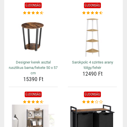
ÚJDONSÁG
ÚJDONSÁG
Designer kerek asztal
Sarokpolc 4 szintes arany
rusztikus barna/fekete 50 x 57
tölgy/fehér
12490 Ft
cm
15390 Ft
ÚJDONSÁG
ÚJDONSÁG