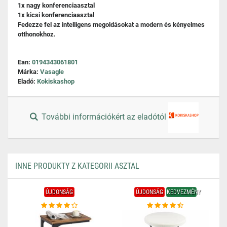
1x nagy konferenciaasztal
1x kicsi konferenciaasztal
Fedezze fel az intelligens megoldásokat a modern és kényelmes
otthonokhoz.
Ean:
0194343061801
Márka:
Vasagle
Eladó:
Kokiskashop
További információkért az eladótól
INNE PRODUKTY Z KATEGORII ASZTAL
ÚJDONSÁG
ÚJDONSÁG
KEDVEZMÉNY