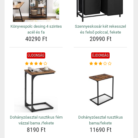
Könyvespolc desing 4 szintes
Szennyeskosár két rekesszel
acél és fa
és felső polccal, fekete
40290 Ft
20990 Ft
ÚJDONSÁG
ÚJDONSÁG
Dohányzóasztal rusztikus fém
Dohányzóasztal rusztikus
vázzal barna /fekete
barna/fekete
8190 Ft
11690 Ft