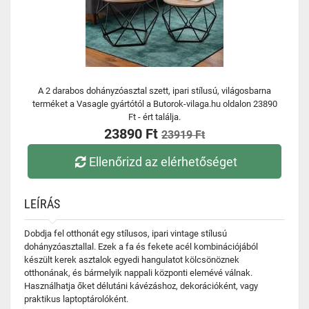
A 2 darabos dohányzóasztal szett, ipari stílusú, világosbarna
terméket a Vasagle gyártótól a Butorok-vilaga.hu oldalon 23890
Ft - ért találja.
23890 Ft
23919 Ft
Ellenőrizd az elérhetőséget
LEÍRÁS
Dobdja fel otthonát egy stílusos, ipari vintage stílusú
dohányzóasztallal. Ezek a fa és fekete acél kombinációjából
készült kerek asztalok egyedi hangulatot kölcsönöznek
otthonának, és bármelyik nappali központi elemévé válnak.
Használhatja őket délutáni kávézáshoz, dekorációként, vagy
praktikus laptoptárolóként.