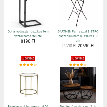
Dohányzóasztal rusztikus fém
GARTHEN Parti asztal BISTRO
vázzal barna /fekete
összecsukható 80 x 80 x 110
8190 Ft
cm
20690 Ft
28390 Ft
ÚJDONSÁG
ÚJDONSÁG
Üveglapos dohányzóasztal 50
Dohányzó asztal szett 2 db