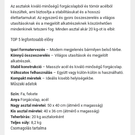
Az asztalok kiváló minőségű forgácslapból és tömör acélból
készültek, ami biztosítja a stabilitásukat és a hosszú
élettartamukat. Az egyszerű és gyors összeszerelés a világos
utasításoknak és a megjelölt alkatrészeknek köszönhetően
mindenkinek tetszeni fog. Minden asztal akár 20 kg-ot is elbír.
TOP 5 legfontosabb előny
Ipari formatervezés
– Modern megjelenés bármilyen belső térbe.
Könnyű összeszerelés
– Világos utasítások és megjelölt
alkatrészek.
Stabil konstrukció
– Masszív acél és kiváló minőségű forgácslap.
Változatos felhasználás
– Együtt vagy külön-külön is használható.
Kompakt méretek
– Ideális kisebb helyiségekbe.
Műszaki adatok
Szín:
Fa, fekete
Anya
Forgácslap, acél
Nagy asztal méretei:
50 x 40 cm (átmérő x magasság)
Kis asztal méretei:
40 x 36 cm (átmérő x magasság)
Teherbírás:
20 kg asztalonként
Teljes súly:
8,2 kg
Csomagolás tartalma