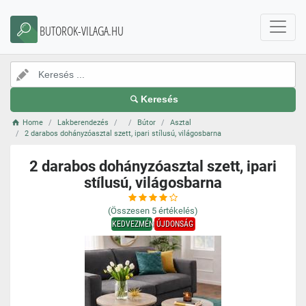
BUTOROK-VILAGA.HU
Keresés
Home
Lakberendezés
Bútor
Asztal
2 darabos dohányzóasztal szett, ipari stílusú, világosbarna
2 darabos dohányzóasztal szett, ipari
stílusú, világosbarna
(Összesen
5
értékelés)
KEDVEZMÉNY
ÚJDONSÁG