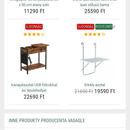
x 50 cm arany szín
ipari stílusú barna
11290 Ft
25590 Ft
ÚJDONSÁG
ÚJDONSÁG
KEDVEZMÉNY
Kanapéasztal USB fiókokkal
Erkély asztal
19590 Ft
és tárolóhellyel
21690 Ft
22690 Ft
INNE PRODUKTY PRODUCENTA VASAGLE