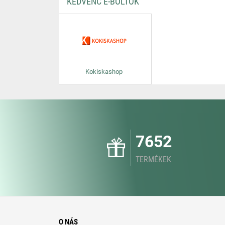
KEDVENC E-BOLTOK
Kokiskashop
7652
TERMÉKEK
O NÁS