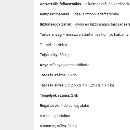
Univerzális felhasználás
– alkalmas erő- és kardióedz
Kompakt méretek
– ideális otthoni edzőterembe.
Biztonságos zárók
– gyors és biztonságos tárcsacseré
Tartós anyag
– hosszú élettartam és könnyű karbantar
Termék részletek:
Teljes súly:
30 kg
Anya
Műanyag cementtöltettel
Tárcsák száma:
16 db
Tárcsák súlya:
8 x 2,5 kg, 4 x 1,25 kg, 4 x 1 kg
Tengelyek száma:
2 db
Rögzítések:
4 db csillag alakú
A csomag tartalma
A csomag súlya: 31 kg