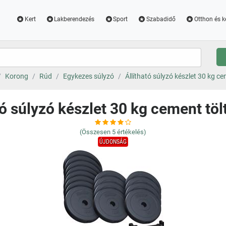
Kert
Lakberendezés
Sport
Szabadidő
Otthon és k
Korong
Rúd
Egykezes súlyzó
Állítható súlyzó készlet 30 kg ce
tó súlyzó készlet 30 kg cement töl
(Összesen
5
értékelés)
ÚJDONSÁG