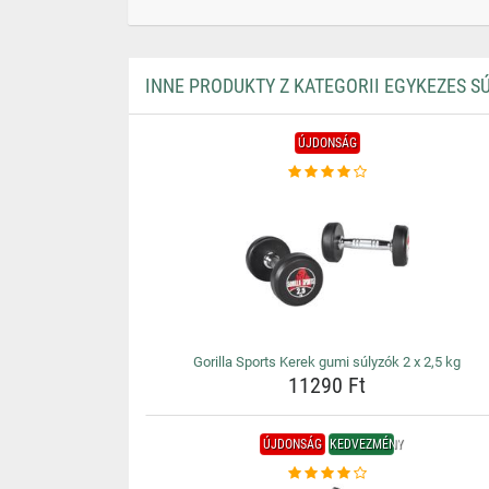
INNE PRODUKTY Z KATEGORII EGYKEZES S
ÚJDONSÁG
Gorilla Sports Kerek gumi súlyzók 2 x 2,5 kg
11290 Ft
ÚJDONSÁG
KEDVEZMÉNY