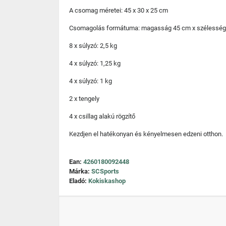
A csomag méretei: 45 x 30 x 25 cm
Csomagolás formátuma: magasság 45 cm x szélesség
8 x súlyzó: 2,5 kg
4 x súlyzó: 1,25 kg
4 x súlyzó: 1 kg
2 x tengely
4 x csillag alakú rögzítő
Kezdjen el hatékonyan és kényelmesen edzeni otthon.
Ean:
4260180092448
Márka:
SCSports
Eladó:
Kokiskashop