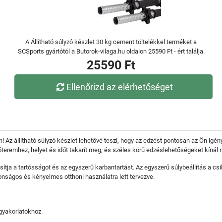
A Állítható súlyzó készlet 30 kg cement töltelékkel terméket a
SCSports gyártótól a Butorok-vilaga.hu oldalon 25590 Ft - ért találja.
25590 Ft
Ellenőrizd az elérhetőséget
Az állítható súlyzó készlet lehetővé teszi, hogy az edzést pontosan az Ön igénye
zőteremhez, helyet és időt takarít meg, és széles körű edzéslehetőségeket kínál
ítja a tartósságot és az egyszerű karbantartást. Az egyszerű súlybeállítás a cs
onságos és kényelmes otthoni használatra lett tervezve.
gyakorlatokhoz.