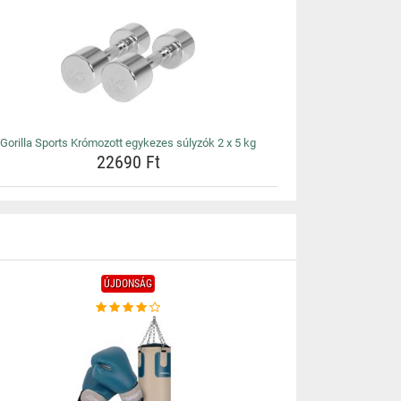
Gorilla Sports Krómozott egykezes súlyzók 2 x 5 kg
22690 Ft
ÚJDONSÁG