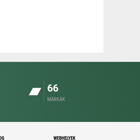
66
MÁRKÁK
OG
WEBHELYEK