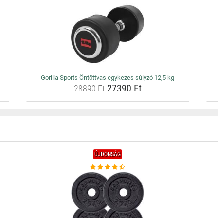
Gorilla Sports Öntöttvas egykezes súlyzó 12,5 kg
27390 Ft
28890 Ft
ÚJDONSÁG