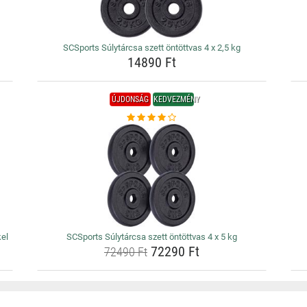
SCSports Súlytárcsa szett öntöttvas 4 x 2,5 kg
14890 Ft
ÚJDONSÁG
KEDVEZMÉNY
el
SCSports Súlytárcsa szett öntöttvas 4 x 5 kg
72290 Ft
72490 Ft