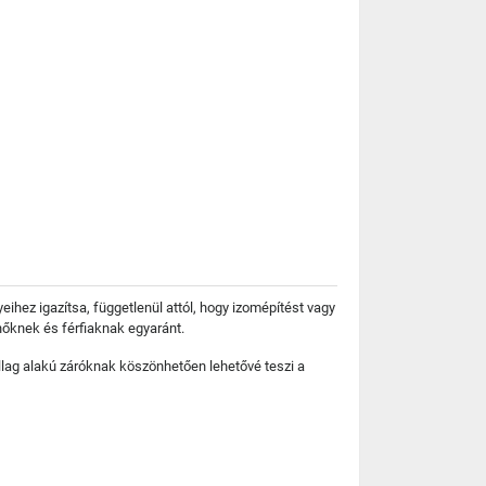
ihez igazítsa, függetlenül attól, hogy izomépítést vagy
 nőknek és férfiaknak egyaránt.
illag alakú záróknak köszönhetően lehetővé teszi a