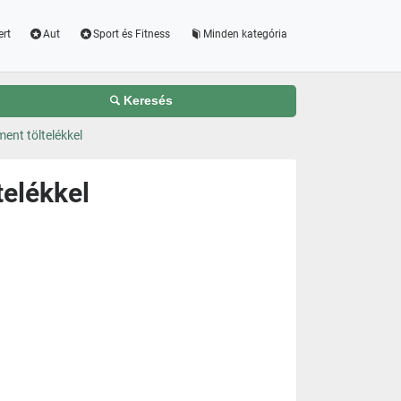
ert
Aut
Sport és Fitness
Minden kategória
Keresés
ment töltelékkel
telékkel