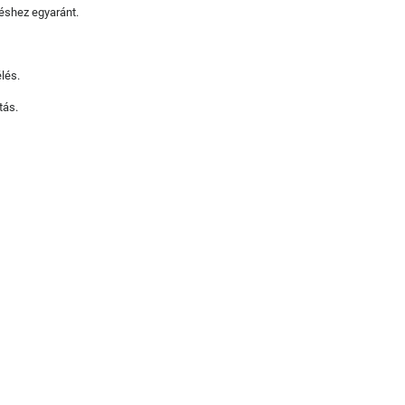
éshez egyaránt.
lés.
tás.