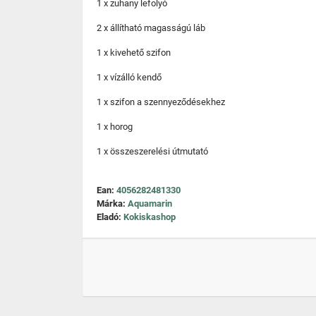
1 x zuhany lefolyó
2 x állítható magasságú láb
1 x kivehető szifon
1 x vízálló kendő
1 x szifon a szennyeződésekhez
1 x horog
1 x összeszerelési útmutató
Ean:
4056282481330
Márka:
Aquamarin
Eladó:
Kokiskashop