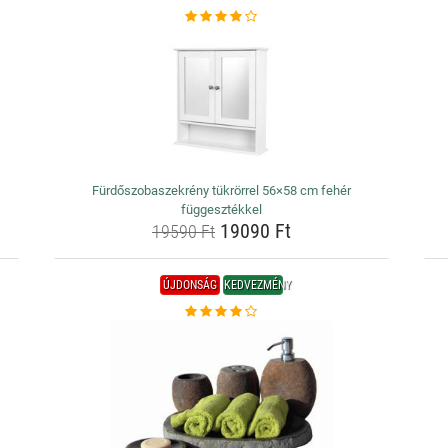
Fürdőszobaszekrény tükrörrel 56×58 cm fehér
függesztékkel
19090 Ft
19590 Ft
ÚJDONSÁG
KEDVEZMÉNY