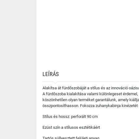
LEÍRÁS
Alakítsa át fürdőszobáját a stílus és az innováció oáz
A fürdőszoba kialakítása valami különlegeset érdemel, 
köszönhetően olyan terméket garantálunk, amely kiállja
összpontosíthasson. Fokozza zuhanykabinja kinézetét és
Stílus és hossz: perforált 90 cm
Ezüst szín a stílusos esztétikáért
Tartós süllyesztett felületi anyag