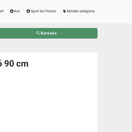
ert
Aut
Sport és Fitness
Minden kategória
Keresés
ó 90 cm