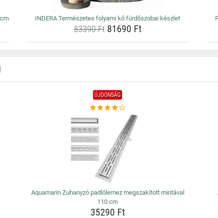
 cm
INDERA Természetes folyami kő fürdőszobai készlet
F
81690 Ft
83390 Ft
N
ÚJDONSÁG
Aquamarin Zuhanyzó padlólemez megszakított mintával
110 cm
35290 Ft