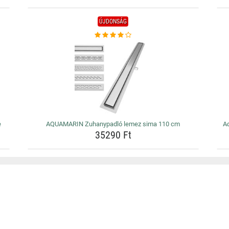
ÚJDONSÁG
e
AQUAMARIN Zuhanypadló lemez sima 110 cm
Aq
35290 Ft