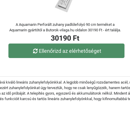
A Aquamarin Perforált zuhany padlólefolyó 90 cm terméket a
Aquamarin gyártótól a Butorok-vilaga.hu oldalon 30190 Ft - ért találja.
30190 Ft
Ellenőrizd az elérhetőséget
isává kiváló lineáris zuhanylefolyóinkkal. A legjobb minőségű rozsdamentes acél
ezért zuhanylefolyóinkat úgy terveztük, hogy ne csak lenyűgözzék, hanem tartós
 az idő próbáját. A telepítés gyors, egyszerű és akkumulátorok nélkül. Mindent
 funkcióit karcsú és tartós lineáris zuhanylefolyónkkal, hogy kifinomultabbá teg