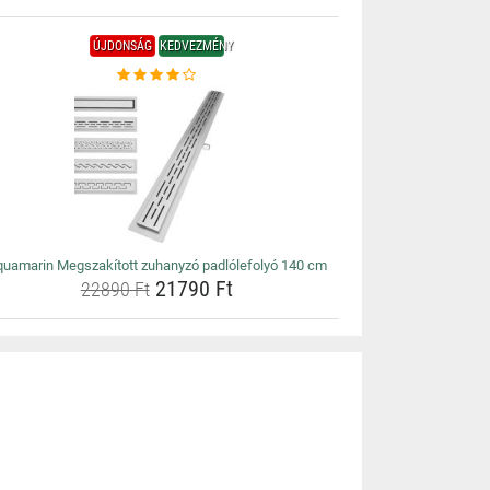
ÚJDONSÁG
KEDVEZMÉNY
uamarin Megszakított zuhanyzó padlólefolyó 140 cm
21790 Ft
22890 Ft