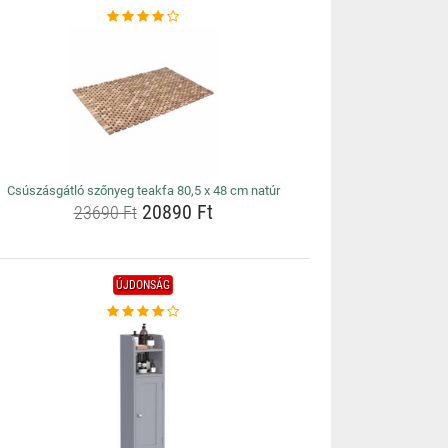
Csúszásgátló szőnyeg teakfa 80,5 x 48 cm natúr
20890 Ft
23690 Ft
ÚJDONSÁG