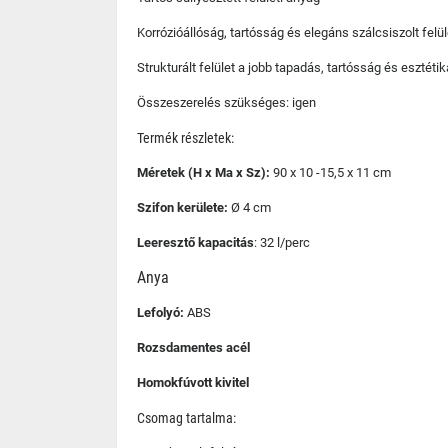
Korrózióállóság, tartósság és elegáns szálcsiszolt felül
Strukturált felület a jobb tapadás, tartósság és esztét
Összeszerelés szükséges: igen
Termék részletek:
Méretek (H x Ma x Sz):
90 x 10 -15,5 x 11 cm
Szifon kerülete:
Ø 4 cm
Leeresztő kapacitás
: 32 l/perc
Anya
Lefolyó:
ABS
Rozsdamentes acél
Homokfúvott kivitel
Csomag tartalma: