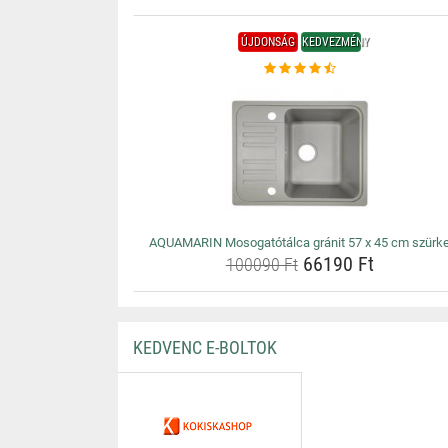
ÚJDONSÁG
KEDVEZMÉNY
AQUAMARIN Mosogatótálca gránit 57 x 45 cm szürk
66190 Ft
100090 Ft
KEDVENC E-BOLTOK