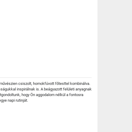
, művészien csiszolt, homokfúvott főtesttel kombinálva.
ságukkal inspirálnak is. A beágyazott felületi anyagnak
 átgondoltunk, hogy Ön aggodalom nélkül a fontosra
ye napi rutinját.