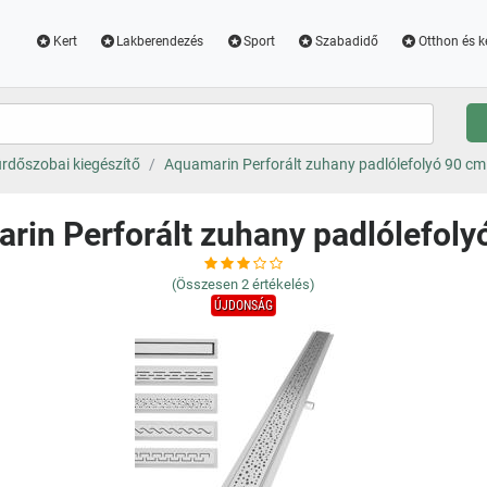
Kert
Lakberendezés
Sport
Szabadidő
Otthon és k
rdőszobai kiegészítő
Aquamarin Perforált zuhany padlólefolyó 90 cm
rin Perforált zuhany padlólefoly
(Összesen
2
értékelés)
ÚJDONSÁG