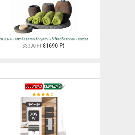
INDERA Természetes folyami kő fürdőszobai készlet
81690 Ft
83390 Ft
ÚJDONSÁG
KEDVEZMÉNY