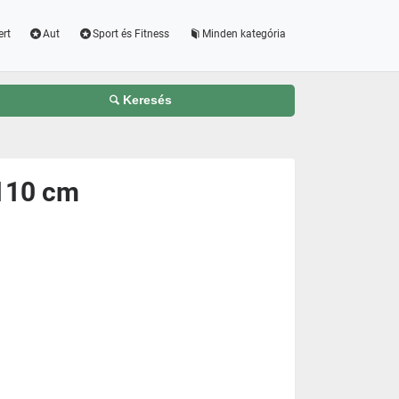
ert
Aut
Sport és Fitness
Minden kategória
Keresés
110 cm