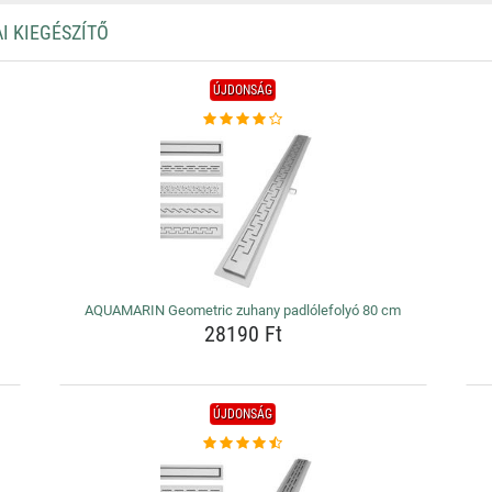
I KIEGÉSZÍTŐ
ÚJDONSÁG
AQUAMARIN Geometric zuhany padlólefolyó 80 cm
28190 Ft
ÚJDONSÁG