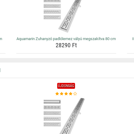
cm
Aquamarin Zuhanyzó padlólemez vályú megszakítva 80 cm
28290 Ft
N
ÚJDONSÁG