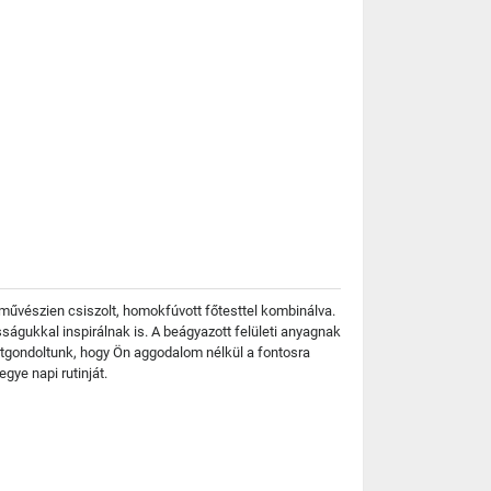
, művészien csiszolt, homokfúvott főtesttel kombinálva.
ságukkal inspirálnak is. A beágyazott felületi anyagnak
 átgondoltunk, hogy Ön aggodalom nélkül a fontosra
gye napi rutinját.