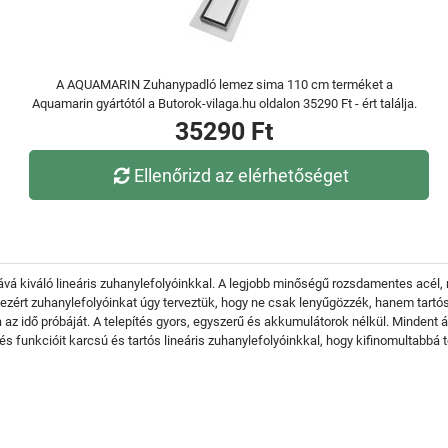
A AQUAMARIN Zuhanypadló lemez sima 110 cm terméket a
Aquamarin gyártótól a Butorok-vilaga.hu oldalon 35290 Ft - ért találja.
35290 Ft
Ellenőrizd az elérhetőséget
isává kiváló lineáris zuhanylefolyóinkkal. A legjobb minőségű rozsdamentes acél
ezért zuhanylefolyóinkat úgy terveztük, hogy ne csak lenyűgözzék, hanem tartós
 az idő próbáját. A telepítés gyors, egyszerű és akkumulátorok nélkül. Mindent
funkcióit karcsú és tartós lineáris zuhanylefolyóinkkal, hogy kifinomultabbá te