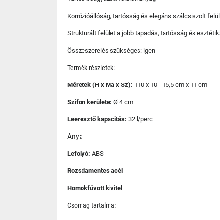
Korrózióállóság, tartósság és elegáns szálcsiszolt felül
Strukturált felület a jobb tapadás, tartósság és esztét
Összeszerelés szükséges: igen
Termék részletek:
Méretek (H x Ma x Sz):
110 x 10 - 15,5 cm x 11 cm
Szifon kerülete:
Ø 4 cm
Leeresztő kapacitás:
32 l/perc
Anya
Lefolyó:
ABS
Rozsdamentes acél
Homokfúvott kivitel
Csomag tartalma: