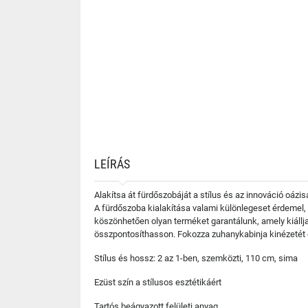
LEÍRÁS
Alakítsa át fürdőszobáját a stílus és az innováció oáz
A fürdőszoba kialakítása valami különlegeset érdemel, 
köszönhetően olyan terméket garantálunk, amely kiállja
összpontosíthasson. Fokozza zuhanykabinja kinézetét és 
Stílus és hossz: 2 az 1-ben, szemközti, 110 cm, sima
Ezüst szín a stílusos esztétikáért
Tartós beágyazott felületi anyag