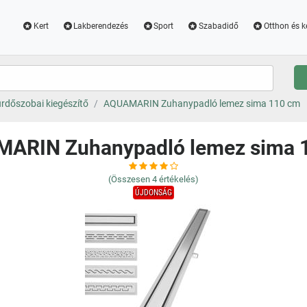
Kert
Lakberendezés
Sport
Szabadidő
Otthon és k
rdőszobai kiegészítő
AQUAMARIN Zuhanypadló lemez sima 110 cm
ARIN Zuhanypadló lemez sima 
(Összesen
4
értékelés)
ÚJDONSÁG