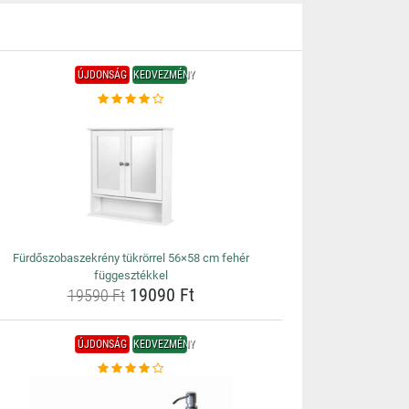
ÚJDONSÁG
KEDVEZMÉNY
Fürdőszobaszekrény tükrörrel 56×58 cm fehér
függesztékkel
19090 Ft
19590 Ft
ÚJDONSÁG
KEDVEZMÉNY