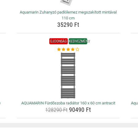
Aquamarin Zuhanyzó padlólemez megszakított mintával
110 cm
35290 Ft
ÚJDONSÁG
KEDVEZMÉNY
e
AQUAMARIN Fürdőszoba radiátor 160 x 60 cm antracit
Aqu
90490 Ft
128290 Ft