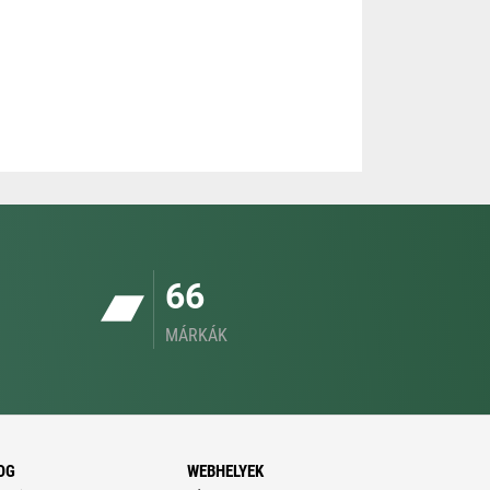
66
MÁRKÁK
OG
WEBHELYEK