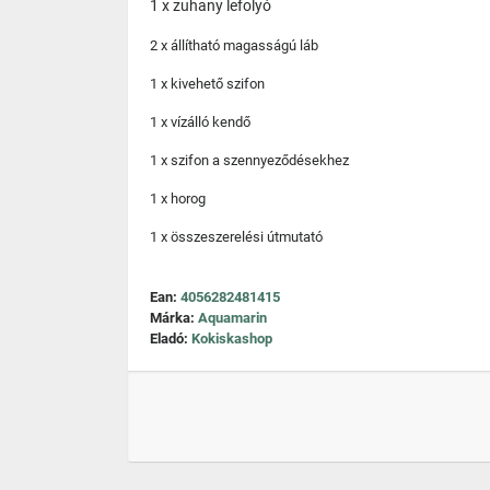
1 x zuhany lefolyó
2 x állítható magasságú láb
1 x kivehető szifon
1 x vízálló kendő
1 x szifon a szennyeződésekhez
1 x horog
1 x összeszerelési útmutató
Ean:
4056282481415
Márka:
Aquamarin
Eladó:
Kokiskashop