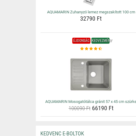
AQUAMARIN Zuhanyzó lemez megszakított 100 cm
32790 Ft
ÚJDONSÁG
KEDVEZMÉNY
AQUAMARIN Mosogatótálca gránit 57 x 45 cm szürk
66190 Ft
100090 Ft
KEDVENC E-BOLTOK