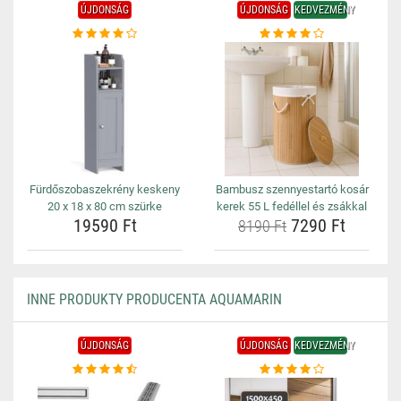
ÚJDONSÁG
ÚJDONSÁG
KEDVEZMÉNY
Fürdőszobaszekrény keskeny
Bambusz szennyestartó kosár
20 x 18 x 80 cm szürke
kerek 55 L fedéllel és zsákkal
19590 Ft
7290 Ft
8190 Ft
INNE PRODUKTY PRODUCENTA AQUAMARIN
ÚJDONSÁG
ÚJDONSÁG
KEDVEZMÉNY