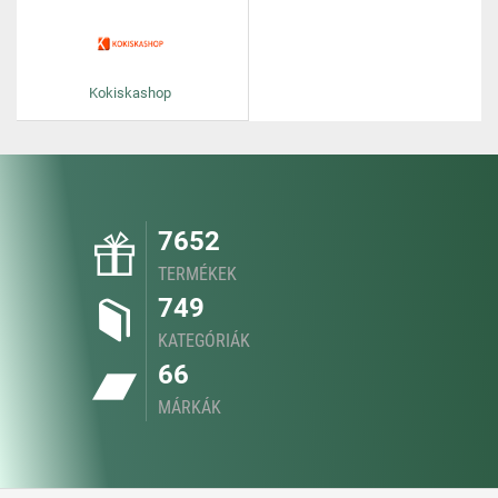
Kokiskashop
7652
TERMÉKEK
749
KATEGÓRIÁK
66
MÁRKÁK