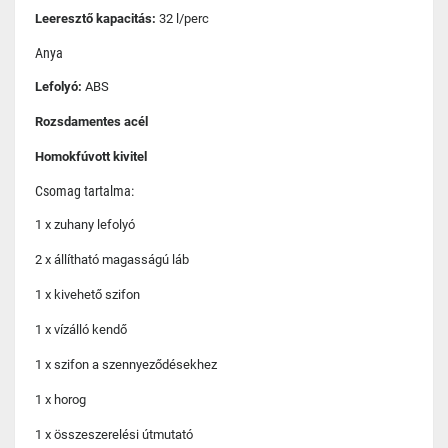
Leeresztő kapacitás:
32 l/perc
Anya
Lefolyó:
ABS
Rozsdamentes acél
Homokfúvott kivitel
Csomag tartalma:
1 x zuhany lefolyó
2 x állítható magasságú láb
1 x kivehető szifon
1 x vízálló kendő
1 x szifon a szennyeződésekhez
1 x horog
1 x összeszerelési útmutató