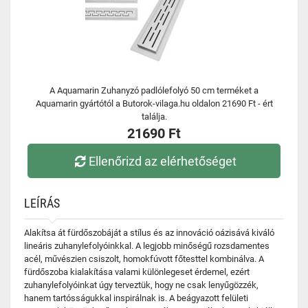
A Aquamarin Zuhanyzó padlólefolyó 50 cm terméket a
Aquamarin gyártótól a Butorok-vilaga.hu oldalon 21690 Ft - ért
találja.
21690 Ft
Ellenőrizd az elérhetőséget
LEÍRÁS
Alakítsa át fürdőszobáját a stílus és az innováció oázisává kiváló
lineáris zuhanylefolyóinkkal. A legjobb minőségű rozsdamentes
acél, művészien csiszolt, homokfúvott főtesttel kombinálva. A
fürdőszoba kialakítása valami különlegeset érdemel, ezért
zuhanylefolyóinkat úgy terveztük, hogy ne csak lenyűgözzék,
hanem tartósságukkal inspirálnak is. A beágyazott felületi