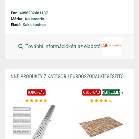
Ean:
4056282481187
Márka:
Aquamarin
Eladó:
Kokiskashop
További információkért az eladótól
INNE PRODUKTY Z KATEGORII FÜRDŐSZOBAI KIEGÉSZÍTŐ
ÚJDONSÁG
ÚJDONSÁG
KEDVEZMÉNY