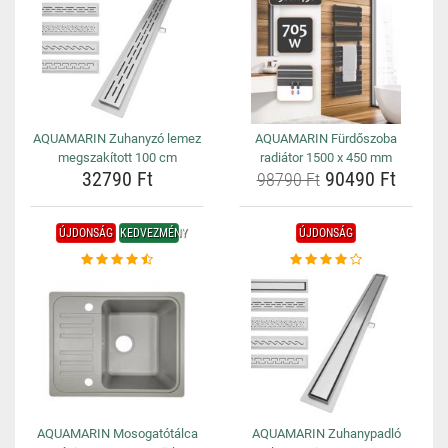
AQUAMARIN Zuhanyzó lemez
AQUAMARIN Fürdőszoba
megszakított 100 cm
radiátor 1500 x 450 mm
32790 Ft
90490 Ft
98790 Ft
ÚJDONSÁG
KEDVEZMÉNY
ÚJDONSÁG
AQUAMARIN Mosogatótálca
AQUAMARIN Zuhanypadló