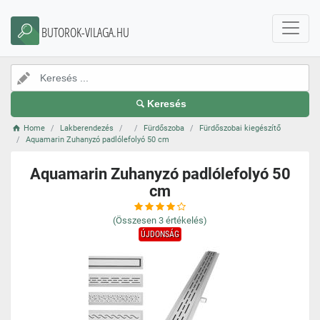
BUTOROK-VILAGA.HU
Keresés
Home
Lakberendezés
Fürdőszoba
Fürdőszobai kiegészítő
Aquamarin Zuhanyzó padlólefolyó 50 cm
Aquamarin Zuhanyzó padlólefolyó 50
cm
(Összesen
3
értékelés)
ÚJDONSÁG