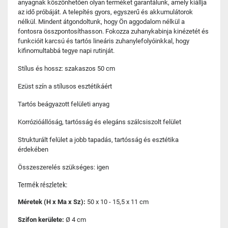
anyagnak köszönhetően olyan terméket garantálunk, amely kiállja
az idő próbáját. A telepítés gyors, egyszerű és akkumulátorok
nélkül. Mindent átgondoltunk, hogy Ön aggodalom nélkül a
fontosra összpontosíthasson. Fokozza zuhanykabinja kinézetét és
funkcióit karcsú és tartós lineáris zuhanylefolyóinkkal, hogy
kifinomultabbá tegye napi rutinját.
Stílus és hossz: szakaszos 50 cm
Ezüst szín a stílusos esztétikáért
Tartós beágyazott felületi anyag
Korrózióállóság, tartósság és elegáns szálcsiszolt felület
Strukturált felület a jobb tapadás, tartósság és esztétika
érdekében
Összeszerelés szükséges: igen
Termék részletek:
Méretek (H x Ma x Sz):
50 x 10 - 15,5 x 11 cm
Szifon kerülete:
Ø 4 cm