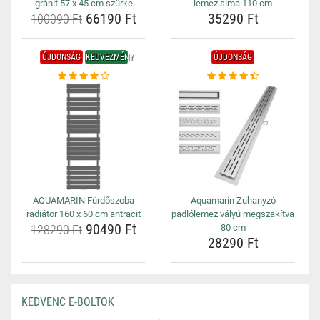
gránit 57 x 45 cm szürke
lemez sima 110 cm
66190 Ft
35290 Ft
100090 Ft
ÚJDONSÁG
KEDVEZMÉNY
ÚJDONSÁG
AQUAMARIN Fürdőszoba
Aquamarin Zuhanyzó
radiátor 160 x 60 cm antracit
padlólemez vályú megszakítva
90490 Ft
128290 Ft
80 cm
28290 Ft
KEDVENC E-BOLTOK