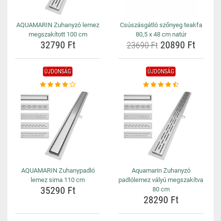
AQUAMARIN Zuhanyzó lemez
Csúszásgátló szőnyeg teakfa
megszakított 100 cm
80,5 x 48 cm natúr
32790 Ft
20890 Ft
23690 Ft
ÚJDONSÁG
ÚJDONSÁG
AQUAMARIN Zuhanypadló
Aquamarin Zuhanyzó
lemez sima 110 cm
padlólemez vályú megszakítva
35290 Ft
80 cm
28290 Ft