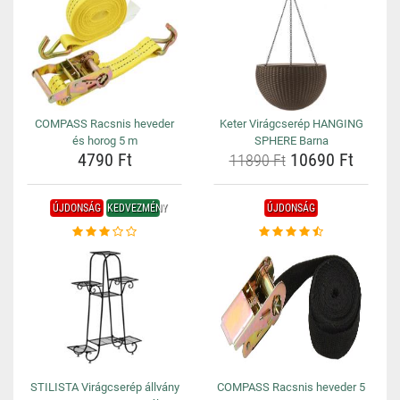
COMPASS Racsnis heveder
Keter Virágcserép HANGING
és horog 5 m
SPHERE Barna
4790 Ft
10690 Ft
11890 Ft
ÚJDONSÁG
KEDVEZMÉNY
ÚJDONSÁG
STILISTA Virágcserép állvány
COMPASS Racsnis heveder 5