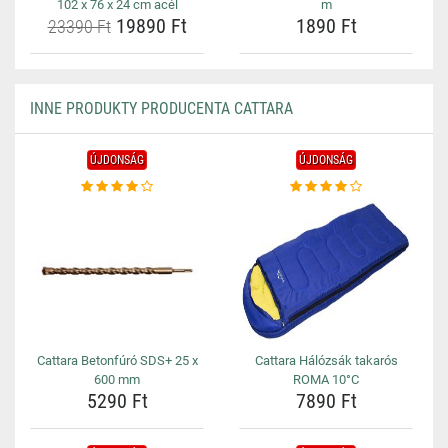
102 x 76 x 24 cm acél
m
19890 Ft
1890 Ft
23390 Ft
INNE PRODUKTY PRODUCENTA CATTARA
ÚJDONSÁG
ÚJDONSÁG
Cattara Betonfúró SDS+ 25 x
Cattara Hálózsák takarós
600 mm
ROMA 10°C
5290 Ft
7890 Ft