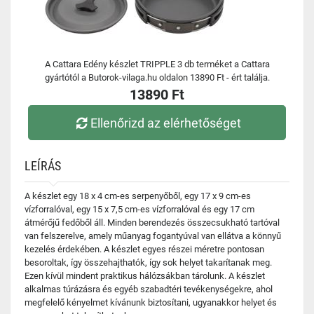
A Cattara Edény készlet TRIPPLE 3 db terméket a Cattara
gyártótól a Butorok-vilaga.hu oldalon 13890 Ft - ért találja.
13890 Ft
Ellenőrizd az elérhetőséget
LEÍRÁS
A készlet egy 18 x 4 cm-es serpenyőből, egy 17 x 9 cm-es
vízforralóval, egy 15 x 7,5 cm-es vízforralóval és egy 17 cm
átmérőjű fedőből áll. Minden berendezés összecsukható tartóval
van felszerelve, amely műanyag fogantyúval van ellátva a könnyű
kezelés érdekében. A készlet egyes részei méretre pontosan
besoroltak, így összehajthatók, így sok helyet takarítanak meg.
Ezen kívül mindent praktikus hálózsákban tárolunk. A készlet
alkalmas túrázásra és egyéb szabadtéri tevékenységekre, ahol
megfelelő kényelmet kívánunk biztosítani, ugyanakkor helyet és