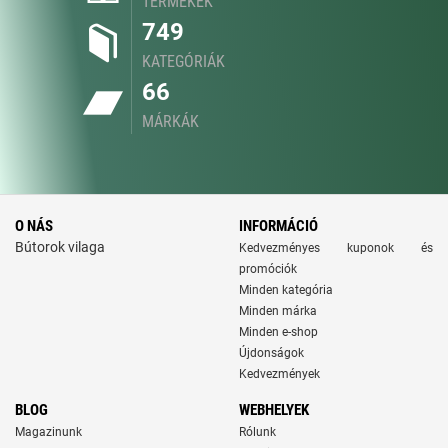
TERMÉKEK
749
KATEGÓRIÁK
66
MÁRKÁK
O NÁS
INFORMÁCIÓ
Bútorok vilaga
Kedvezményes kuponok és
promóciók
Minden kategória
Minden márka
Minden e-shop
Újdonságok
Kedvezmények
BLOG
WEBHELYEK
Magazinunk
Rólunk