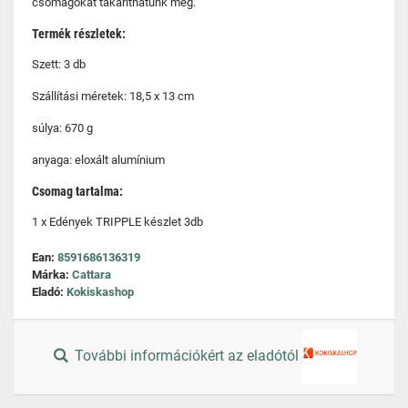
csomagokat takaríthatunk meg.
Termék részletek:
Szett: 3 db
Szállítási méretek: 18,5 x 13 cm
súlya: 670 g
anyaga: eloxált alumínium
Csomag tartalma:
1 x Edények TRIPPLE készlet 3db
Ean:
8591686136319
Márka:
Cattara
Eladó:
Kokiskashop
További információkért az eladótól