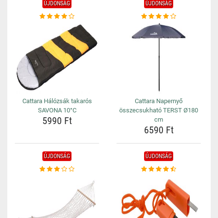
ÚJDONSÁG
ÚJDONSÁG
Cattara Hálózsák takarós
Cattara Napernyő
SAVONA 10°C
összecsukható TERST Ø180
5990 Ft
cm
6590 Ft
ÚJDONSÁG
ÚJDONSÁG