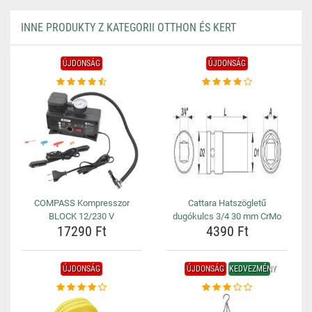
INNE PRODUKTY Z KATEGORII OTTHON ÉS KERT
ÚJDONSÁG
ÚJDONSÁG
COMPASS Kompresszor
Cattara Hatszögletű
BLOCK 12/230 V
dugókulcs 3/4 30 mm CrMo
17290 Ft
4390 Ft
ÚJDONSÁG
ÚJDONSÁG
KEDVEZMÉNY