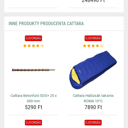
248490 Ft
INNE PRODUKTY PRODUCENTA CATTARA
ÚJDONSÁG
ÚJDONSÁG
Cattara Betonfúró SDS+ 25 x
Cattara Hálózsák takarós
600 mm
ROMA 10°C
5290 Ft
7890 Ft
ÚJDONSÁG
ÚJDONSÁG