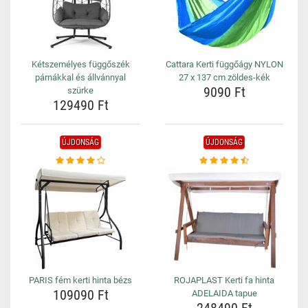
Kétszemélyes függőszék
Cattara Kerti függőágy NYLON
párnákkal és állvánnyal
27 x 137 cm zöldes-kék
9090 Ft
szürke
129490 Ft
ÚJDONSÁG
ÚJDONSÁG
PARIS fém kerti hinta bézs
ROJAPLAST Kerti fa hinta
109090 Ft
ADELAIDA tapue