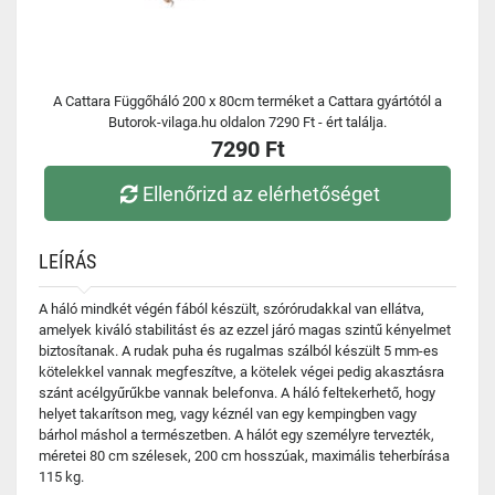
A Cattara Függőháló 200 x 80cm terméket a Cattara gyártótól a
Butorok-vilaga.hu oldalon 7290 Ft - ért találja.
7290 Ft
Ellenőrizd az elérhetőséget
LEÍRÁS
A háló mindkét végén fából készült, szórórudakkal van ellátva,
amelyek kiváló stabilitást és az ezzel járó magas szintű kényelmet
biztosítanak. A rudak puha és rugalmas szálból készült 5 mm-es
kötelekkel vannak megfeszítve, a kötelek végei pedig akasztásra
szánt acélgyűrűkbe vannak belefonva. A háló feltekerhető, hogy
helyet takarítson meg, vagy kéznél van egy kempingben vagy
bárhol máshol a természetben. A hálót egy személyre tervezték,
méretei 80 cm szélesek, 200 cm hosszúak, maximális teherbírása
115 kg.