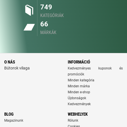
749
KATEGÓRIÁK
66
MÁRKÁK
O NÁS
INFORMÁCIÓ
Bútorok vilaga
Kedvezményes kuponok és
promóciók
Minden kategória
Minden márka
Minden e-shop
Újdonságok
Kedvezmények
BLOG
WEBHELYEK
Magazinunk
Rólunk
Cookies