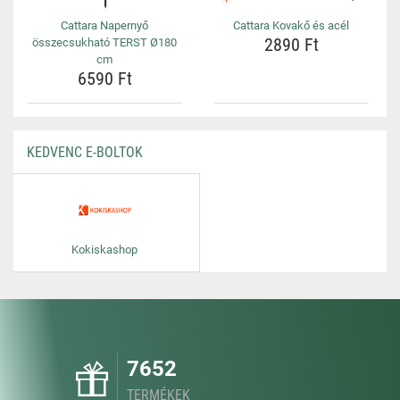
Cattara Napernyő
Cattara Kovakő és acél
2890 Ft
összecsukható TERST Ø180
cm
6590 Ft
KEDVENC E-BOLTOK
Kokiskashop
7652
TERMÉKEK