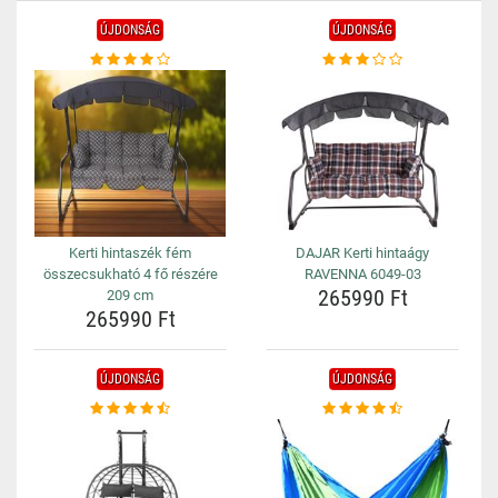
ÚJDONSÁG
ÚJDONSÁG
Kerti hintaszék fém
DAJAR Kerti hintaágy
összecsukható 4 fő részére
RAVENNA 6049-03
265990 Ft
209 cm
265990 Ft
ÚJDONSÁG
ÚJDONSÁG