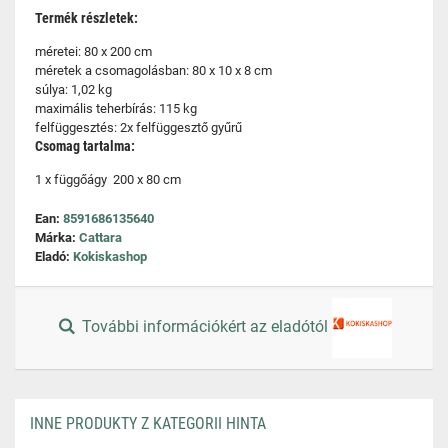
Termék részletek:
méretei: 80 x 200 cm
méretek a csomagolásban: 80 x 10 x 8 cm
súlya: 1,02 kg
maximális teherbírás: 115 kg
felfüggesztés: 2x felfüggesztő gyűrű
Csomag tartalma:
1 x függőágy 200 x 80 cm
Ean:
8591686135640
Márka:
Cattara
Eladó:
Kokiskashop
További információkért az eladótól
INNE PRODUKTY Z KATEGORII HINTA