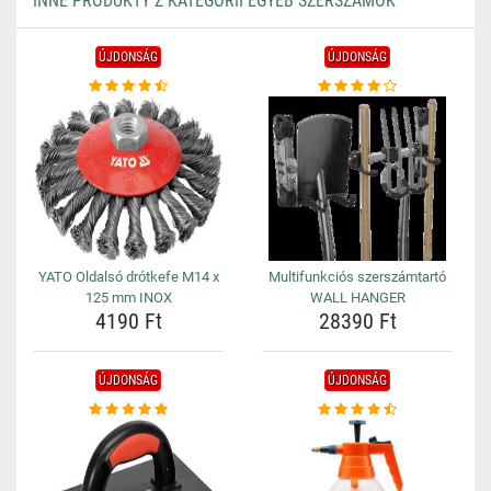
INNE PRODUKTY Z KATEGORII EGYÉB SZERSZÁMOK
ÚJDONSÁG
ÚJDONSÁG
YATO Oldalsó drótkefe M14 x
Multifunkciós szerszámtartó
125 mm INOX
WALL HANGER
4190 Ft
28390 Ft
ÚJDONSÁG
ÚJDONSÁG