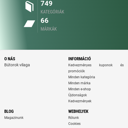
749
KATEGÓRIÁK
66
MÁRKÁK
O NÁS
INFORMÁCIÓ
Bútorok vilaga
Kedvezményes kuponok és
promóciók
Minden kategória
Minden márka
Minden e-shop
Újdonságok
Kedvezmények
BLOG
WEBHELYEK
Magazinunk
Rólunk
Cookies