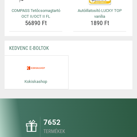
COMPASS Tetőcsomagtartó
Autóillatosító LUCKY TOP
OCT II/OCT II FL
vanília
56890 Ft
1890 Ft
KEDVENC E-BOLTOK
Kokiskashop
7652
TERMÉKEK