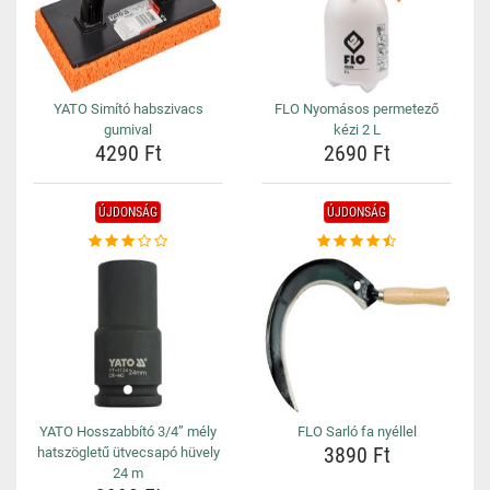
YATO Simító habszivacs
FLO Nyomásos permetező
gumival
kézi 2 L
4290 Ft
2690 Ft
ÚJDONSÁG
ÚJDONSÁG
YATO Hosszabbító 3/4” mély
FLO Sarló fa nyéllel
3890 Ft
hatszögletű ütvecsapó hüvely
24 m