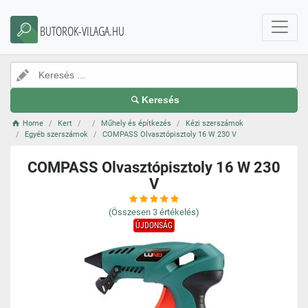
BUTOROK-VILAGA.HU
Keresés
Home
Kert
Műhely és építkezés
Kézi szerszámok
Egyéb szerszámok
COMPASS Olvasztópisztoly 16 W 230 V
COMPASS Olvasztópisztoly 16 W 230
V
(Összesen
3
értékelés)
ÚJDONSÁG