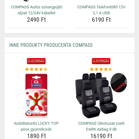
COMPASS Autós szivargyújtó
COMPASS Telefontöltő 12V
aljzat 12/24V kábellel
2,1 A USB
2490 Ft
6190 Ft
INNE PRODUKTY PRODUCENTA COMPASS
ÚJDONSÁG
ÚJDONSÁG
Autóillatosító LUCKY TOP
COMPASS Üléshuzat szett
piros gyümölcsök
DARK Airbag 9 db
1890 Ft
16190 Ft