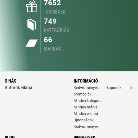
7652
TERMÉKEK
749
KATEGÓRIÁK
66
MÁRKÁK
O NÁS
INFORMÁCIÓ
Bútorok vilaga
Kedvezményes kuponok és
promóciók
Minden kategória
Minden márka
Minden e-shop
Újdonságok
Kedvezmények
BLOG
WEBHELYEK