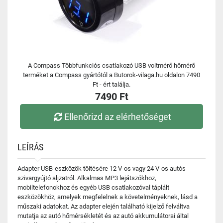
A Compass Többfunkciós csatlakozó USB voltmérő hőmérő
terméket a Compass gyártótól a Butorok-vilaga.hu oldalon 7490
Ft - ért találja.
7490 Ft
Ellenőrizd az elérhetőséget
LEÍRÁS
Adapter USB-eszközök töltésére 12 V-os vagy 24 V-os autós
szivargyújtó aljzatról. Alkalmas MP3 lejátszókhoz,
mobiltelefonokhoz és egyéb USB csatlakozóval táplált
eszközökhöz, amelyek megfelelnek a követelményeknek, lásd a
műszaki adatokat. Az adapter elején található kijelző felváltva
mutatja az autó hőmérsékletét és az autó akkumulátorai által