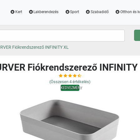
Kert
Lakberendezés
Sport
Szabadidő
Otthon és k
RVER Fiókrendszerező INFINITY XL
RVER Fiókrendszerező INFINITY
(Összesen
4
értékelés)
KEDVEZMÉNY