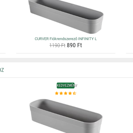
CURVER Fiókrendszerező INFINITY L
890 Ft
1190 Ft
OZ
KEDVEZMÉNY