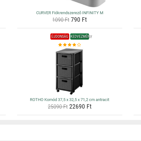
CURVER Fiókrendszerező INFINITY M
790 Ft
1090 Ft
ÚJDONSÁG
KEDVEZMÉNY
ROTHO Komód 37,5 x 32,5 x 71,2 cm antracit
22690 Ft
25090 Ft