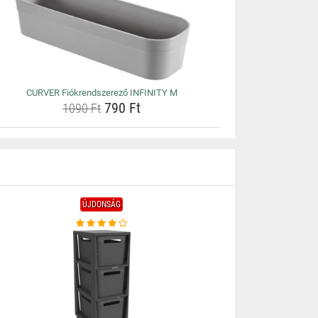
CURVER Fiókrendszerező INFINITY M
790 Ft
1090 Ft
ÚJDONSÁG