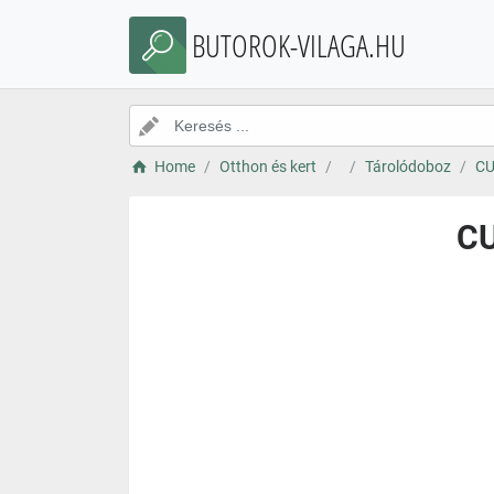
BUTOROK-VILAGA.HU
Home
Otthon és kert
Tárolódoboz
CU
CU