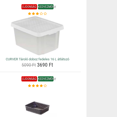
ÚJDONSÁG
KEDVEZMÉNY
CURVER Tároló doboz fedeles 16 L átlátszó
3690 Ft
5090 Ft
ÚJDONSÁG
KEDVEZMÉNY