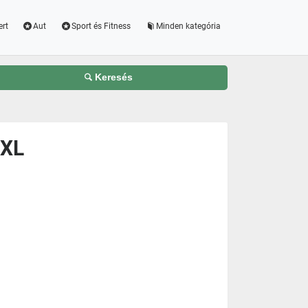
ert
Aut
Sport és Fitness
Minden kategória
Keresés
 XL