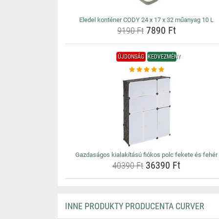
Eledel konténer CODY 24 x 17 x 32 műanyag 10 L
7890 Ft
9190 Ft
ÚJDONSÁG
KEDVEZMÉNY
Gazdaságos kialakítású fiókos polc fekete és fehér
36390 Ft
40390 Ft
INNE PRODUKTY PRODUCENTA CURVER