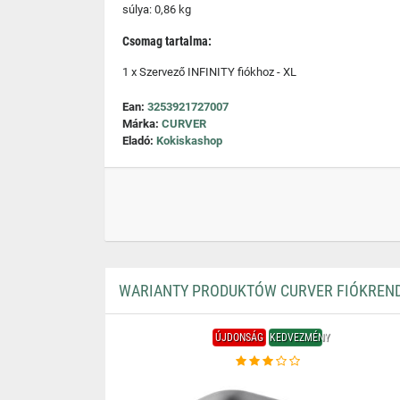
súlya: 0,86 kg
Csomag tartalma:
1 x Szervező INFINITY fiókhoz - XL
Ean:
3253921727007
Márka:
CURVER
Eladó:
Kokiskashop
WARIANTY PRODUKTÓW CURVER FIÓKRENDS
ÚJDONSÁG
KEDVEZMÉNY