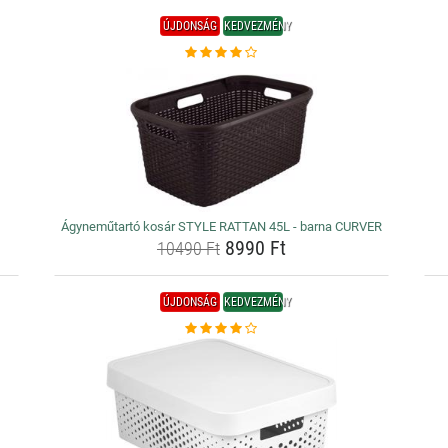
ÚJDONSÁG
KEDVEZMÉNY
Ágyneműtartó kosár STYLE RATTAN 45L - barna CURVER
8990 Ft
10490 Ft
ÚJDONSÁG
KEDVEZMÉNY