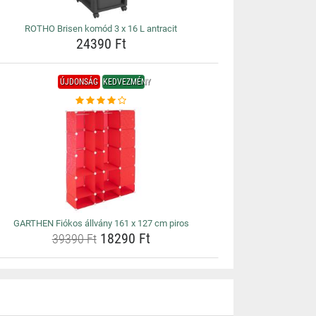
ROTHO Brisen komód 3 x 16 L antracit
24390 Ft
ÚJDONSÁG
KEDVEZMÉNY
GARTHEN Fiókos állvány 161 x 127 cm piros
18290 Ft
39390 Ft