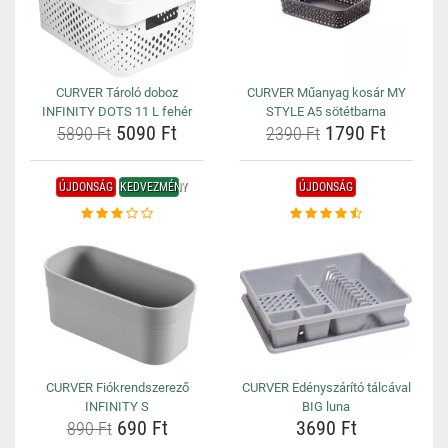
CURVER Tároló doboz
CURVER Műanyag kosár MY
INFINITY DOTS 11 L fehér
STYLE A5 sötétbarna
5090 Ft
1790 Ft
5890 Ft
2390 Ft
ÚJDONSÁG
KEDVEZMÉNY
ÚJDONSÁG
CURVER Fiókrendszerező
CURVER Edényszárító tálcával
INFINITY S
BIG luna
690 Ft
3690 Ft
890 Ft