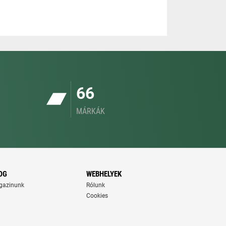
66
MÁRKÁK
OG
WEBHELYEK
gazinunk
Rólunk
Cookies