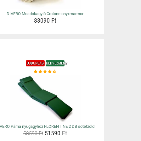
DIVERO Mosdókagyló Crotone onyxmarmor
83090 Ft
ÚJDONSÁG
KEDVEZMÉNY
VERO Párna nyugágyhoz FLORENTINE 2 DB sötétzöld
51590 Ft
58590 Ft