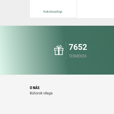
Kokiskashop
7652
TERMÉKEK
O NÁS
Bútorok vilaga