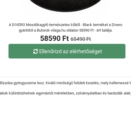
A DIVERO Mosdókagyló természetes kőből - Black terméket a Divero
gyártótól a Butorok-vilaga.hu oldalon 58590 Ft - ért találja.
58590 Ft
65490 Ft
Ellenőrizd az elérhetőséget
dőszoba gyöngyszeme lesz. Kiváló minőségű felületi kezelés, mely kellemessé 
rabok különbözhetnek egymástól méretekben, színárnyalatban és barázdák alak