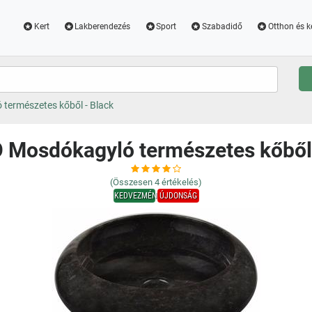
Kert
Lakberendezés
Sport
Szabadidő
Otthon és k
természetes kőből - Black
 Mosdókagyló természetes kőből 
(Összesen
4
értékelés)
KEDVEZMÉNY
ÚJDONSÁG