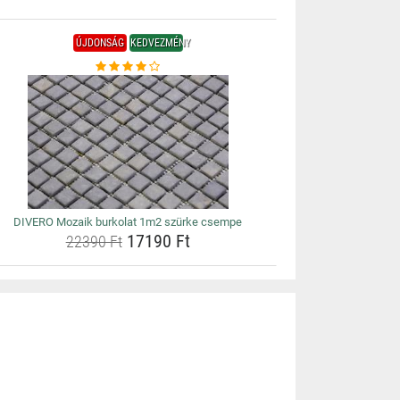
ÚJDONSÁG
KEDVEZMÉNY
DIVERO Mozaik burkolat 1m2 szürke csempe
17190 Ft
22390 Ft