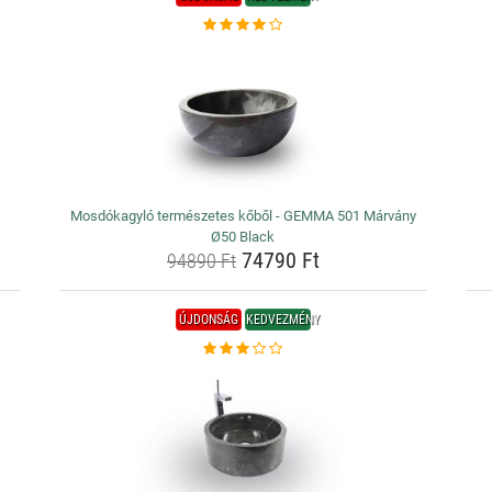
Mosdókagyló természetes kőből - GEMMA 501 Márvány
Ø50 Black
74790 Ft
94890 Ft
ÚJDONSÁG
KEDVEZMÉNY