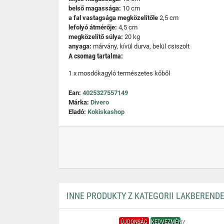
belső magassága:
10 cm
a fal vastagsága megközelítőle
2,5 cm
lefolyó átmérője:
4,5 cm
megközelítő súlya:
20 kg
anyaga:
márvány, kívül durva, belül csiszolt
A csomag tartalma:
1 x mosdókagyló természetes kőből
Ean:
4025327557149
Márka:
Divero
Eladó:
Kokiskashop
INNE PRODUKTY Z KATEGORII LAKBEREND
ÚJDONSÁG
KEDVEZMÉNY