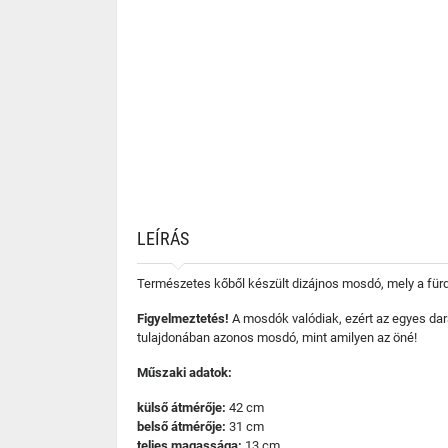
LEÍRÁS
Természetes kőből készült dizájnos mosdó, mely a für
Figyelmeztetés!
A mosdók valódiak, ezért az egyes da
tulajdonában azonos mosdó, mint amilyen az öné!
Műszaki adatok:
külső átmérője:
42 cm
belső átmérője:
31 cm
teljes magassága:
13 cm