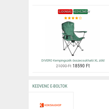
ÚJDONSÁG
KEDVEZMÉNY
DIVERO Kempingszék összecsukható XL zöld
18590 Ft
21090 Ft
KEDVENC E-BOLTOK