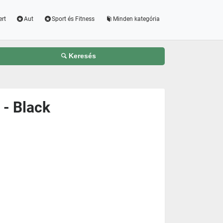
ert
Aut
Sport és Fitness
Minden kategória
Keresés
- Black