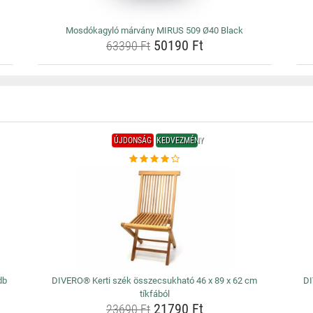
Mosdókagyló márvány MIRUS 509 Ø40 Black
50190 Ft
63390 Ft
ÚJDONSÁG
KEDVEZMÉNY
db
DIVERO® Kerti szék összecsukható 46 x 89 x 62 cm
DI
tíkfából
21790 Ft
23690 Ft