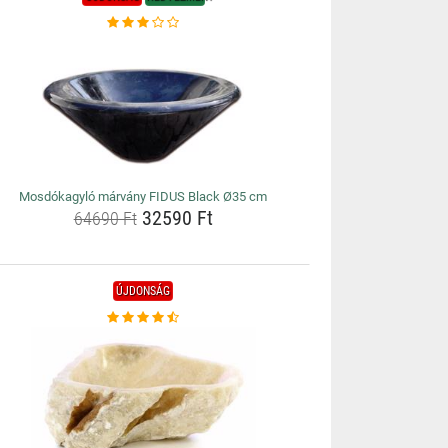
Mosdókagyló márvány FIDUS Black Ø35 cm
32590 Ft
64690 Ft
ÚJDONSÁG