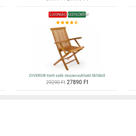
ÚJDONSÁG
KEDVEZMÉNY
DIVERO® Kerti szék összecsukható tíkfából
27890 Ft
29290 Ft