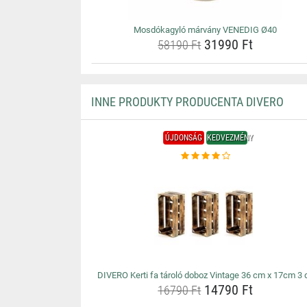
Mosdókagyló márvány VENEDIG Ø40
31990 Ft
58190 Ft
INNE PRODUKTY PRODUCENTA DIVERO
ÚJDONSÁG
KEDVEZMÉNY
DIVERO Kerti fa tároló doboz Vintage 36 cm x 17cm 3 
14790 Ft
16790 Ft