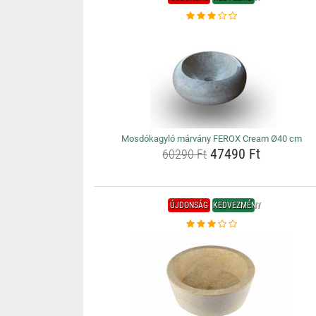
Mosdókagyló márvány FEROX Cream Ø40 cm
47490 Ft
60290 Ft
ÚJDONSÁG
KEDVEZMÉNY