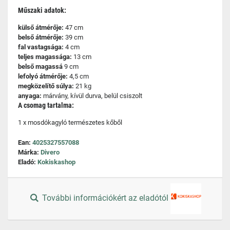
Műszaki adatok:
külső átmérője:
47 cm
belső átmérője:
39 cm
fal vastagsága:
4 cm
teljes magassága:
13 cm
belső magassá
9 cm
lefolyó átmérője:
4,5 cm
megközelítő súlya:
21 kg
anyaga:
márvány, kívül durva, belül csiszolt
A csomag tartalma:
1 x mosdókagyló természetes kőből
Ean:
4025327557088
Márka:
Divero
Eladó:
Kokiskashop
További információkért az eladótól