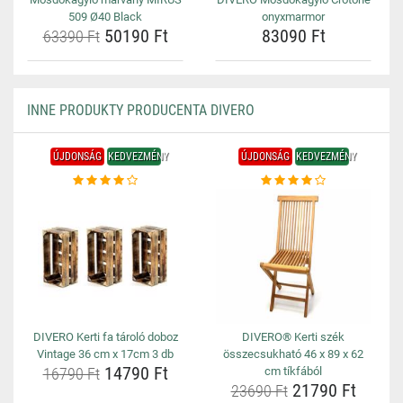
509 Ø40 Black
onyxmarmor
50190 Ft
83090 Ft
63390 Ft
INNE PRODUKTY PRODUCENTA DIVERO
ÚJDONSÁG
KEDVEZMÉNY
ÚJDONSÁG
KEDVEZMÉNY
DIVERO Kerti fa tároló doboz
DIVERO® Kerti szék
Vintage 36 cm x 17cm 3 db
összecsukható 46 x 89 x 62
14790 Ft
16790 Ft
cm tíkfából
21790 Ft
23690 Ft