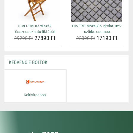
DIVERO® Kerti szék
DIVERO Mozaik burkolat 1m2
összecsukható tíkfából
szürke csempe
27890 Ft
17190 Ft
29290 Ft
22390 Ft
KEDVENC E-BOLTOK
Kokiskashop