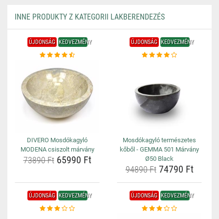
INNE PRODUKTY Z KATEGORII LAKBERENDEZÉS
ÚJDONSÁG
KEDVEZMÉNY
ÚJDONSÁG
KEDVEZMÉNY
DIVERO Mosdókagyló
Mosdókagyló természetes
MODENA csiszolt márvány
kőből - GEMMA 501 Márvány
65990 Ft
73890 Ft
Ø50 Black
74790 Ft
94890 Ft
ÚJDONSÁG
KEDVEZMÉNY
ÚJDONSÁG
KEDVEZMÉNY