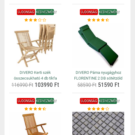
ÚJDONSÁG
KEDVEZMÉNY
ÚJDONSÁG
KEDVEZMÉNY
DIVERO Kerti szék
DIVERO Párna nyugágyhoz
összecsukható 4 db tíkfa
FLORENTINE 2 DB sötétzöld
103990 Ft
51590 Ft
116990 Ft
58590 Ft
ÚJDONSÁG
KEDVEZMÉNY
ÚJDONSÁG
KEDVEZMÉNY