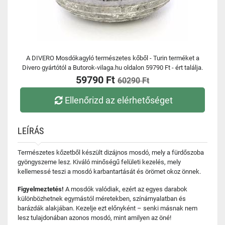
A DIVERO Mosdókagyló természetes kőből - Turin terméket a
Divero gyártótól a Butorok-vilaga.hu oldalon 59790 Ft - ért találja.
59790 Ft
60290 Ft
Ellenőrizd az elérhetőséget
LEÍRÁS
Természetes kőzetből készült dizájnos mosdó, mely a fürdőszoba
gyöngyszeme lesz. Kiváló minőségű felületi kezelés, mely
kellemessé teszi a mosdó karbantartását és örömet okoz önnek.
Figyelmeztetés!
A mosdók valódiak, ezért az egyes darabok
különbözhetnek egymástól méretekben, színárnyalatban és
barázdák alakjában. Kezelje ezt előnyként – senki másnak nem
lesz tulajdonában azonos mosdó, mint amilyen az öné!