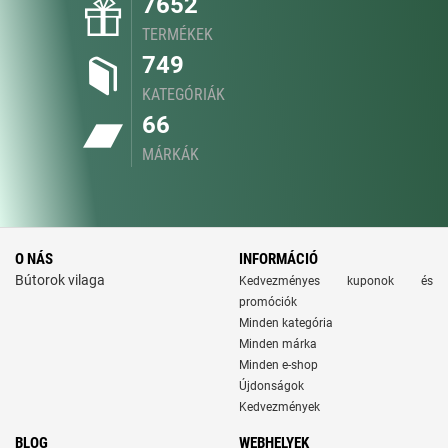
7652
TERMÉKEK
749
KATEGÓRIÁK
66
MÁRKÁK
O NÁS
INFORMÁCIÓ
Bútorok vilaga
Kedvezményes kuponok és
promóciók
Minden kategória
Minden márka
Minden e-shop
Újdonságok
Kedvezmények
BLOG
WEBHELYEK