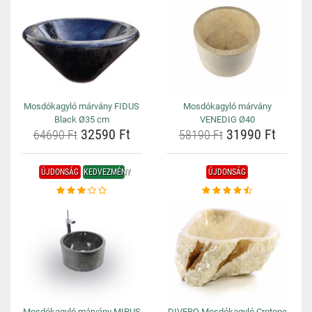
Mosdókagyló márvány FIDUS
Mosdókagyló márvány
Black Ø35 cm
VENEDIG Ø40
32590 Ft
31990 Ft
64690 Ft
58190 Ft
ÚJDONSÁG
KEDVEZMÉNY
ÚJDONSÁG
Mosdókagyló márvány MIRUS
DIVERO Mosdókagyló Crotone