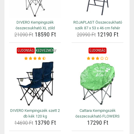
DIVERO Kempingszék
ROJAPLAST Összecsukható
összecsukható XL zöld
szék 87 x 53 x 46 cm fehér
18590 Ft
12190 Ft
21090 Ft
20990 Ft
ÚJDONSÁG
KEDVEZMÉNY
ÚJDONSÁG
DIVERO Kempingszék szett 2
Cattara Kempingszék
db kék 120 kg
összecsukható FLOWERS
13790 Ft
17290 Ft
14690 Ft