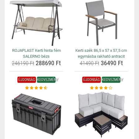
ROJAPLAST Kerti hinta fém
Kerti szék 86,5 x 57 x 57,5 cm
SALERNO bézs
egymásba rakható antracit
288690 Ft
36490 Ft
246190 Ft
41490 Ft
ÚJDONSÁG
KEDVEZMÉNY
ÚJDONSÁG
KEDVEZMÉNY