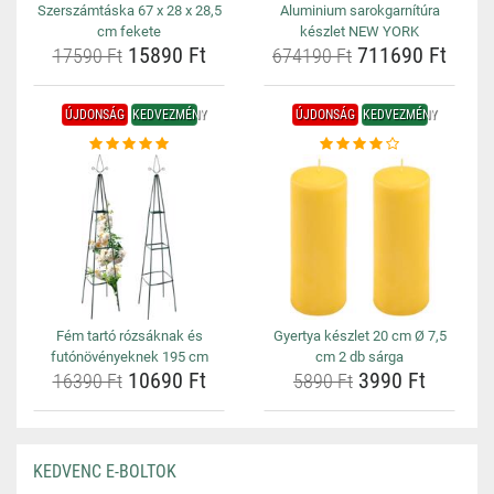
Szerszámtáska 67 x 28 x 28,5
Aluminium sarokgarnítúra
cm fekete
készlet NEW YORK
15890 Ft
711690 Ft
17590 Ft
674190 Ft
ÚJDONSÁG
KEDVEZMÉNY
ÚJDONSÁG
KEDVEZMÉNY
Fém tartó rózsáknak és
Gyertya készlet 20 cm Ø 7,5
futónövényeknek 195 cm
cm 2 db sárga
10690 Ft
3990 Ft
16390 Ft
5890 Ft
KEDVENC E-BOLTOK