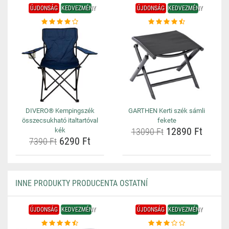
ÚJDONSÁG
KEDVEZMÉNY
ÚJDONSÁG
KEDVEZMÉNY
DIVERO® Kempingszék
GARTHEN Kerti szék sámli
összecsukható italtartóval
fekete
12890 Ft
kék
13090 Ft
6290 Ft
7390 Ft
INNE PRODUKTY PRODUCENTA OSTATNÍ
ÚJDONSÁG
KEDVEZMÉNY
ÚJDONSÁG
KEDVEZMÉNY