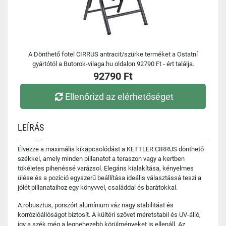
A Dönthető fotel CIRRUS antracit/szürke terméket a Ostatní
gyártótól a Butorok-vilaga.hu oldalon 92790 Ft - ért találja.
92790 Ft
Ellenőrizd az elérhetőséget
LEÍRÁS
Élvezze a maximális kikapcsolódást a KETTLER CIRRUS dönthető
székkel, amely minden pillanatot a teraszon vagy a kertben
tökéletes pihenéssé varázsol. Elegáns kialakítása, kényelmes
ülése és a pozíció egyszerű beállítása ideális választássá teszi a
jólét pillanataihoz egy könyvvel, családdal és barátokkal.
A robusztus, porszórt alumínium váz nagy stabilitást és
korrózióállóságot biztosít. A kültéri szövet méretstabil és UV-álló,
így a szék még a legnehezebb körülményeket is ellenáll. Az