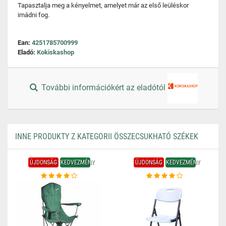
Tapasztalja meg a kényelmet, amelyet már az első leüléskor
imádni fog.
Ean:
4251785700999
Eladó:
Kokiskashop
További információkért az eladótól
INNE PRODUKTY Z KATEGORII ÖSSZECSUKHATÓ SZÉKEK
ÚJDONSÁG
KEDVEZMÉNY
ÚJDONSÁG
KEDVEZMÉNY