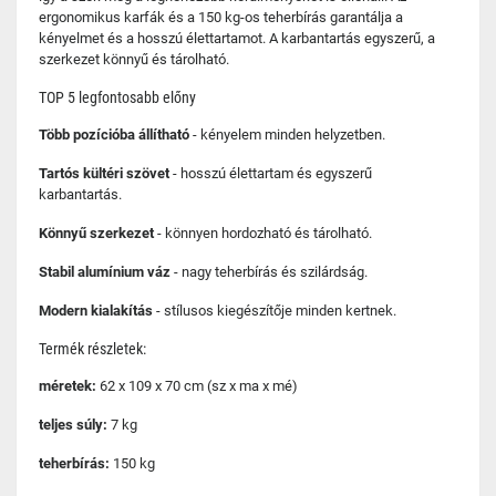
ergonomikus karfák és a 150 kg-os teherbírás garantálja a
kényelmet és a hosszú élettartamot. A karbantartás egyszerű, a
szerkezet könnyű és tárolható.
TOP 5 legfontosabb előny
Több pozícióba állítható
- kényelem minden helyzetben.
Tartós kültéri szövet
- hosszú élettartam és egyszerű
karbantartás.
Könnyű szerkezet
- könnyen hordozható és tárolható.
Stabil alumínium váz
- nagy teherbírás és szilárdság.
Modern kialakítás
- stílusos kiegészítője minden kertnek.
Termék részletek:
méretek:
62 x 109 x 70 cm (sz x ma x mé)
teljes súly:
7 kg
teherbírás:
150 kg