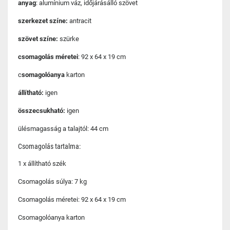
anyag
: alumínium váz, időjárásálló szövet
szerkezet színe:
antracit
szövet színe:
szürke
csomagolás méretei
: 92 x 64 x 19 cm
c
somagolóanya
karton
állítható:
igen
összecsukható:
igen
ülésmagasság a talajtól: 44 cm
Csomagolás tartalma:
1 x állítható szék
Csomagolás súlya: 7 kg
Csomagolás méretei: 92 x 64 x 19 cm
Csomagolóanya karton