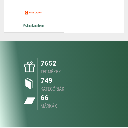
Kokiskashop
7652
TERMÉKEK
749
KATEGÓRIÁK
66
MÁRKÁK