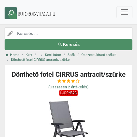
BUTOROK-VILAGA.HU
Keresés
Home
Kert
Kerti bútor
Szék
Összecsukható székek
Dönthető fotel CIRRUS antracit/szürke
Dönthető fotel CIRRUS antracit/szürke
(Összesen
2
értékelés)
ÚJDONSÁG