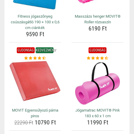
Fitness jógaszőnyeg
Masszázs henger MOVIT®
csúszásgátló 190 × 100 x 0,6
Roller rózsaszín
6190 Ft
cm ciánkék
9590 Ft
ÚJDONSÁG
KEDVEZMÉNY
ÚJDONSÁG
MOVIT Egyensúlyozó párna
Jógamatrac MOVIT® Pink
piros
183 x 60 x 1 cm
10790 Ft
11990 Ft
22290 Ft