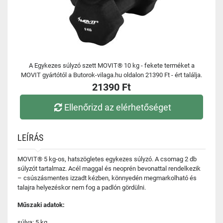
A Egykezes súlyzó szett MOVIT® 10 kg - fekete terméket a
MOVIT gyártótól a Butorok-vilaga.hu oldalon 21390 Ft - ért találja.
21390 Ft
Ellenőrizd az elérhetőséget
LEÍRÁS
MOVIT® 5 kg-os, hatszögletes egykezes súlyzó. A csomag 2 db
súlyzót tartalmaz. Acél maggal és neoprén bevonattal rendelkezik
– csúszásmentes izzadt kézben, könnyedén megmarkolható és
talajra helyezéskor nem fog a padlón gördülni.
Műszaki adatok:
súlya: 5 kg