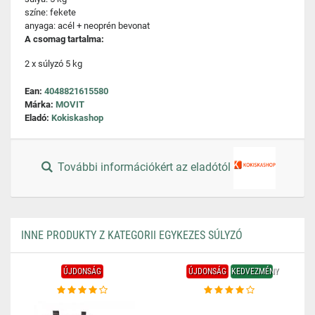
színe: fekete
anyaga: acél + neoprén bevonat
A csomag tartalma:
2 x súlyzó 5 kg
Ean:
4048821615580
Márka:
MOVIT
Eladó:
Kokiskashop
További információkért az eladótól
INNE PRODUKTY Z KATEGORII EGYKEZES SÚLYZÓ
ÚJDONSÁG
ÚJDONSÁG
KEDVEZMÉNY