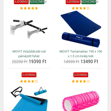
ÚJDONSÁG
KEDVEZMÉNY
ÚJDONSÁG
KEDVEZMÉNY
MOVIT Húzódzkodó rúd
MOVIT Tornamatrac 190 x 100
párnázott fehér
x 1,5 cm király kék
19390 Ft
13490 Ft
20290 Ft
14990 Ft
ÚJDONSÁG
ÚJDONSÁG