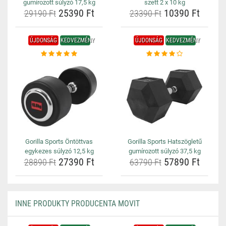
gumírozott súlyzó 17,5 kg
szett 2 x 10 kg
25390 Ft
10390 Ft
29190 Ft
23390 Ft
ÚJDONSÁG
KEDVEZMÉNY
ÚJDONSÁG
KEDVEZMÉNY
Gorilla Sports Öntöttvas
Gorilla Sports Hatszögletű
egykezes súlyzó 12,5 kg
gumírozott súlyzó 37,5 kg
27390 Ft
57890 Ft
28890 Ft
63790 Ft
INNE PRODUKTY PRODUCENTA MOVIT