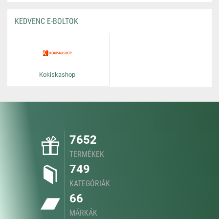
KEDVENC E-BOLTOK
Kokiskashop
7652
TERMÉKEK
749
KATEGÓRIÁK
66
MÁRKÁK