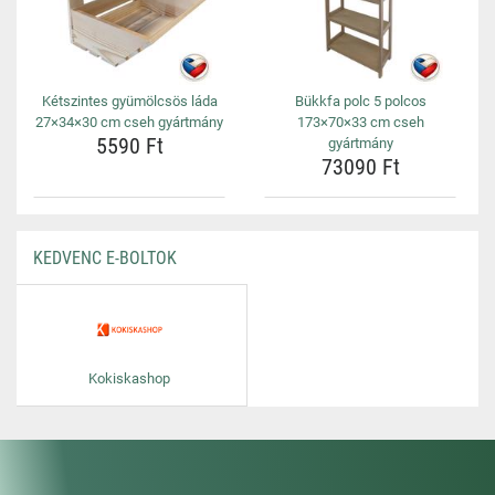
Kétszintes gyümölcsös láda
Bükkfa polc 5 polcos
27×34×30 cm cseh gyártmány
173×70×33 cm cseh
5590 Ft
gyártmány
73090 Ft
KEDVENC E-BOLTOK
Kokiskashop