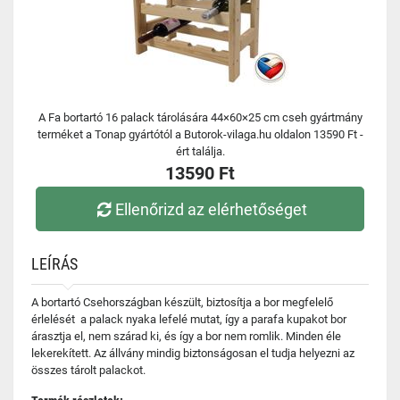
A Fa bortartó 16 palack tárolására 44×60×25 cm cseh gyártmány
terméket a Tonap gyártótól a Butorok-vilaga.hu oldalon 13590 Ft -
ért találja.
13590 Ft
Ellenőrizd az elérhetőséget
LEÍRÁS
A bortartó Csehországban készült, biztosítja a bor megfelelő
érlelését a palack nyaka lefelé mutat, így a parafa kupakot bor
árasztja el, nem szárad ki, és így a bor nem romlik. Minden éle
lekerekített. Az állvány mindig biztonságosan el tudja helyezni az
összes tárolt palackot.