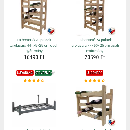
Fa bortartó 20 palack
Fa bortartó 24 palack
tárolására 44×75×25 cm cseh
tárolására 44×90×25 cm cseh
gyártmány
gyártmány
16490 Ft
20590 Ft
ÚJDONSÁG
KEDVEZMÉNY
ÚJDONSÁG