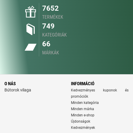
7652
TERMÉKEK
749
KATEGÓRIÁK
66
MÁRKÁK
O NÁS
INFORMÁCIÓ
Bútorok vilaga
Kedvezményes kuponok és
promóciók
Minden kategória
Minden márka
Minden e-shop
Újdonságok
Kedvezmények