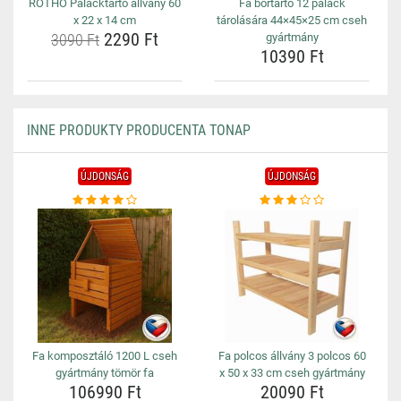
ROTHO Palacktartó állvány 60
Fa bortartó 12 palack
x 22 x 14 cm
tárolására 44×45×25 cm cseh
2290 Ft
3090 Ft
gyártmány
10390 Ft
INNE PRODUKTY PRODUCENTA TONAP
ÚJDONSÁG
ÚJDONSÁG
Fa komposztáló 1200 L cseh
Fa polcos állvány 3 polcos 60
gyártmány tömör fa
x 50 x 33 cm cseh gyártmány
106990 Ft
20090 Ft