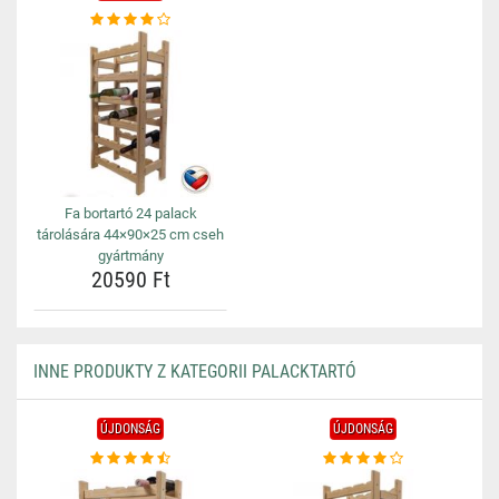
Fa bortartó 24 palack
tárolására 44×90×25 cm cseh
gyártmány
20590 Ft
INNE PRODUKTY Z KATEGORII PALACKTARTÓ
ÚJDONSÁG
ÚJDONSÁG