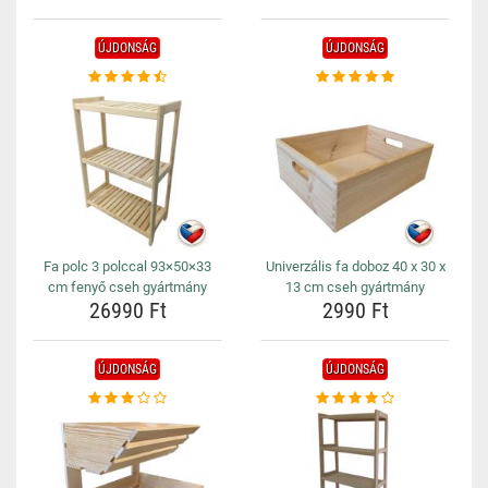
ÚJDONSÁG
ÚJDONSÁG
Fa polc 3 polccal 93×50×33
Univerzális fa doboz 40 x 30 x
cm fenyő cseh gyártmány
13 cm cseh gyártmány
26990 Ft
2990 Ft
ÚJDONSÁG
ÚJDONSÁG