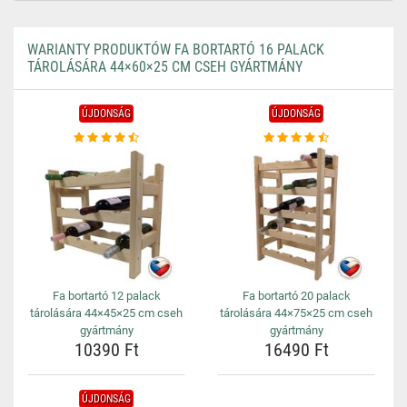
WARIANTY PRODUKTÓW FA BORTARTÓ 16 PALACK
TÁROLÁSÁRA 44×60×25 CM CSEH GYÁRTMÁNY
ÚJDONSÁG
ÚJDONSÁG
Fa bortartó 12 palack
Fa bortartó 20 palack
tárolására 44×45×25 cm cseh
tárolására 44×75×25 cm cseh
gyártmány
gyártmány
10390 Ft
16490 Ft
ÚJDONSÁG