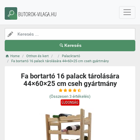
BUTOROK-VILAGA.HU
Keresés
Home
Otthon és kert
Palacktartó
Fa bortartó 16 palack tárolására 44×60×25 cm cseh gyártmány
Fa bortartó 16 palack tárolására
44×60×25 cm cseh gyártmány
(Összesen
3
értékelés)
ÚJDONSÁG