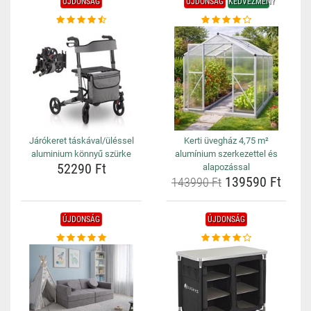
ÚJDONSÁG
ÚJDONSÁG
KEDVEZMÉNY
Járókeret táskával/üléssel
Kerti üvegház 4,75 m²
aluminium könnyű szürke
alumínium szerkezettel és
52290 Ft
alapozással
139590 Ft
143990 Ft
ÚJDONSÁG
ÚJDONSÁG