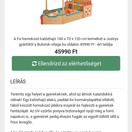
A Fa homokozó kalózhajó 160 x 70 x 120 cm terméket a Juskys
gyártótól a Butorok-vilaga.hu oldalon 45990 Ft - ért találja.
45990 Ft
Ellenőrizd az elérhetőséget
LEÍRÁS
Teremts egy helyet a gyerekeknek, ahol az álmok kalandokká
válnak! Egy kalózhajó alakú, paddal és kormánylapáttal ellátott,
fából készült homokozó játékra inspirál és fejleszti a gyerekek
fantáziáját. Az UV-szűrős ponyva biztonságot nyújt még a forró
napokon is, a gyerekek pedig élvezni fogják az együtt töltött időt a
friss levegőn.