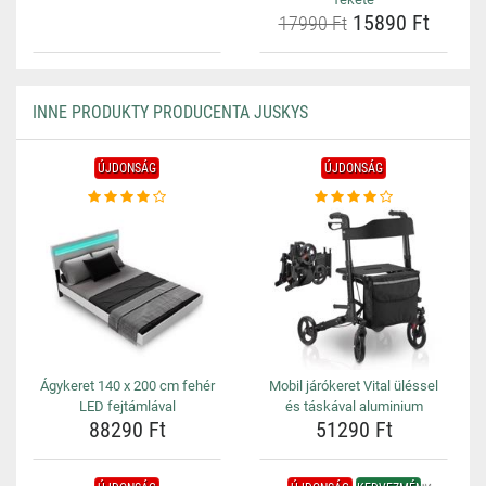
15890 Ft
17990 Ft
INNE PRODUKTY PRODUCENTA JUSKYS
ÚJDONSÁG
ÚJDONSÁG
Ágykeret 140 x 200 cm fehér
Mobil járókeret Vital üléssel
LED fejtámlával
és táskával aluminium
88290 Ft
51290 Ft