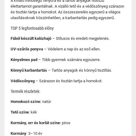
A kiváló minőségű fenyőfa és a tartós anyagok hosszú
élettartamot garantálnak. A vízálló tető és a védőszőnyeg szárazon
és tisztán tartja a homokot. Az összeszerelés egyszerű a világos
utasításoknak köszönhetően, a karbantartás pedig egyszerű.
TOP 5 legfontosabb előny
Fából készült kalózhajó
– Stílusos és eredeti megjelenés.
UV-szűrős ponyva
– Védelem a nap és az eső ellen.
Kényelmes pad
– Több gyermek számára egyszerre.
Könnyű karbantartás
– Tartós anyagok és könnyű tisztítás.
Védőszőnyeg
– Szárazon és tisztán tartja a homokot.
Termék részletek:
Homokozó színe:
natúr
Tető színe
: kék
Kormány, orr és korlát színe:
piros
Kormány
: 3–10 év