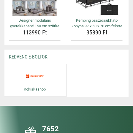
Designer moduláris
Kemping összecsukható
gyerekkanapé 150 cm szürke
konyha 97 x 50 x 78 cm fekete
113990 Ft
35890 Ft
KEDVENC E-BOLTOK
Kokiskashop
7652