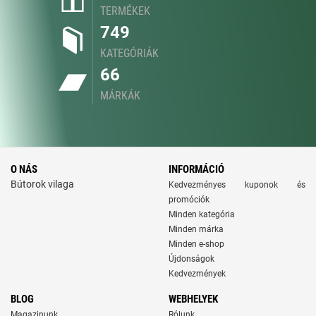
TERMÉKEK
749
KATEGÓRIÁK
66
MÁRKÁK
O NÁS
INFORMÁCIÓ
Bútorok vilaga
Kedvezményes kuponok és
promóciók
Minden kategória
Minden márka
Minden e-shop
Újdonságok
Kedvezmények
BLOG
WEBHELYEK
Magazinunk
Rólunk