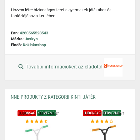
Hozzon létre biztonságos teret a gyermekek játékához és
fantáziájához a kertjében.
Ean:
4260565523543
Márka:
Juskys
Eladó:
Kokiskashop
További információkért az eladótól
INNE PRODUKTY Z KATEGORII KINTI JÁTÉK
ÚJDONSÁG
KEDVEZMÉNY
ÚJDONSÁG
KEDVEZMÉNY