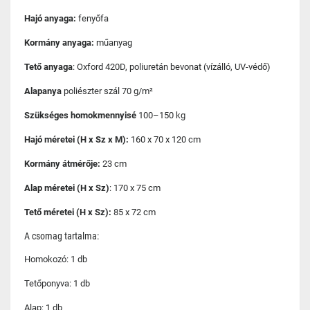
Hajó anyaga:
fenyőfa
Kormány anyaga:
műanyag
Tető anyaga
: Oxford 420D, poliuretán bevonat (vízálló, UV-védő)
Alapanya
poliészter szál 70 g/m²
Szükséges homokmennyisé
100–150 kg
Hajó méretei (H x Sz x M):
160 x 70 x 120 cm
Kormány átmérője:
23 cm
Alap méretei (H x Sz)
: 170 x 75 cm
Tető méretei (H x Sz):
85 x 72 cm
A csomag tartalma:
Homokozó: 1 db
Tetőponyva: 1 db
Alap: 1 db