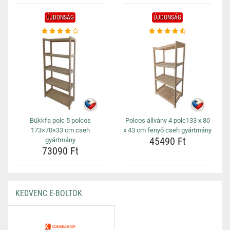
ÚJDONSÁG
ÚJDONSÁG
Bükkfa polc 5 polcos
Polcos állvány 4 polc133 x 80
173×70×33 cm cseh
x 43 cm fenyő cseh gyártmány
45490 Ft
gyártmány
73090 Ft
KEDVENC E-BOLTOK