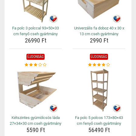
Fa polc 3 polccal 93×50×33
Univerzális fa doboz 40 x 30 x
cm fenyő cseh gyártmány
13 cm cseh gyártmány
26990 Ft
2990 Ft
ÚJDONSÁG
ÚJDONSÁG
Kétszintes gyümölcsös láda
Fa polc 5 polcos 173×80×43
27×34×30 cm cseh gyártmány
cm fenyő cseh gyártmány
5590 Ft
56490 Ft