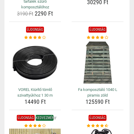
30290 Ft
tartalék szűrő
komposztálóhoz
2290 Ft
3190 Ft
ÚJDONSÁG
ÚJDONSÁG
VOREL Kiürítő tömlő
Fa komposztáló 1040 L
szivattyúkhoz 1 30 m
piramis zöld
14490 Ft
125590 Ft
ÚJDONSÁG
KEDVEZMÉNY
ÚJDONSÁG