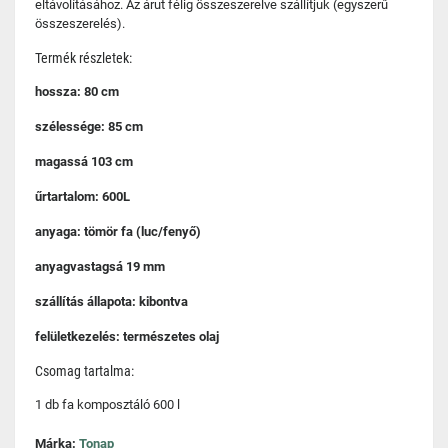
eltávolításához. Az árut félig összeszerelve szállítjuk (egyszerű
összeszerelés).
Termék részletek:
hossza: 80 cm
szélessége: 85 cm
magassá 103 cm
űrtartalom: 600L
anyaga: tömör fa (luc/fenyő)
anyagvastagsá 19 mm
szállítás állapota: kibontva
felületkezelés: természetes olaj
Csomag tartalma:
1 db fa komposztáló 600 l
Márka:
Tonap