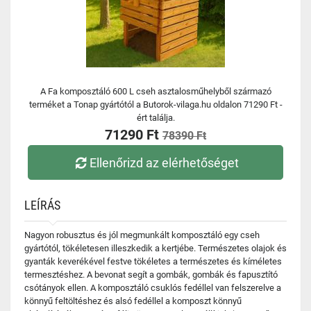
A Fa komposztáló 600 L cseh asztalosműhelyből származó
terméket a Tonap gyártótól a Butorok-vilaga.hu oldalon 71290 Ft -
ért találja.
71290 Ft
78390 Ft
Ellenőrizd az elérhetőséget
LEÍRÁS
Nagyon robusztus és jól megmunkált komposztáló egy cseh
gyártótól, tökéletesen illeszkedik a kertjébe. Természetes olajok és
gyanták keverékével festve tökéletes a természetes és kíméletes
termesztéshez. A bevonat segít a gombák, gombák és fapusztító
csótányok ellen. A komposztáló csuklós fedéllel van felszerelve a
könnyű feltöltéshez és alsó fedéllel a komposzt könnyű