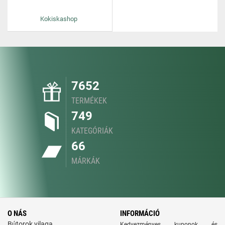
Kokiskashop
7652
TERMÉKEK
749
KATEGÓRIÁK
66
MÁRKÁK
O NÁS
INFORMÁCIÓ
Bútorok vilaga
Kedvezményes kuponok és