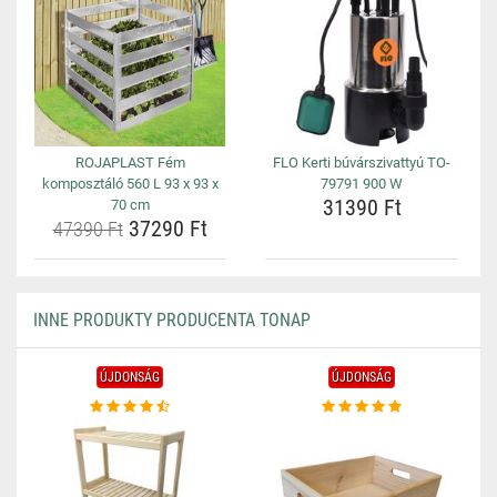
ROJAPLAST Fém
FLO Kerti búvárszivattyú TO-
komposztáló 560 L 93 x 93 x
79791 900 W
31390 Ft
70 cm
37290 Ft
47390 Ft
INNE PRODUKTY PRODUCENTA TONAP
ÚJDONSÁG
ÚJDONSÁG