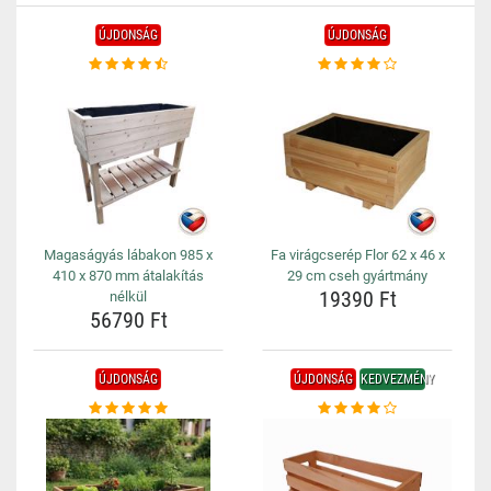
ÚJDONSÁG
ÚJDONSÁG
Magaságyás lábakon 985 x
Fa virágcserép Flor 62 x 46 x
410 x 870 mm átalakítás
29 cm cseh gyártmány
19390 Ft
nélkül
56790 Ft
ÚJDONSÁG
ÚJDONSÁG
KEDVEZMÉNY