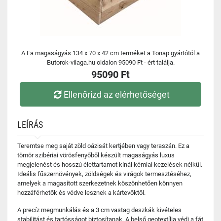
A Fa magaságyás 134 x 70 x 42 cm terméket a Tonap gyártótól a
Butorok-vilaga.hu oldalon 95090 Ft - ért találja.
95090 Ft
Ellenőrizd az elérhetőséget
LEÍRÁS
Teremtse meg saját zöld oázisát kertjében vagy teraszán. Ez a
tömör szibériai vörösfenyőből készült magaságyás luxus
megjelenést és hosszú élettartamot kínál kémiai kezelések nélkül.
Ideális fűszernövények, zöldségek és virágok termesztéséhez,
amelyek a magasított szerkezetnek köszönhetően könnyen
hozzáférhetők és védve lesznek a kártevőktől.
A precíz megmunkálás és a 3 cm vastag deszkák kivételes
stabilitást és tartósságot biztosítanak. A belső geotextília védi a fát