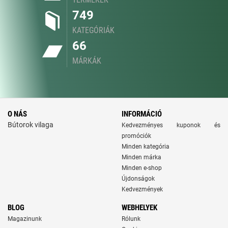
749
KATEGÓRIÁK
66
MÁRKÁK
O NÁS
INFORMÁCIÓ
Bútorok vilaga
Kedvezményes kuponok és
promóciók
Minden kategória
Minden márka
Minden e-shop
Újdonságok
Kedvezmények
BLOG
WEBHELYEK
Magazinunk
Rólunk