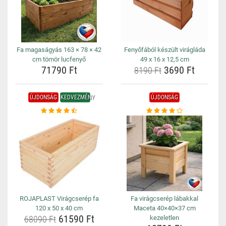
Fa magaságyás 163 × 78 × 42
Fenyőfából készült virágláda
cm tömör lucfenyő
49 x 16 x 12,5 cm
71790 Ft
3690 Ft
8190 Ft
ÚJDONSÁG
KEDVEZMÉNY
ÚJDONSÁG
ROJAPLAST Virágcserép fa
Fa virágcserép lábakkal
120 x 50 x 40 cm
Maceta 40×40×37 cm
61590 Ft
68090 Ft
kezeletlen