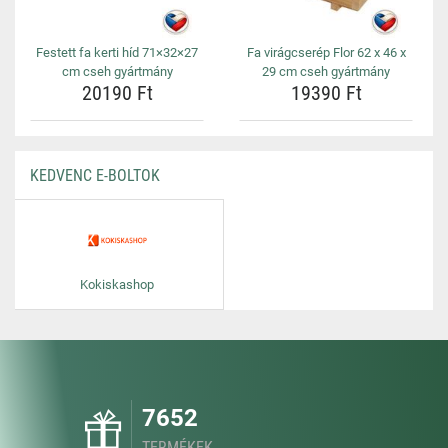
Festett fa kerti híd 71×32×27
Fa virágcserép Flor 62 x 46 x
cm cseh gyártmány
29 cm cseh gyártmány
20190 Ft
19390 Ft
KEDVENC E-BOLTOK
Kokiskashop
7652
TERMÉKEK