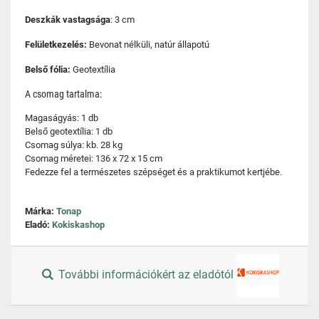
Deszkák vastagsága
: 3 cm
Felületkezelés:
Bevonat nélküli, natúr állapotú
Belső fólia:
Geotextília
A csomag tartalma:
Magaságyás: 1 db
Belső geotextília: 1 db
Csomag súlya: kb. 28 kg
Csomag méretei: 136 x 72 x 15 cm
Fedezze fel a természetes szépséget és a praktikumot kertjébe.
Márka:
Tonap
Eladó:
Kokiskashop
További információkért az eladótól