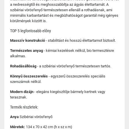
a nedvességtől és meghosszabbítja az ágyás élettartamát. A
szibériai vörösfenyő természetesen ellenáll a rothadásnak, ami
minimális karbantartást és megbízhatóságot garantál még igényes
körülmények között is.
TOP 5 legfontosabb előny
Masszív konstrukció
- stabilitást és hosszú élettartamot biztosít.
Természetes anyag
- kémiai kezelések nélkül, bio termesztésre
alkalmas.
Rohadásállóság
- a szibériai vörösfenyő természetesen tartós.
Könnyű összeszerelés
- egyszerű összeszerelés speciális
szerszámok nélkül.
Modern dizájn
- elegáns kiegészítője bármely kertnek vagy
terasznak.
Termék részletek:
Anya
Szibériai vörösfenyő
Méretek:
134 x 70 x 42 cm (h x sz x m)