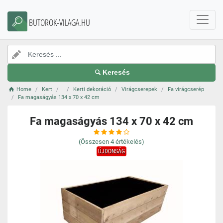
BUTOROK-VILAGA.HU
Keresés
Home
Kert
Kerti dekoráció
Virágcserepek
Fa virágcserép
Fa magaságyás 134 x 70 x 42 cm
Fa magaságyás 134 x 70 x 42 cm
(Összesen
4
értékelés)
ÚJDONSÁG