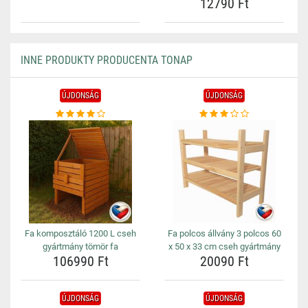
12790 Ft
INNE PRODUKTY PRODUCENTA TONAP
ÚJDONSÁG
ÚJDONSÁG
Fa komposztáló 1200 L cseh
Fa polcos állvány 3 polcos 60
gyártmány tömör fa
x 50 x 33 cm cseh gyártmány
106990 Ft
20090 Ft
ÚJDONSÁG
ÚJDONSÁG