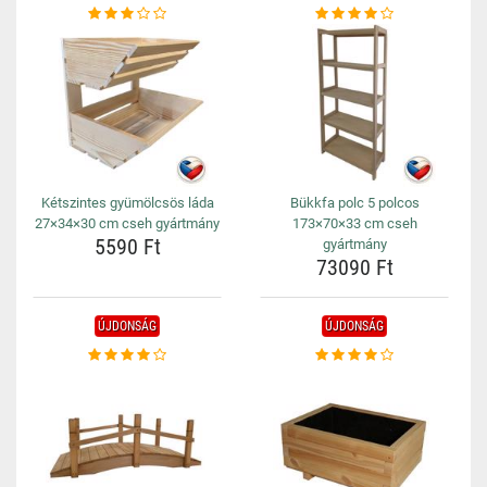
Kétszintes gyümölcsös láda
Bükkfa polc 5 polcos
27×34×30 cm cseh gyártmány
173×70×33 cm cseh
5590 Ft
gyártmány
73090 Ft
ÚJDONSÁG
ÚJDONSÁG