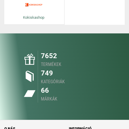
Kokiskashop
7652
TERMÉKEK
749
KATEGÓRIÁK
66
MÁRKÁK