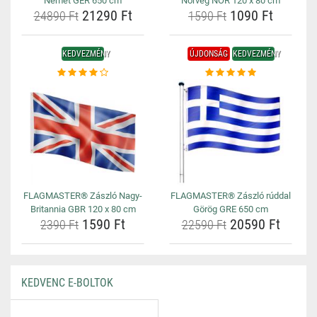
Német GER 650 cm
Norvég NOR 120 x 80 cm
21290 Ft
1090 Ft
24890 Ft
1590 Ft
KEDVEZMÉNY
ÚJDONSÁG
KEDVEZMÉNY
FLAGMASTER® Zászló Nagy-
FLAGMASTER® Zászló rúddal
Britannia GBR 120 x 80 cm
Görög GRE 650 cm
1590 Ft
20590 Ft
2390 Ft
22590 Ft
KEDVENC E-BOLTOK