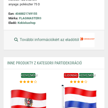
anyaga: poliészter 75 D
Ean:
4048821749155
Márka:
FLAGMASTER®
Eladó:
Kokiskashop
További információkért az eladótól
INNE PRODUKTY Z KATEGORII PARTIDEKORÁCIÓ
KEDVEZMÉNY
ÚJDONSÁG
KEDVEZMÉNY