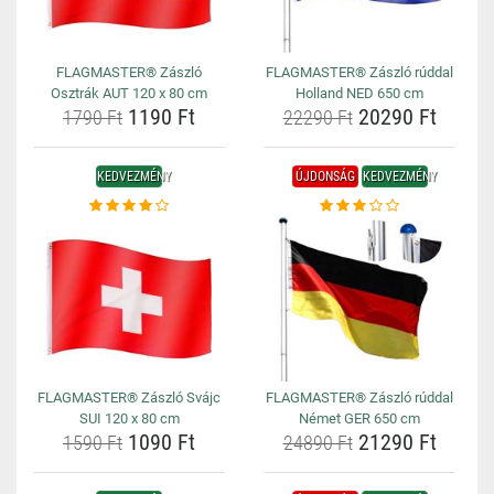
FLAGMASTER® Zászló
FLAGMASTER® Zászló rúddal
Osztrák AUT 120 x 80 cm
Holland NED 650 cm
1190 Ft
20290 Ft
1790 Ft
22290 Ft
KEDVEZMÉNY
ÚJDONSÁG
KEDVEZMÉNY
FLAGMASTER® Zászló Svájc
FLAGMASTER® Zászló rúddal
SUI 120 x 80 cm
Német GER 650 cm
1090 Ft
21290 Ft
1590 Ft
24890 Ft