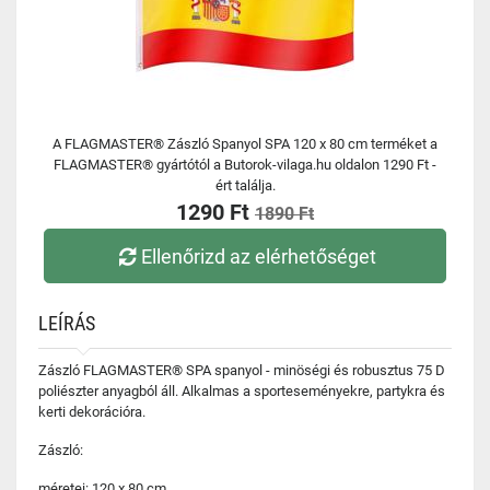
A FLAGMASTER® Zászló Spanyol SPA 120 x 80 cm terméket a
FLAGMASTER® gyártótól a Butorok-vilaga.hu oldalon 1290 Ft -
ért találja.
1290 Ft
1890 Ft
Ellenőrizd az elérhetőséget
LEÍRÁS
Zászló FLAGMASTER® SPA spanyol - minöségi és robusztus 75 D
poliészter anyagból áll. Alkalmas a sporteseményekre, partykra és
kerti dekorációra.
Zászló:
méretei: 120 x 80 cm