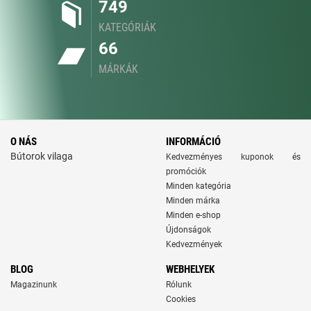
749
KATEGÓRIÁK
66
MÁRKÁK
O NÁS
INFORMÁCIÓ
Bútorok vilaga
Kedvezményes kuponok és
promóciók
Minden kategória
Minden márka
Minden e-shop
Újdonságok
Kedvezmények
BLOG
WEBHELYEK
Magazinunk
Rólunk
Cookies