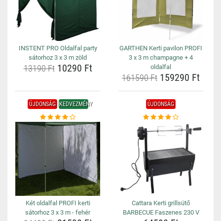
INSTENT PRO Oldalfal party
GARTHEN Kerti pavilon PROFI
sátorhoz 3 x 3 m zöld
3 x 3 m champagne + 4
10290 Ft
13190 Ft
oldalfal
159290 Ft
161590 Ft
ÚJDONSÁG
KEDVEZMÉNY
ÚJDONSÁG
Két oldalfal PROFI kerti
Cattara Kerti grillsütő
sátorhoz 3 x 3 m - fehér
BARBECUE Faszenes 230 V