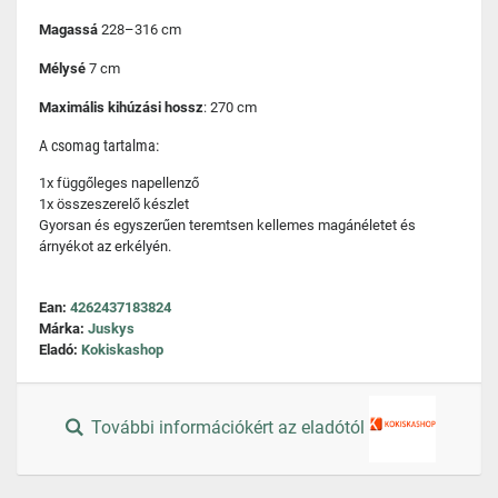
Magassá
228–316 cm
Mélysé
7 cm
Maximális kihúzási hossz
: 270 cm
A csomag tartalma:
1x függőleges napellenző
1x összeszerelő készlet
Gyorsan és egyszerűen teremtsen kellemes magánéletet és
árnyékot az erkélyén.
Ean:
4262437183824
Márka:
Juskys
Eladó:
Kokiskashop
További információkért az eladótól