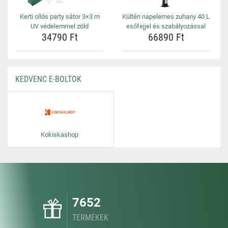
Kerti ollós party sátor 3×3 m
Kültéri napelemes zuhany 40 L
UV védelemmel zöld
esőfejjel és szabályozással
34790 Ft
66890 Ft
KEDVENC E-BOLTOK
Kokiskashop
7652
TERMÉKEK