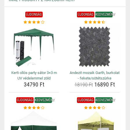
ÚJDONSÁG
ÚJDONSÁG
KEDVEZMÉNY
Kerti ollós party sátor 3×3 m
Andezit mozaik Garth, burkolat
UV védelemmel zöld
- fekete/sötétszürke
34790 Ft
16890 Ft
18190 Ft
ÚJDONSÁG
KEDVEZMÉNY
ÚJDONSÁG
KEDVEZMÉNY