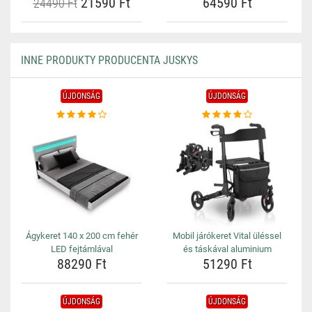
21590 Ft
64590 Ft
24490 Ft
INNE PRODUKTY PRODUCENTA JUSKYS
ÚJDONSÁG
ÚJDONSÁG
Ágykeret 140 x 200 cm fehér
Mobil járókeret Vital üléssel
LED fejtámlával
és táskával aluminium
88290 Ft
51290 Ft
ÚJDONSÁG
ÚJDONSÁG