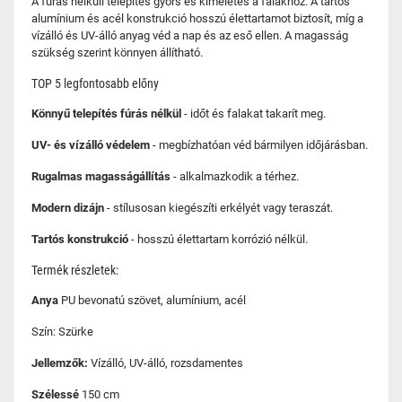
A fúrás nélküli telepítés gyors és kíméletes a falakhoz. A tartós
alumínium és acél konstrukció hosszú élettartamot biztosít, míg a
vízálló és UV-álló anyag véd a nap és az eső ellen. A magasság
szükség szerint könnyen állítható.
TOP 5 legfontosabb előny
Könnyű telepítés fúrás nélkül
- időt és falakat takarít meg.
UV- és vízálló védelem
- megbízhatóan véd bármilyen időjárásban.
Rugalmas magasságállítás
- alkalmazkodik a térhez.
Modern dizájn
- stílusosan kiegészíti erkélyét vagy teraszát.
Tartós konstrukció
- hosszú élettartam korrózió nélkül.
Termék részletek:
Anya
PU bevonatú szövet, alumínium, acél
Szín: Szürke
Jellemzők:
Vízálló, UV-álló, rozsdamentes
Szélessé
150 cm