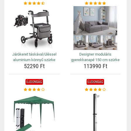
Járókeret táskával/üléssel
Designer moduláris
aluminium könnyű szürke
gyerekkanapé 150 cm szürke
52290 Ft
113990 Ft
ÚJDONSÁG
ÚJDONSÁG