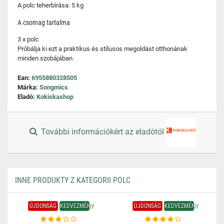
A polc teherbírása: 5 kg
A csomag tartalma
3 x polc
Próbálja ki ezt a praktikus és stílusos megoldást otthonának
minden szobájában.
Ean:
6955880328505
Márka:
Songmics
Eladó:
Kokiskashop
További információkért az eladótól
INNE PRODUKTY Z KATEGORII POLC
ÚJDONSÁG
KEDVEZMÉNY
ÚJDONSÁG
KEDVEZMÉNY