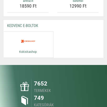
antracit
betéttel
18590 Ft
12990 Ft
KEDVENC E-BOLTOK
Kokiskashop
7652
TERMÉKEK
749
KATEGÓRIÁK