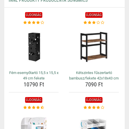
INNE PRODUKTY PRODUCENTA SONGMICS
ÚJDONSÁG
ÚJDONSÁG
Fém esernyőtartó 15,5 x 15,5 x
Kétszintes fűszertartó
49 cm fekete
bambusz/fekete 42x18x43 cm
10790 Ft
7090 Ft
ÚJDONSÁG
ÚJDONSÁG