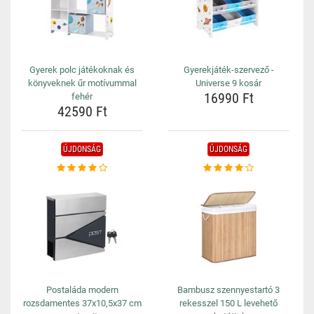
Gyerek polc játékoknak és
Gyerekjáték-szervező -
könyveknek űr motívummal
Universe 9 kosár
16990 Ft
fehér
42590 Ft
ÚJDONSÁG
ÚJDONSÁG
Postaláda modern
Bambusz szennyestartó 3
rozsdamentes 37x10,5x37 cm
rekesszel 150 L levehető