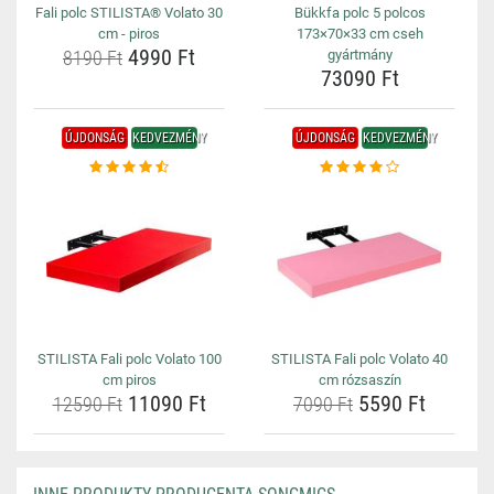
Fali polc STILISTA® Volato 30
Bükkfa polc 5 polcos
cm - piros
173×70×33 cm cseh
4990 Ft
8190 Ft
gyártmány
73090 Ft
ÚJDONSÁG
KEDVEZMÉNY
ÚJDONSÁG
KEDVEZMÉNY
STILISTA Fali polc Volato 100
STILISTA Fali polc Volato 40
cm piros
cm rózsaszín
11090 Ft
5590 Ft
12590 Ft
7090 Ft