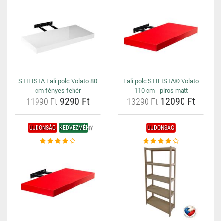
STILISTA Fali polc Volato 80
Fali polc STILISTA® Volato
cm fényes fehér
110 cm - piros matt
9290 Ft
12090 Ft
11990 Ft
13290 Ft
ÚJDONSÁG
KEDVEZMÉNY
ÚJDONSÁG