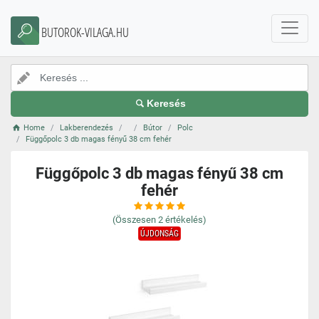
BUTOROK-VILAGA.HU
Keresés
Home
Lakberendezés
Bútor
Polc
Függőpolc 3 db magas fényű 38 cm fehér
Függőpolc 3 db magas fényű 38 cm
fehér
(Összesen
2
értékelés)
ÚJDONSÁG