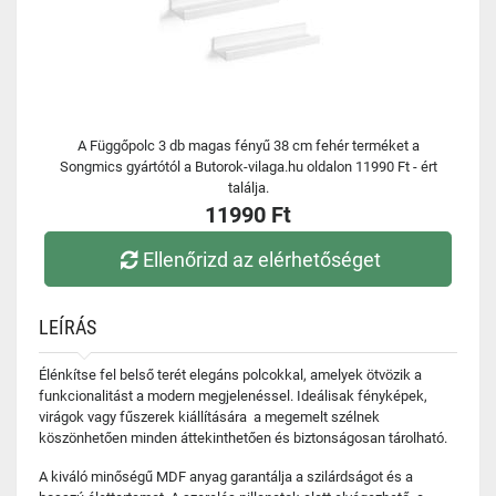
A Függőpolc 3 db magas fényű 38 cm fehér terméket a
Songmics gyártótól a Butorok-vilaga.hu oldalon 11990 Ft - ért
találja.
11990 Ft
Ellenőrizd az elérhetőséget
LEÍRÁS
Élénkítse fel belső terét elegáns polcokkal, amelyek ötvözik a
funkcionalitást a modern megjelenéssel. Ideálisak fényképek,
virágok vagy fűszerek kiállítására a megemelt szélnek
köszönhetően minden áttekinthetően és biztonságosan tárolható.
A kiváló minőségű MDF anyag garantálja a szilárdságot és a