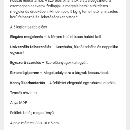
hosszú élettartamot. A szerelés pillanatok alatt elvégezhető, a
csomagban csavarok fedlapjai is megtalálhatók a tökéletes
megjelenés érdekében. Minden polc 5 kg-ig terhelhető, ami széles
körű felhasználási lehetőségeket biztosít.
A 5 legfontosabb előny
Elegáns megjelenés
– A fényes felület luxus hatást kelt.
Univerzális felhasználás
– Konyhába, fürdőszobába és nappaliba
egyaránt.
Egyszerű szerelés
– Szerelőanyagokkal együtt.
Biztonsági perem
– Megakadályozza a tárgyak lecsúszását.
Könnyű karbantartás
– A felületet elegendő egy ruhával letörölni.
Termék részletek:
Anya MDF
Felület: fehér, magasfényű
A polc méretei: 38 x 10 x 5 cm