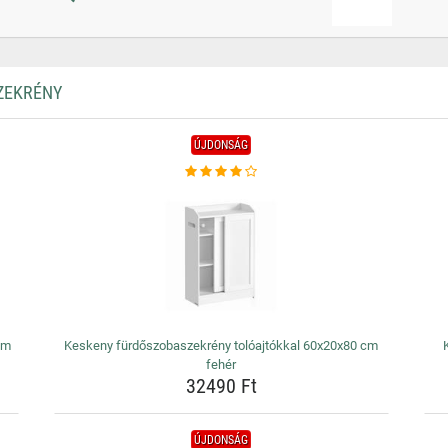
SZEKRÉNY
ÚJDONSÁG
cm
Keskeny fürdőszobaszekrény tolóajtókkal 60x20x80 cm
fehér
32490 Ft
ÚJDONSÁG