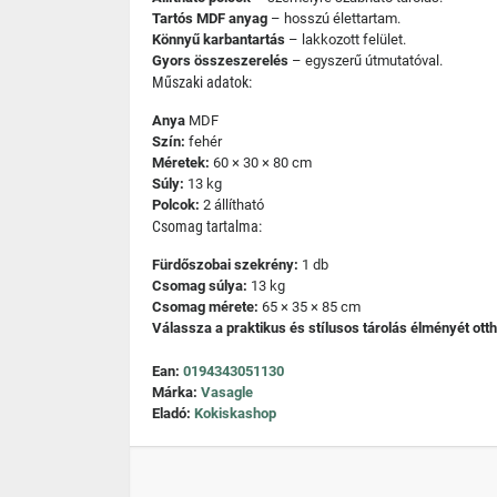
Tartós MDF anyag
– hosszú élettartam.
Könnyű karbantartás
– lakkozott felület.
Gyors összeszerelés
– egyszerű útmutatóval.
Műszaki adatok:
Anya
MDF
Szín:
fehér
Méretek:
60 × 30 × 80 cm
Súly:
13 kg
Polcok:
2 állítható
Csomag tartalma:
Fürdőszobai szekrény:
1 db
Csomag súlya:
13 kg
Csomag mérete:
65 × 35 × 85 cm
Válassza a praktikus és stílusos tárolás élményét ott
Ean:
0194343051130
Márka:
Vasagle
Eladó:
Kokiskashop