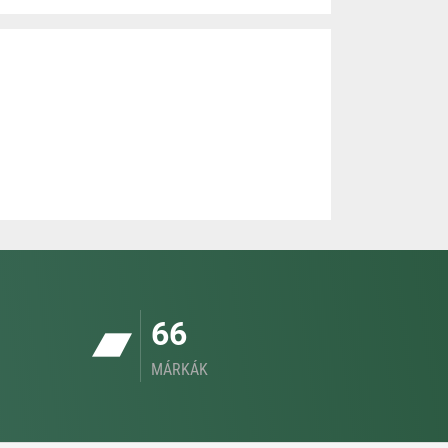
66
MÁRKÁK