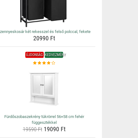
zennyeskosár két rekesszel és felső polccal, fekete
20990 Ft
ÚJDONSÁG
KEDVEZMÉNY
Fürdőszobaszekrény tükrörrel 56×58 cm fehér
függesztékkel
19090 Ft
19590 Ft