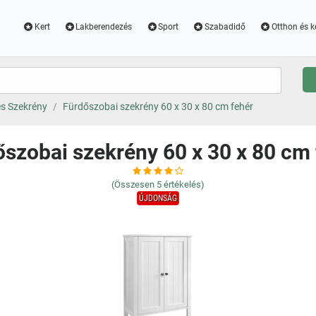
Kert
Lakberendezés
Sport
Szabadidő
Otthon és k
s Szekrény
Fürdőszobai szekrény 60 x 30 x 80 cm fehér
szobai szekrény 60 x 30 x 80 cm 
(Összesen
5
értékelés)
ÚJDONSÁG