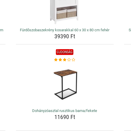
cm
Fürdőszobaszekrény kosarakkal 60 x 30 x 80 cm fehér
S
39390 Ft
ÚJDONSÁG
Dohányzóasztal rusztikus barna/fekete
11690 Ft