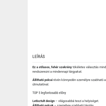
LEÍRÁS
Ez a stílusos, fehér szekrény
tökéletes választás minda
rendszerezni a mindennapi tárgyakat.
Állítható polcai
révén könnyedén személyre szabható a 
útmutatóval.
TOP 5 legfontosabb előny
Letisztult design
– világosabbá teszi a helyiséget.
Állítható polcok
– személyre szabható tárolás.