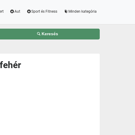
ert
Aut
Sport és Fitness
Minden kategória
Keresés
fehér