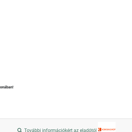
honában!
További információkért az eladótól