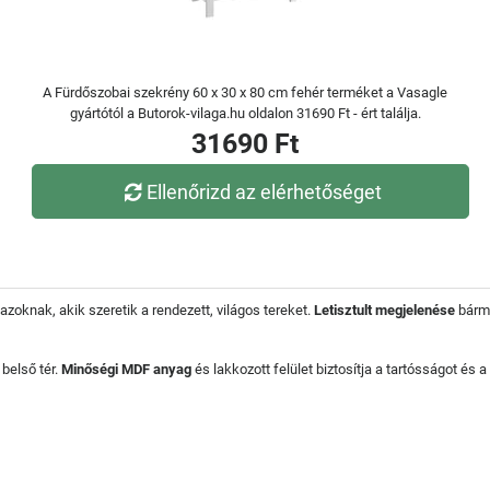
A Fürdőszobai szekrény 60 x 30 x 80 cm fehér terméket a Vasagle
gyártótól a Butorok-vilaga.hu oldalon 31690 Ft - ért találja.
31690 Ft
Ellenőrizd az elérhetőséget
zoknak, akik szeretik a rendezett, világos tereket.
Letisztult megjelenése
bárme
belső tér.
Minőségi MDF anyag
és lakkozott felület biztosítja a tartósságot és a