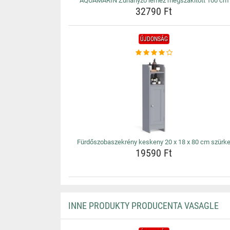
AQUAMARIN Zuhanyzó lemez megszakított 100 cm
32790 Ft
ÚJDONSÁG
Fürdőszobaszekrény keskeny 20 x 18 x 80 cm szürk
19590 Ft
INNE PRODUKTY PRODUCENTA VASAGLE