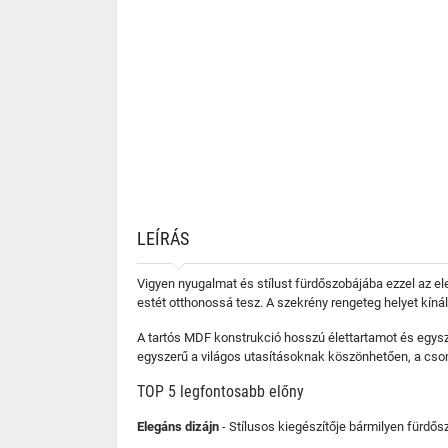
LEÍRÁS
Vigyen nyugalmat és stílust fürdőszobájába ezzel az el
estét otthonossá tesz. A szekrény rengeteg helyet kín
A tartós MDF konstrukció hosszú élettartamot és egyszerű
egyszerű a világos utasításoknak köszönhetően, a csoma
TOP 5 legfontosabb előny
Elegáns dizájn
- Stílusos kiegészítője bármilyen fürdő