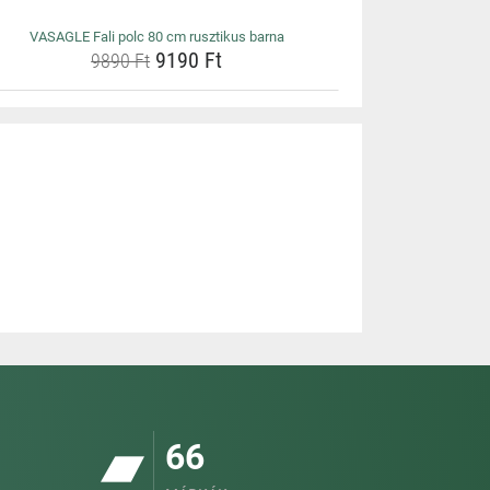
VASAGLE Fali polc 80 cm rusztikus barna
9190 Ft
9890 Ft
66