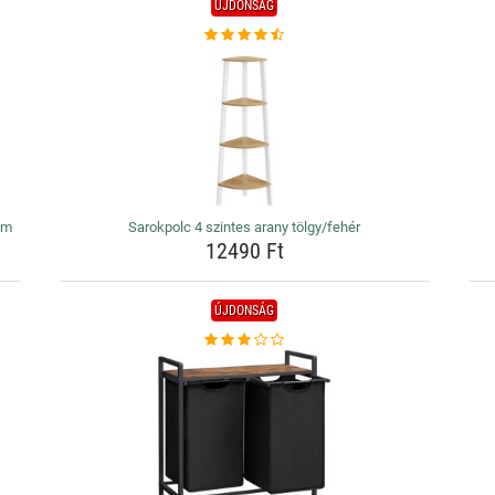
ÚJDONSÁG
cm
Sarokpolc 4 szintes arany tölgy/fehér
12490 Ft
ÚJDONSÁG