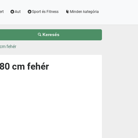
ert
Aut
Sport és Fitness
Minden kategória
Keresés
 cm fehér
 80 cm fehér