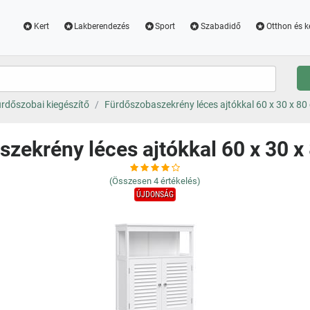
Kert
Lakberendezés
Sport
Szabadidő
Otthon és k
rdőszobai kiegészítő
Fürdőszobaszekrény léces ajtókkal 60 x 30 x 80
zekrény léces ajtókkal 60 x 30 x
(Összesen
4
értékelés)
ÚJDONSÁG