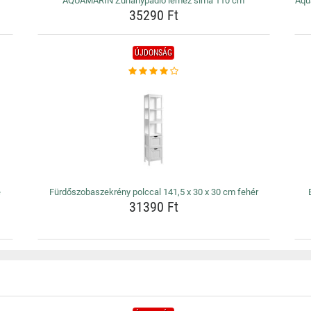
AQUAMARIN Zuhanypadló lemez sima 110 cm
Aqu
35290 Ft
ÚJDONSÁG
e
Fürdőszobaszekrény polccal 141,5 x 30 x 30 cm fehér
31390 Ft