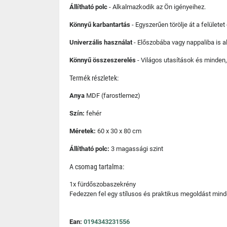
Állítható polc
- Alkalmazkodik az Ön igényeihez.
Könnyű karbantartás
- Egyszerűen törölje át a felülete
Univerzális használat
- Előszobába vagy nappaliba is a
Könnyű összeszerelés
- Világos utasítások és minden
Termék részletek:
Anya
MDF (farostlemez)
Szín:
fehér
Méretek:
60 x 30 x 80 cm
Állítható polc:
3 magassági szint
A csomag tartalma:
1x fürdőszobaszekrény
Fedezzen fel egy stílusos és praktikus megoldást mind
Ean:
0194343231556