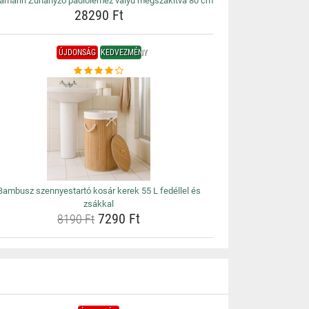
amarin Zuhanyzó padlólemez vályú megszakítva 80 cm
28290 Ft
ÚJDONSÁG
KEDVEZMÉNY
Bambusz szennyestartó kosár kerek 55 L fedéllel és
zsákkal
7290 Ft
8190 Ft