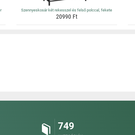
r
Szennyeskosár két rekesszel és felső polccal, fekete
20990 Ft
749