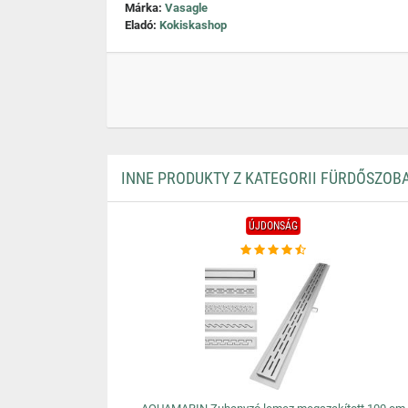
Márka:
Vasagle
Eladó:
Kokiskashop
INNE PRODUKTY Z KATEGORII FÜRDŐSZOBA
ÚJDONSÁG