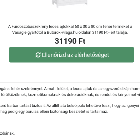
A Fürdőszobaszekrény léces ajtókkal 60 x 30 x 80 cm fehér terméket a
Vasagle gyártótól a Butorok-vilaga.hu oldalon 31190 Ft - ért találja.
31190 Ft
Ellenőrizd az elérhetőséget
egáns fehér szekrénnyel. A matt felület, a léces ajtók és az egyszerű dizájn ha
ál törölközőknek, kozmetikumoknak és dekorációknak, és rendet és kényelmet v
 karbantartást biztosít. Az állítható belső polc lehetővé teszi, hogy az igényei 
g pedig egy borulás elleni biztonsági készletet is tartalmaz.
szobának.