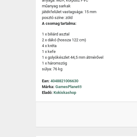
anyaga: MDF, korpusz PVC
műanyag sarkak
játékfelület vastagsága: 15 mm
posztó színe: zöld
A csomag tartalma:
1 x biliárd asztal
2 x dákó (hossza 122 cm)
4 x kréta
1 x kefe
1 x golyókészlet 44,5 mm átmérővel
1 x háromszög
súlya: 76 kg
Ean:
4048821006630
Márka:
GamesPlanet®
Eladó:
Kokiskashop