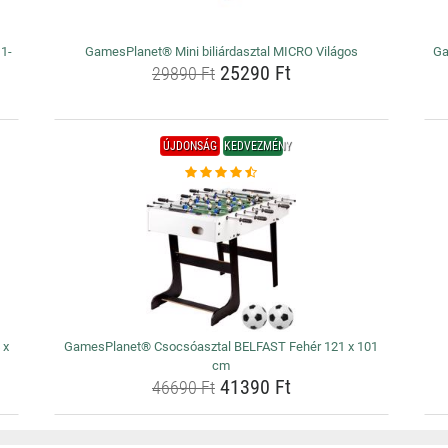
1-
GamesPlanet® Mini biliárdasztal MICRO Világos
Ga
25290 Ft
29890 Ft
ÚJDONSÁG
KEDVEZMÉNY
 x
GamesPlanet® Csocsóasztal BELFAST Fehér 121 x 101
cm
41390 Ft
46690 Ft