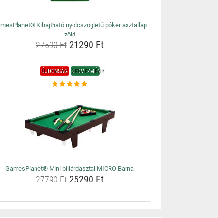
mesPlanet® Kihajtható nyolcszögletű póker asztallap
zöld
21290 Ft
27590 Ft
ÚJDONSÁG
KEDVEZMÉNY
GamesPlanet® Mini biliárdasztal MICRO Barna
25290 Ft
27790 Ft