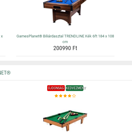
 x
GamesPlanet® Biliárdasztal TRENDLINE Kék 6ft 184 x 108
cm
200990 Ft
NET®
ÚJDONSÁG
KEDVEZMÉNY