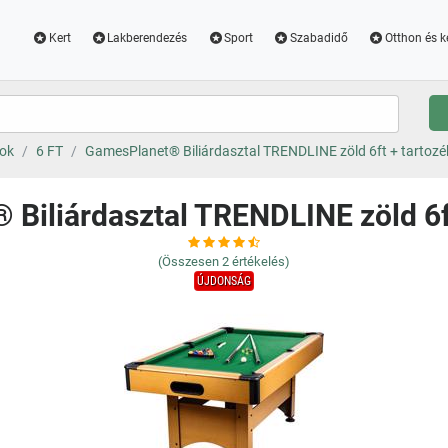
Kert
Lakberendezés
Sport
Szabadidő
Otthon és k
lok
6 FT
GamesPlanet® Biliárdasztal TRENDLINE zöld 6ft + tartozé
Biliárdasztal TRENDLINE zöld 6f
(Összesen
2
értékelés)
ÚJDONSÁG