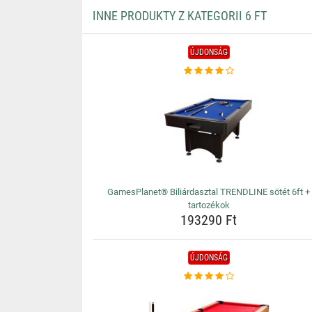
INNE PRODUKTY Z KATEGORII 6 FT
ÚJDONSÁG
GamesPlanet® Biliárdasztal TRENDLINE sötét 6ft +
tartozékok
193290 Ft
ÚJDONSÁG