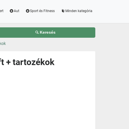
ert
Aut
Sport és Fitness
Minden kategória
Keresés
kok
t + tartozékok