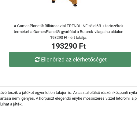
A GamesPlanet® Biliárdasztal TRENDLINE zöld 6ft + tartozékok
terméket a GamesPlanet® gyártótól a Butorok-vilaga.hu oldalon
193290 Ft - ért találja.
193290 Ft
Ellenőrizd az elérhetőséget
hetővé teszik a játékot egyenletlen talajon is. Az asztal elülső részén központi nyí
ntartása nem igényes. A korpuszt elegendő enyhe mosószeres vízzel letörölni, a p
ulhat a játék.