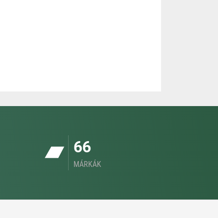
66
MÁRKÁK