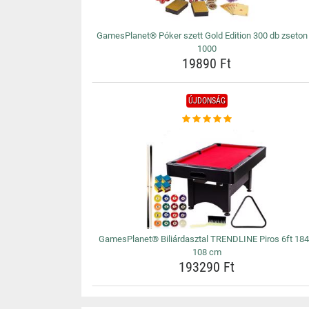
GamesPlanet® Póker szett Gold Edition 300 db zseton 
1000
19890 Ft
ÚJDONSÁG
GamesPlanet® Biliárdasztal TRENDLINE Piros 6ft 184
108 cm
193290 Ft