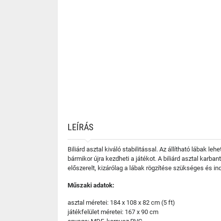
LEÍRÁS
Biliárd asztal kiváló stabilitással. Az állítható lábak le
bármikor újra kezdheti a játékot. A biliárd asztal karba
előszerelt, kizárólag a lábak rögzítése szükséges és ind
Műszaki adatok:
asztal méretei: 184 x 108 x 82 cm (5 ft)
játékfelület méretei: 167 x 90 cm