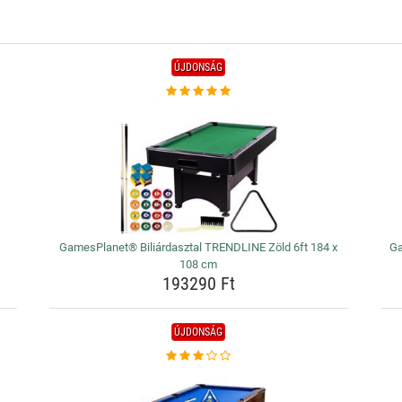
ÚJDONSÁG
GamesPlanet® Biliárdasztal TRENDLINE Zöld 6ft 184 x
Ga
108 cm
193290 Ft
ÚJDONSÁG