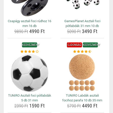
Csapágy asztali foci rúdhoz 16
GamesPlanet Asztali foci
mm 16 db
pótlabdák 31 mm 10 db
4990 Ft
3490 Ft
9890 Ft
5090 Ft
KEDVEZMÉNY
ÚJDONSÁG
KEDVEZMÉNY
TUNIRO Asztali foci pótlabdák
TUNIRO Labdák asztali
5 db 31 mm
focihoz parafa 10 db 35 mm
1590 Ft
4490 Ft
2390 Ft
5790 Ft