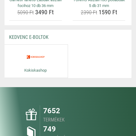
focihoz 10 db 36 mm
5 db 31 mm
3490 Ft
1590 Ft
5090 Ft
2390 Ft
KEDVENC E-BOLTOK
Kokiskashop
7652
TERMÉKEK
749