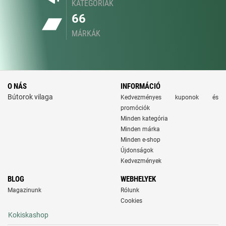
KATEGÓRIÁK
66
MÁRKÁK
O NÁS
INFORMÁCIÓ
Bútorok vilaga
Kedvezményes kuponok és
promóciók
Minden kategória
Minden márka
Minden e-shop
Újdonságok
Kedvezmények
BLOG
WEBHELYEK
Magazinunk
Rólunk
Cookies
Kokiskashop