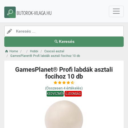
BUTOROK-VILAGA.HU
Keresés
Home
Hobbi
Csocsó asztal
GamesPlanet® Profi labdák asztali focihoz 10 db
GamesPlanet® Profi labdák asztali
focihoz 10 db
(Összesen
4
értékelés)
KEDVEZMÉNY
ÚJDONSÁG