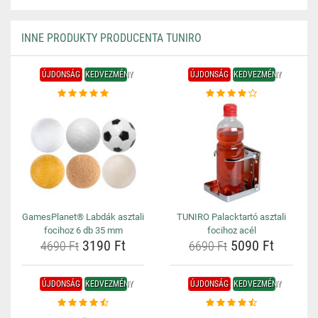
INNE PRODUKTY PRODUCENTA TUNIRO
ÚJDONSÁG
KEDVEZMÉNY
ÚJDONSÁG
KEDVEZMÉNY
GamesPlanet® Labdák asztali
TUNIRO Palacktartó asztali
focihoz 6 db 35 mm
focihoz acél
3190 Ft
5090 Ft
4690 Ft
6690 Ft
ÚJDONSÁG
KEDVEZMÉNY
ÚJDONSÁG
KEDVEZMÉNY