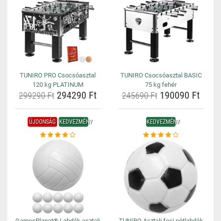
TUNIRO PRO Csocsóasztal
TUNIRO Csocsóasztal BASIC
120 kg PLATINUM
75 kg fehér
294290 Ft
190090 Ft
299290 Ft
245690 Ft
ÚJDONSÁG
KEDVEZMÉNY
KEDVEZMÉNY
GamesPlanet® Labdák asztali
TUNIRO Asztali foci pótlabdák