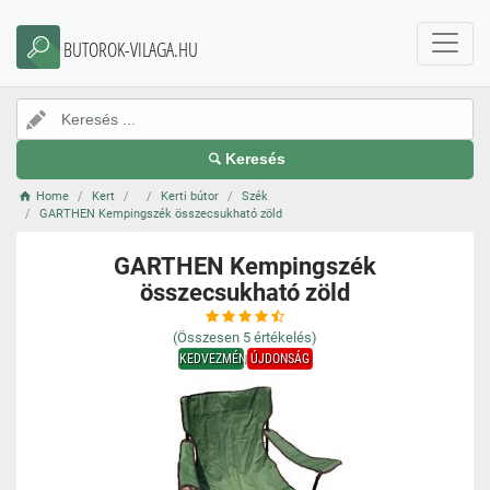
BUTOROK-VILAGA.HU
Keresés
Home
Kert
Kerti bútor
Szék
GARTHEN Kempingszék összecsukható zöld
GARTHEN Kempingszék
összecsukható zöld
(Összesen
5
értékelés)
KEDVEZMÉNY
ÚJDONSÁG