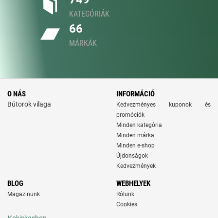
KATEGÓRIÁK
66
MÁRKÁK
O NÁS
INFORMÁCIÓ
Bútorok vilaga
Kedvezményes kuponok és
promóciók
Minden kategória
Minden márka
Minden e-shop
Újdonságok
Kedvezmények
BLOG
WEBHELYEK
Magazinunk
Rólunk
Cookies