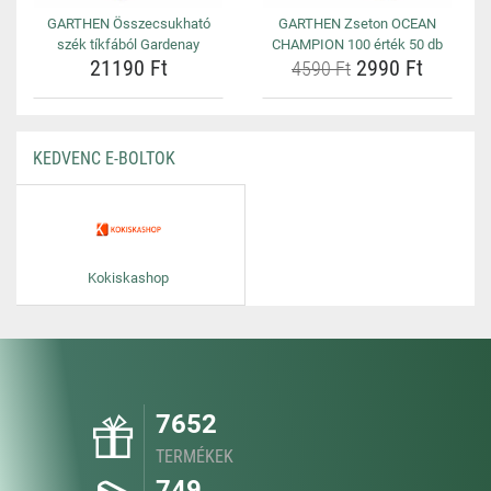
GARTHEN Összecsukható
GARTHEN Zseton OCEAN
szék tíkfából Gardenay
CHAMPION 100 érték 50 db
21190 Ft
2990 Ft
4590 Ft
KEDVENC E-BOLTOK
Kokiskashop
7652
TERMÉKEK
749