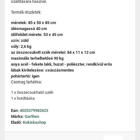
szállítására használ.
Termék részletek:
méretek: 85 x 50 x 85 cm
ülésmagassá 40 cm
ülőfelület mérete: 53 x 45 cm
szín: zöld
súly: 2,6 kg
az összecsukott szék méretei: 84 x 11 x 12 cm
maximális terhelhetősé 90 kg
anya acél - fekete lakk, huzat - poliészter, rendkívül erős
lábak kivitelezése: csúszásmentes
pohártartó: igen
Csomag tartalma:
1 x összecsukható szék
1 x hordtáska
Ean:
4025379982623
Márka:
Garthen
Eladó:
Kokiskashop