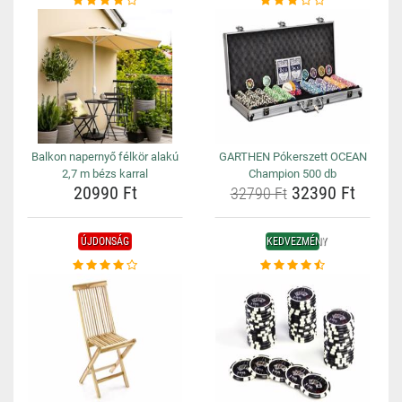
Balkon napernyő félkör alakú
GARTHEN Pókerszett OCEAN
2,7 m bézs karral
Champion 500 db
20990 Ft
32390 Ft
32790 Ft
ÚJDONSÁG
KEDVEZMÉNY