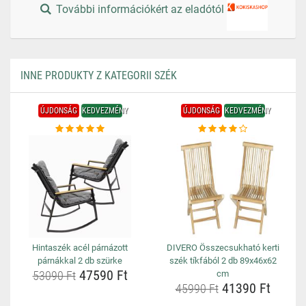
További információkért az eladótól
INNE PRODUKTY Z KATEGORII SZÉK
ÚJDONSÁG
KEDVEZMÉNY
ÚJDONSÁG
KEDVEZMÉNY
Hintaszék acél párnázott
DIVERO Összecsukható kerti
párnákkal 2 db szürke
szék tíkfából 2 db 89x46x62
47590 Ft
53090 Ft
cm
41390 Ft
45990 Ft