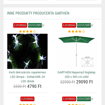
INNE PRODUKTY PRODUCENTA GARTHEN
ÚJDONSÁG
KEDVEZMÉNY
ÚJDONSÁG
KEDVEZMÉNY
Kerti dekorációs napelemes
GARTHEN Napernyő téglalap
LED lámpa - Szitakötők 24
200 x 300 cm zöld
29090 Ft
LED dióda
32990 Ft
4790 Ft
5590 Ft
ÚJDONSÁG
ÚJDONSÁG
KEDVEZMÉNY