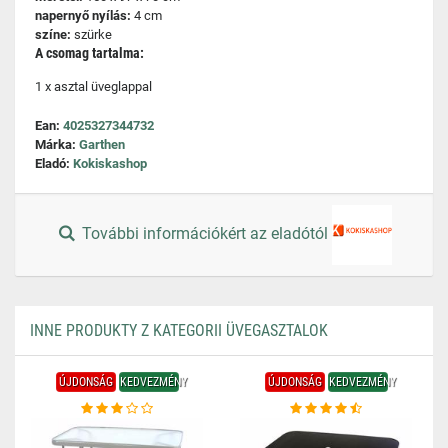
napernyő nyílás:
4 cm
színe:
szürke
A csomag tartalma:
1 x asztal üveglappal
Ean:
4025327344732
Márka:
Garthen
Eladó:
Kokiskashop
További információkért az eladótól
INNE PRODUKTY Z KATEGORII ÜVEGASZTALOK
ÚJDONSÁG
KEDVEZMÉNY
ÚJDONSÁG
KEDVEZMÉNY