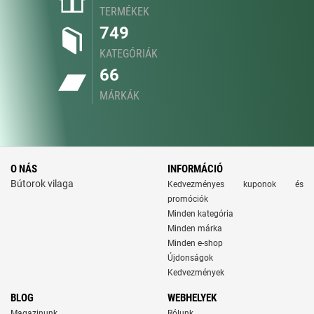
TERMÉKEK
749
KATEGÓRIÁK
66
MÁRKÁK
O NÁS
INFORMÁCIÓ
Bútorok vilaga
Kedvezményes kuponok és
promóciók
Minden kategória
Minden márka
Minden e-shop
Újdonságok
Kedvezmények
BLOG
WEBHELYEK
Magazinunk
Rólunk