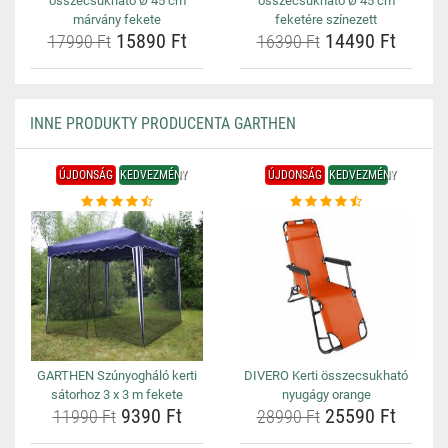
összecsukható Ø 45 cm
összecsukható Ø 45 cm
márvány fekete
feketére színezett
15890 Ft
14490 Ft
17990 Ft
16390 Ft
INNE PRODUKTY PRODUCENTA GARTHEN
ÚJDONSÁG
KEDVEZMÉNY
ÚJDONSÁG
KEDVEZMÉNY
GARTHEN Szúnyogháló kerti
DIVERO Kerti összecsukható
sátorhoz 3 x 3 m fekete
nyugágy orange
9390 Ft
25590 Ft
11990 Ft
28990 Ft