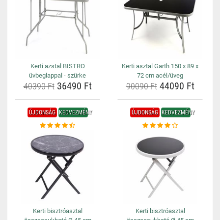
Kerti azstal BISTRO
Kerti asztal Garth 150 x 89 x
üvbeglappal - szürke
72 cm acél/üveg
36490 Ft
44090 Ft
40390 Ft
90090 Ft
ÚJDONSÁG
KEDVEZMÉNY
ÚJDONSÁG
KEDVEZMÉNY
Kerti bisztróasztal
Kerti bisztróasztal