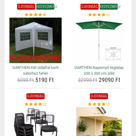
ÚJDONSÁG
KEDVEZMÉNY
ÚJDONSÁG
KEDVEZMÉNY
GARTHEN Két oldalfal kerti
GARTHEN Napernyő téglalap
sátorhoz fehér
200 x 300 cm zöld
5190 Ft
29090 Ft
6090 Ft
32990 Ft
ÚJDONSÁG
ÚJDONSÁG