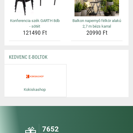
Konferencia szék GARTH 8db
Balkon napernyő félkör alakú
- sötét
2,7 m bézs karral
121490 Ft
20990 Ft
KEDVENC E-BOLTOK
Kokiskashop
7652