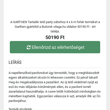
A GARTHEN Tartalék tető party sátorhoz 4 x 6 m fehér terméket a
Garthen gyártótól a Butorok-vilaga.hu oldalon 50190 Ft - ért
találja.
50190 Ft
Ellenőrizd az elérhetőséget
LEÍRÁS
A napellenzőket/pavilonokat úgy tervezték, hogy a meghibásodott
egyes alkatrészeket olcsón ki lehessen cserélni. Ez pénzt takarít
meg és megakadályozza a pazarlást. Az új tető védelmet nyújt az
eső és más időjárási körülmények ellen, és a pavilont ismét
zavartalanul használhatja. A csere tetők különböző minőségben és
méretben kaphatók. Egyszerűen válassza ki azt, amelyik illik az Ön
pavilonjához.
Termék részletek: