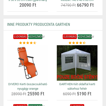
20090 Ft
66790 Ft
74790 Ft
INNE PRODUKTY PRODUCENTA GARTHEN
ÚJDONSÁG
KEDVEZMÉNY
ÚJDONSÁG
KEDVEZMÉNY
DIVERO Kerti összecsukható
GARTHEN Két oldalfal kerti
nyugágy orange
sátorhoz fehér
25590 Ft
5190 Ft
28990 Ft
6090 Ft