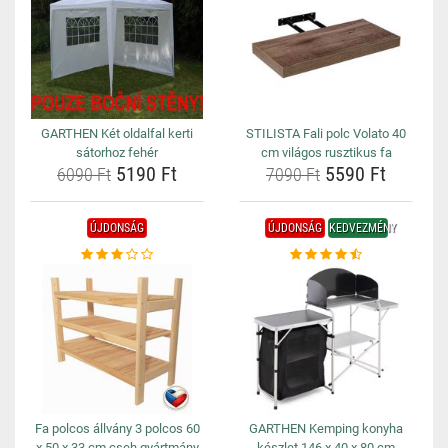
GARTHEN Két oldalfal kerti
STILISTA Fali polc Volato 40
sátorhoz fehér
cm világos rusztikus fa
5190 Ft
5590 Ft
6090 Ft
7090 Ft
ÚJDONSÁG
ÚJDONSÁG
KEDVEZMÉNY
Fa polcos állvány 3 polcos 60
GARTHEN Kemping konyha
x 50 x 33 cm cseh gyártmány
készlet 146 x 40 x 80 cm