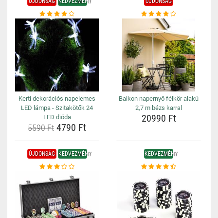
ÚJDONSÁG
KEDVEZMÉNY
ÚJDONSÁG
Kerti dekorációs napelemes
Balkon napernyő félkör alakú
LED lámpa - Szitakötők 24
2,7 m bézs karral
20990 Ft
LED dióda
4790 Ft
5590 Ft
ÚJDONSÁG
KEDVEZMÉNY
KEDVEZMÉNY