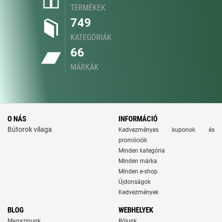
TERMÉKEK
749
KATEGÓRIÁK
66
MÁRKÁK
O NÁS
INFORMÁCIÓ
Bútorok vilaga
Kedvezményes kuponok és
promóciók
Minden kategória
Minden márka
Minden e-shop
Újdonságok
Kedvezmények
BLOG
WEBHELYEK
Magazinunk
Rólunk