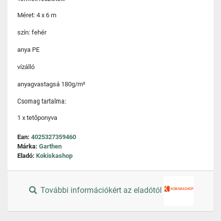
Méret: 4 x 6 m
szín: fehér
anya PE
vízálló
anyagvastagsá 180g/m²
Csomag tartalma:
1 x tetőponyva
Ean:
4025327359460
Márka:
Garthen
Eladó:
Kokiskashop
További információkért az eladótól