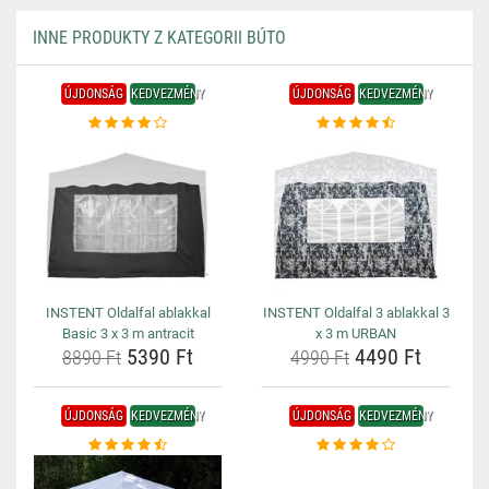
INNE PRODUKTY Z KATEGORII BÚTO
ÚJDONSÁG
KEDVEZMÉNY
ÚJDONSÁG
KEDVEZMÉNY
INSTENT Oldalfal ablakkal
INSTENT Oldalfal 3 ablakkal 3
Basic 3 x 3 m antracit
x 3 m URBAN
5390 Ft
4490 Ft
8890 Ft
4990 Ft
ÚJDONSÁG
KEDVEZMÉNY
ÚJDONSÁG
KEDVEZMÉNY