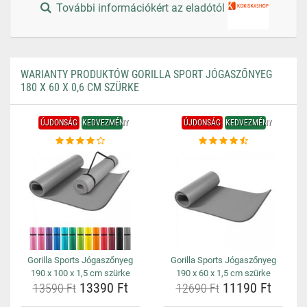
További információkért az eladótól
WARIANTY PRODUKTÓW GORILLA SPORT JÓGASZŐNYEG
180 X 60 X 0,6 CM SZÜRKE
ÚJDONSÁG
KEDVEZMÉNY
ÚJDONSÁG
KEDVEZMÉNY
Gorilla Sports Jógaszőnyeg
Gorilla Sports Jógaszőnyeg
190 x 100 x 1,5 cm szürke
190 x 60 x 1,5 cm szürke
13390 Ft
11190 Ft
13590 Ft
12690 Ft