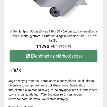
A Gorilla Sport Jógaszőnyeg 180 x 60 x 0,6 cm szürke terméket a
Gorilla Sports gyártótól a Butorok-vilaga.hu oldalon 11290 Ft - ért
találja.
11290 Ft
11790 Ft
Ellenőrizd az elérhetőséget
LEÍRÁS
Jóga szőnyeg tornához, aerobichoz is használható, de alkalmas
különféle torna típusokhoz is : pilátesz, torna. De jógához
kifejezetten alkalmas szőnyeg. Puha anyagból készült, amely nem
szívja fel az izzadságot. Tárolása egyszerű, könnyedén
összehajtható. Barázdákkal ellátott szőnyeg.