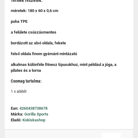
Termék részletek:
méretek: 180 x 60 x 0,6 cm
puha TPE
a felülete csúszásmentes
bordázott az alsó oldala, fekete
felső oldala finom gyémánt mintázatú
alkalmas különféle fitnesz típusokhoz, mint például a jóga, a
pilates és a torna
Csomag tartalma:
1 x alátét
Ean:
4260438738678
Márka:
Gorilla Sports
Eladó:
Kokiskashop