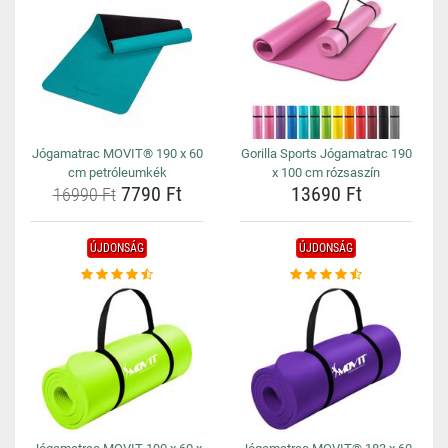
Jógamatrac MOVIT® 190 x 60
Gorilla Sports Jógamatrac 190
cm petróleumkék
x 100 cm rózsaszín
7790 Ft
13690 Ft
16990 Ft
ÚJDONSÁG
ÚJDONSÁG