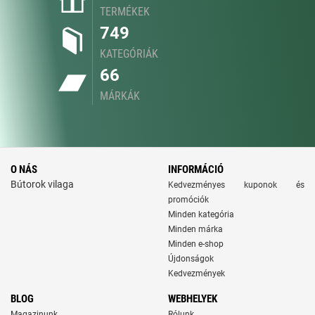
TERMÉKEK
749
KATEGÓRIÁK
66
MÁRKÁK
O NÁS
INFORMÁCIÓ
Bútorok vilaga
Kedvezményes kuponok és
promóciók
Minden kategória
Minden márka
Minden e-shop
Újdonságok
Kedvezmények
BLOG
WEBHELYEK
Magazinunk
Rólunk