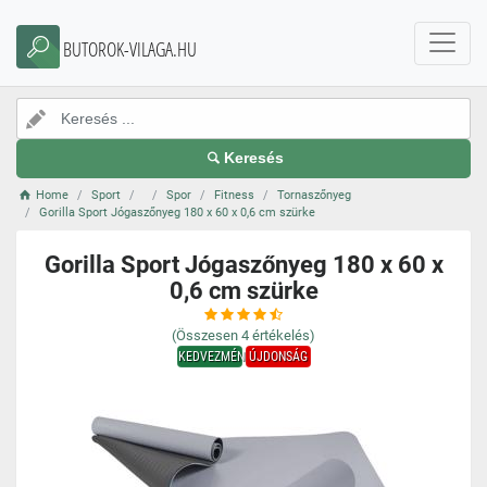
BUTOROK-VILAGA.HU
Keresés
Home
Sport
Spor
Fitness
Tornaszőnyeg
Gorilla Sport Jógaszőnyeg 180 x 60 x 0,6 cm szürke
Gorilla Sport Jógaszőnyeg 180 x 60 x
0,6 cm szürke
(Összesen
4
értékelés)
KEDVEZMÉNY
ÚJDONSÁG