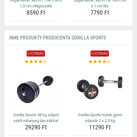
Jógamatrac MOVIT 190 x 60 x
Jógamatrac MOVIT® 183 x 60
1,5 cm világoszöld
x 1 cm lila
8590 Ft
7790 Ft
INNE PRODUKTY PRODUCENTA GORILLA SPORTS
ÚJDONSÁG
ÚJDONSÁG
Gorilla Sports 38 kg súlyzó
Gorilla Sports Kerek gumi
szett műanyag tárcsákkal
súlyzók 2 x 2,5 kg
29290 Ft
11290 Ft