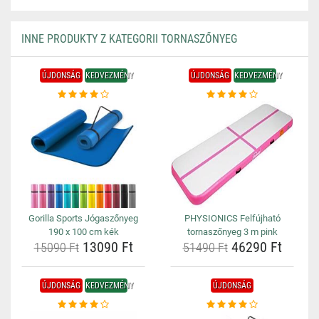
INNE PRODUKTY Z KATEGORII TORNASZŐNYEG
ÚJDONSÁG
KEDVEZMÉNY
ÚJDONSÁG
KEDVEZMÉNY
Gorilla Sports Jógaszőnyeg
PHYSIONICS Felfújható
190 x 100 cm kék
tornaszőnyeg 3 m pink
13090 Ft
46290 Ft
15090 Ft
51490 Ft
ÚJDONSÁG
KEDVEZMÉNY
ÚJDONSÁG