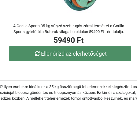
A Gorilla Sports 35 kg súlyzó szett rugós zárral terméket a Gorilla
Sports gyártótól a Butorok-vilaga.hu oldalon 59490 Ft - ért találja.
59490 Ft
Ellenőrizd az elérhetőséget
zt? Ilyen esetekre ideális ez a 35 kg össztömegű teherlemezekkel kiegészített c
pozícióját bicepsz göndörítés és tricepsznyomás közben. Ez kíméli a szalagokat
ak edzés közben. A mellékelt teherlemezek tömör öntöttvasból készülnek, és mark