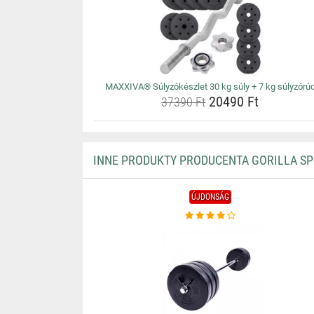
MAXXIVA® Súlyzókészlet 30 kg súly + 7 kg súlyzórú
20490 Ft
37390 Ft
INNE PRODUKTY PRODUCENTA GORILLA S
ÚJDONSÁG