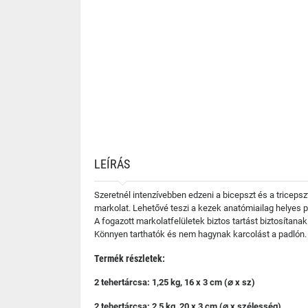
LEÍRÁS
Szeretnél intenzívebben edzeni a bicepszt és a triceps
markolat. Lehetővé teszi a kezek anatómiailag helyes 
A fogazott markolatfelületek biztos tartást biztosítan
Könnyen tarthatók és nem hagynak karcolást a padlón.
Termék részletek:
2 tehertárcsa: 1,25 kg, 16 x 3 cm (⌀ x sz)
2 tehertárcsa: 2,5 kg, 20 x 3 cm (⌀ x szélesség)