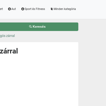
ert
Aut
Sport és Fitness
Minden kategória
Keresés
ugós zárral
zárral