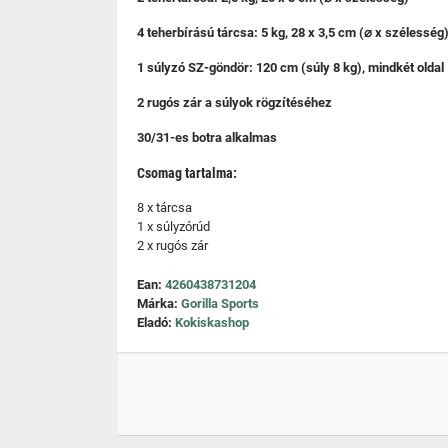
4 teherbírású tárcsa: 5 kg, 28 x 3,5 cm (⌀ x szélesség
1 súlyzó SZ-göndör: 120 cm (súly 8 kg), mindkét oldal 
2 rugós zár a súlyok rögzítéséhez
30/31-es botra alkalmas
Csomag tartalma:
8 x tárcsa
1 x súlyzórúd
2 x rugós zár
Ean:
4260438731204
Márka:
Gorilla Sports
Eladó:
Kokiskashop