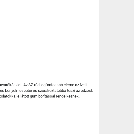
savarókészlet. Az SZ rúd legfontosabb eleme az ívelt
, és kényelmesebbé és szórakoztatóbbá teszi az edzést.
olatokkal ellátott gumiborítással rendelkeznek.