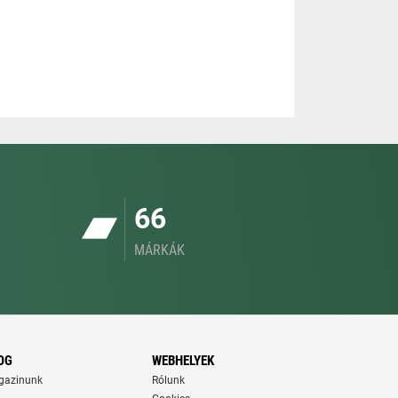
66
MÁRKÁK
OG
WEBHELYEK
gazinunk
Rólunk