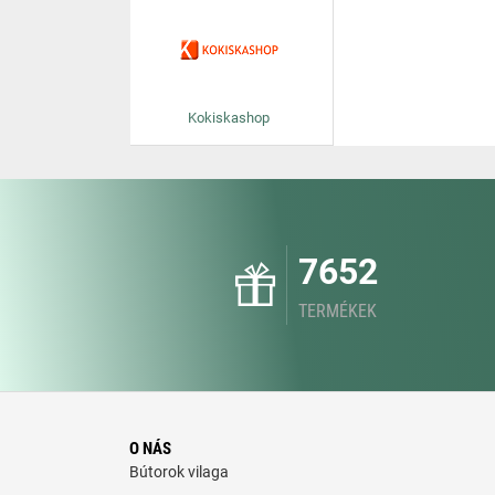
Kokiskashop
7652
TERMÉKEK
O NÁS
Bútorok vilaga