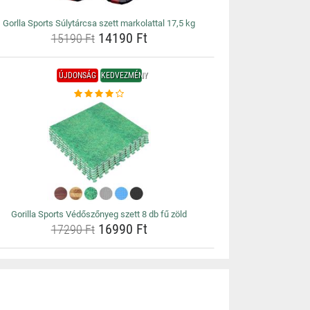
Gorlla Sports Súlytárcsa szett markolattal 17,5 kg
14190 Ft
15190 Ft
ÚJDONSÁG
KEDVEZMÉNY
Gorilla Sports Védőszőnyeg szett 8 db fű zöld
16990 Ft
17290 Ft