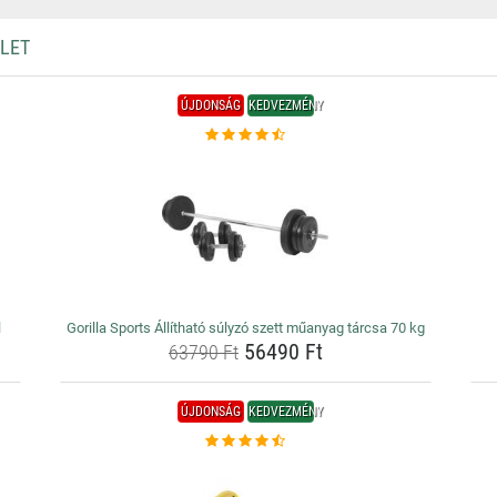
ZLET
ÚJDONSÁG
KEDVEZMÉNY
l
Gorilla Sports Állítható súlyzó szett műanyag tárcsa 70 kg
56490 Ft
63790 Ft
ÚJDONSÁG
KEDVEZMÉNY