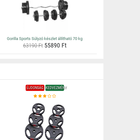
Gorilla Sports Súlyzó készlet állítható 70 kg
55890 Ft
63190 Ft
ÚJDONSÁG
KEDVEZMÉNY