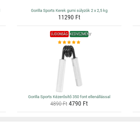
l
Gorilla Sports Kerek gumi súlyzók 2 x 2,5 kg
11290 Ft
ÚJDONSÁG
KEDVEZMÉNY
Gorilla Sports Kézerősítő 350 font ellenállással
4790 Ft
4890 Ft