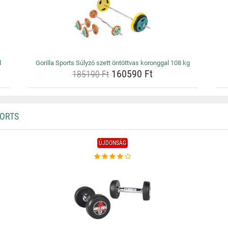
d
Gorilla Sports Súlyzó szett öntöttvas koronggal 108 kg
160590 Ft
185190 Ft
PORTS
ÚJDONSÁG