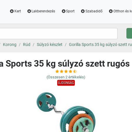
Kert
Lakberendezés
Sport
Szabadidő
Otthon és k
Korong
Rúd
Súlyzó készlet
Gorilla Sports 35 kg súlyzó szett r
la Sports 35 kg súlyzó szett rugós 
(Összesen
2
értékelés)
ÚJDONSÁG