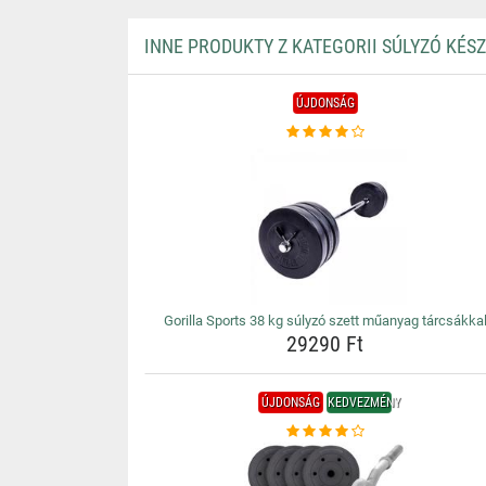
INNE PRODUKTY Z KATEGORII SÚLYZÓ KÉS
ÚJDONSÁG
Gorilla Sports 38 kg súlyzó szett műanyag tárcsákka
29290 Ft
ÚJDONSÁG
KEDVEZMÉNY