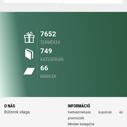
7652
TERMÉKEK
749
KATEGÓRIÁK
66
MÁRKÁK
O NÁS
INFORMÁCIÓ
Bútorok vilaga
Kedvezményes kuponok és
promóciók
Minden kategória