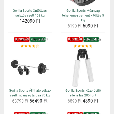
Gorilla Sports Öntöttvas
Gorilla Sports Műanyag
súlyzós szett 108 kg
teherlemez cement kitöltés 5
142090 Ft
kg
6090 Ft
6190 Ft
ÚJDONSÁG
KEDVEZMÉNY
ÚJDONSÁG
KEDVEZMÉNY
Gorilla Sports Állítható súlyzó
Gorilla Sports Kézerősítő
szett műanyag tárcsa 70 kg
ellenállás 200 font
56490 Ft
4890 Ft
63790 Ft
6890 Ft