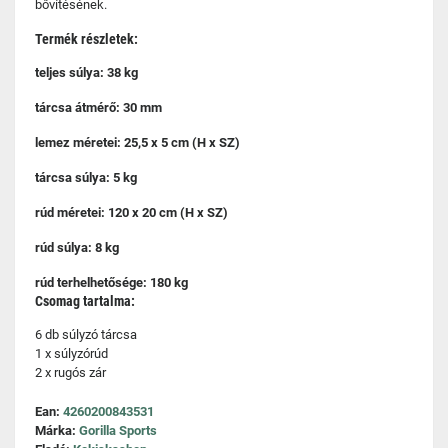
bővítésének.
Termék részletek:
teljes súlya: 38 kg
tárcsa átmérő: 30 mm
lemez méretei: 25,5 x 5 cm (H x SZ)
tárcsa súlya: 5 kg
rúd méretei: 120 x 20 cm (H x SZ)
rúd súlya: 8 kg
rúd terhelhetősége: 180 kg
Csomag tartalma:
6 db súlyzó tárcsa
1 x súlyzórúd
2 x rugós zár
Ean:
4260200843531
Márka:
Gorilla Sports