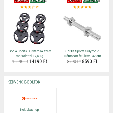
ÚJDONSÁG
KEDVEZMÉNY
ÚJDONSÁG
KEDVEZMÉNY
Gorlla Sports Súlytárcsa szett
Gorilla Sports Súlyzórúd
markolattal 17,5 kg
krómozott felülettel 42 cm
14190 Ft
8590 Ft
15190 Ft
8790 Ft
KEDVENC E-BOLTOK
Kokiskashop