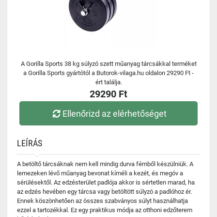
A Gorilla Sports 38 kg súlyzó szett műanyag tárcsákkal terméket
a Gorilla Sports gyártótól a Butorok-vilaga.hu oldalon 29290 Ft -
ért találja.
29290 Ft
Ellenőrizd az elérhetőséget
LEÍRÁS
A betöltő tárcsáknak nem kell mindig durva fémből készülniük. A
lemezeken lévő műanyag bevonat kíméli a kezét, és megóv a
sérülésektől. Az edzésterület padlója akkor is sértetlen marad, ha
az edzés hevében egy tárcsa vagy betöltött súlyzó a padlóhoz ér.
Ennek köszönhetően az összes szabványos súlyt használhatja
ezzel a tartozékkal. Ez egy praktikus módja az otthoni edzőterem