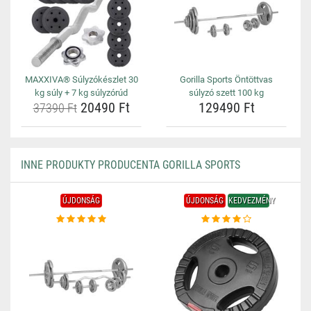
MAXXIVA® Súlyzókészlet 30
Gorilla Sports Öntöttvas
kg súly + 7 kg súlyzórúd
súlyzó szett 100 kg
20490 Ft
129490 Ft
37390 Ft
INNE PRODUKTY PRODUCENTA GORILLA SPORTS
ÚJDONSÁG
ÚJDONSÁG
KEDVEZMÉNY