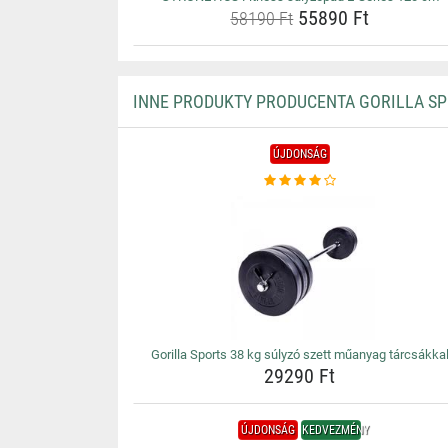
55890 Ft
58190 Ft
INNE PRODUKTY PRODUCENTA GORILLA S
ÚJDONSÁG
Gorilla Sports 38 kg súlyzó szett műanyag tárcsákka
29290 Ft
ÚJDONSÁG
KEDVEZMÉNY