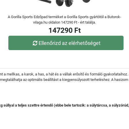
A Gorilla Sports Edzőpad terméket a Gorilla Sports gyártótól a Butorok-
vilaga.hu oldalon 147290 Ft - ért találja.
147290 Ft
Ellenőrizd az elérhetőséget
t a mellkas, a karok, a has, a hát és a vállak erősítő és formáló gyakorlataiho
ül megtalálhatja az optimális beállítást a kiegyensúlyozott terheléshez. A hasizom
lyal a teljes szettre értendő (ebbe bele tartozik: a súlytárcsa, a súlyzórúd, a