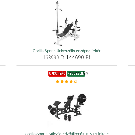
Gorilla Sports Univerzális edzőpad fehér
144690 Ft
168990 Ft
ÚJDONSÁG
KEDVEZMÉNY
Gorilla Sports Súlyzós edzőállomás 105 kg fekete