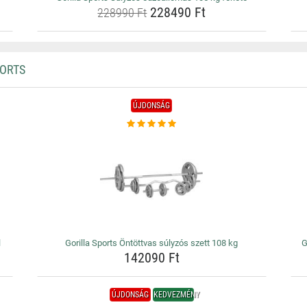
228490 Ft
228990 Ft
PORTS
ÚJDONSÁG
l
Gorilla Sports Öntöttvas súlyzós szett 108 kg
G
142090 Ft
ÚJDONSÁG
KEDVEZMÉNY