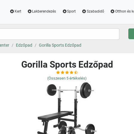
Kert
Lakberendezés
Sport
Szabadidő
Otthon és k
enter
Edzőpad
Gorilla Sports Edzőpad
Gorilla Sports Edzőpad
(Összesen
5
értékelés)