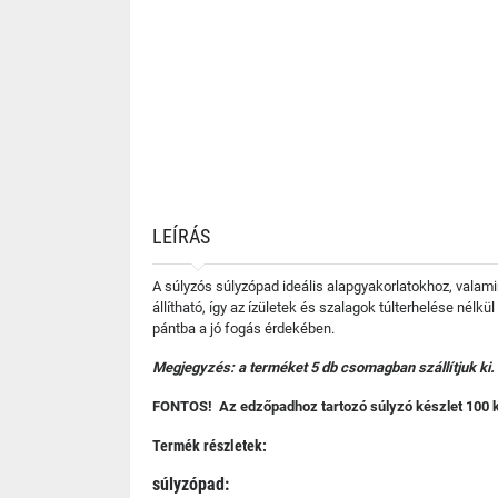
LEÍRÁS
A súlyzós súlyzópad ideális alapgyakorlatokhoz, valamin
állítható, így az ízületek és szalagok túlterhelése nélk
pántba a jó fogás érdekében.
Megjegyzés: a terméket 5 db csomagban szállítjuk ki.
FONTOS! Az edzőpadhoz tartozó súlyzó készlet 100 kg súl
Termék részletek:
súlyzópad: