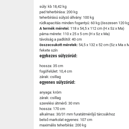
súly: kb 18,42 kg
pad teherbírása: 200 kg
teherbírású súlyzó állvány: 100 kg
rúdkapacitás minden fogantyú: 60 kg (összesen 120 k
A termék méretei:
118 x 54,5 x 112 cm (H x Sz x Ma)
párna mérete: 110 x 25 x 5 cm (H x Sz x Ma)
távolság a padlótól: 40 cm
összecsukott méretek:
54,5 x 132 x 52 cm (Sz x Ma x 
fekete szín
egykezes súlyzórúd:
hossza: 35 cm
fogófelület: 10,4 cm
zárak: csillag
egyenes súlyzórúd:
anyaga: króm
zárak: csillag
szerelési átmérő: 30 mm
hossza: 170 cm
alkalmas: 30/31 mm furatátmérőjű tárcsákhoz
belső markolat egyenes: 107 cm
maximális teherbírás: 200 kg