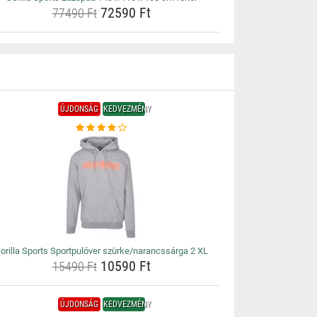
72590 Ft
77490 Ft
ÚJDONSÁG
KEDVEZMÉNY
orilla Sports Sportpulóver szürke/narancssárga 2 XL
10590 Ft
15490 Ft
ÚJDONSÁG
KEDVEZMÉNY