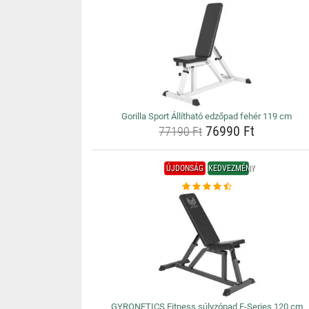
Gorilla Sport Állítható edzőpad fehér 119 cm
76990 Ft
77190 Ft
ÚJDONSÁG
KEDVEZMÉNY
GYRONETICS Fitness súlyzópad E-Series 120 cm