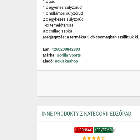
1 x pad
1 x egyenes súlyzórúd
1 x hullámos súlyzórúd
2 x egykezes súlyzórúd
14x terhelőtárcsa
8 x csillag sapka
Megjegyzés: a terméket 5 db csomagban szállítjuk ki.
Ean:
4260200842893
Márka:
Gorilla Sports
Eladó:
Kokiskashop
INNE PRODUKTY Z KATEGORII EDZŐPAD
ÚJDONSÁG
KEDVEZMÉNY