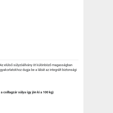
z. Az elülső súlyzóállvány öt különböző magasságban
 gyakorlatokhoz dugja be a lábát az integrált biztonsági
 csillagzár súlya így jön ki a 100 kg)