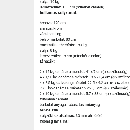
súlya: 10 kg
lemezterület: 31,1 cm (mindkét oldalon)
hullámos súlyzórúd:
hossza: 120 cm
anyaga: króm
zárak: csillag
belső markolat: 80 cm
maximális teherbírás: 180 kg
súlya: 8 kg
lemezterület: 18 cm (mindkét oldalon)
tárcsák
:
2 x 15 kg-os tárcsa méretei: 41 x 7 cm (⌀ x szélesség)
4 x 1,25 kg-os tárcsa méretei: 18,5 x 3,4 cm (⌀ x széles
4 x 2,5 kg-os korong méretei: 22,5 x 4,2 cm (⌀ x széles
2 x 5 kg-os tárcsa méretei: 5 x 25,5 cm (⌀ x szélesség)
2 x 10 kg-os tárcsa méretei: 5,7 x 33 cm (⌀ x szélesség
töltőanya cement
burkolat anyaga: robusztus műanyag
fekete szín
súlyzókhoz alkalmas: 30 mm átmérőjű
Csomag tartalma: