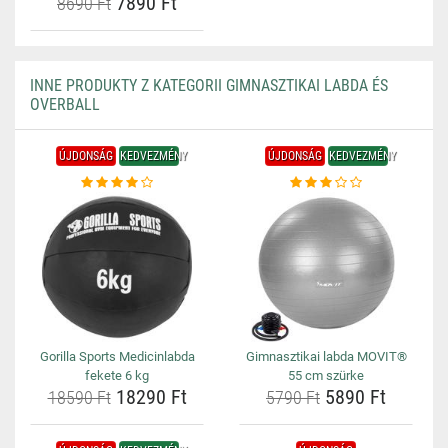
7890 Ft
8690 Ft
INNE PRODUKTY Z KATEGORII GIMNASZTIKAI LABDA ÉS
OVERBALL
ÚJDONSÁG
KEDVEZMÉNY
ÚJDONSÁG
KEDVEZMÉNY
Gorilla Sports Medicinlabda
Gimnasztikai labda MOVIT®
fekete 6 kg
55 cm szürke
18290 Ft
5890 Ft
18590 Ft
5790 Ft