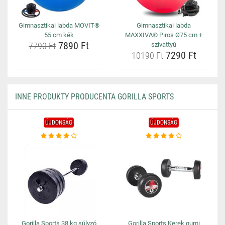
Gimnasztikai labda MOVIT®
Gimnasztikai labda
55 cm kék
MAXXIVA® Piros Ø75 cm +
7890 Ft
7790 Ft
szivattyú
7290 Ft
10190 Ft
INNE PRODUKTY PRODUCENTA GORILLA SPORTS
ÚJDONSÁG
ÚJDONSÁG
Gorilla Sports 38 kg súlyzó
Gorilla Sports Kerek gumi