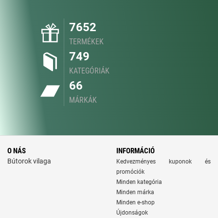
7652
TERMÉKEK
749
KATEGÓRIÁK
66
MÁRKÁK
O NÁS
INFORMÁCIÓ
Bútorok vilaga
Kedvezményes kuponok és
promóciók
Minden kategória
Minden márka
Minden e-shop
Újdonságok