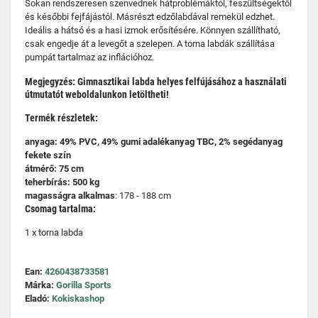
Sokan rendszeresen szenvednek hátproblémáktól, feszültségektől
és későbbi fejfájástól. Másrészt edzőlabdával remekül edzhet.
Ideális a hátsó és a hasi izmok erősítésére. Könnyen szállítható,
csak engedje át a levegőt a szelepen. A torna labdák szállítása
pumpát tartalmaz az inflációhoz.
Megjegyzés: Gimnasztikai labda helyes felfújásához a használati
útmutatót weboldalunkon letöltheti!
Termék részletek:
anyaga: 49% PVC, 49% gumi adalékanyag TBC, 2% segédanyag
fekete szín
átmérő: 75 cm
teherbírás: 500 kg
magasságra alkalmas
: 178 - 188 cm
Csomag tartalma:
1 x torna labda
Ean:
4260438733581
Márka:
Gorilla Sports
Eladó:
Kokiskashop