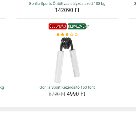
l
Gorilla Sports Öntöttvas súlyzós szett 108 kg
G
142090 Ft
ÚJDONSÁG
KEDVEZMÉNY
 kg
Gorilla Sport Kézerősítő 150 font
4990 Ft
6790 Ft