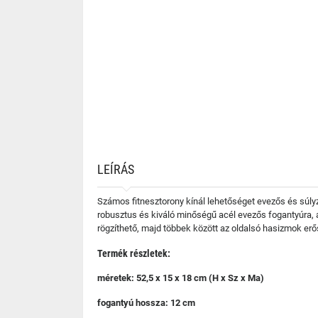
LEÍRÁS
Számos fitnesztorony kínál lehetőséget evezős és súly
robusztus és kiváló minőségű acél evezős fogantyúra, 
rögzíthető, majd többek között az oldalsó hasizmok erő
Termék részletek:
méretek: 52,5 x 15 x 18 cm (H x Sz x Ma)
fogantyú hossza: 12 cm