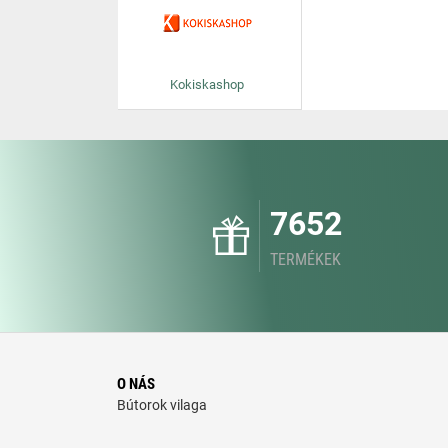
Kokiskashop
7652
TERMÉKEK
O NÁS
Bútorok vilaga