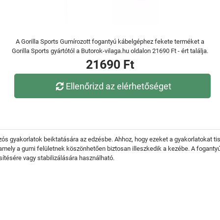
A Gorilla Sports Gumírozott fogantyú kábelgéphez fekete terméket a
Gorilla Sports gyártótól a Butorok-vilaga.hu oldalon 21690 Ft - ért találja.
21690 Ft
Ellenőrizd az elérhetőséget
zós gyakorlatok beiktatására az edzésbe. Ahhoz, hogy ezeket a gyakorlatokat ti
amely a gumi felületnek köszönhetően biztosan illeszkedik a kezébe. A fogant
sítésére vagy stabilizálására használható.