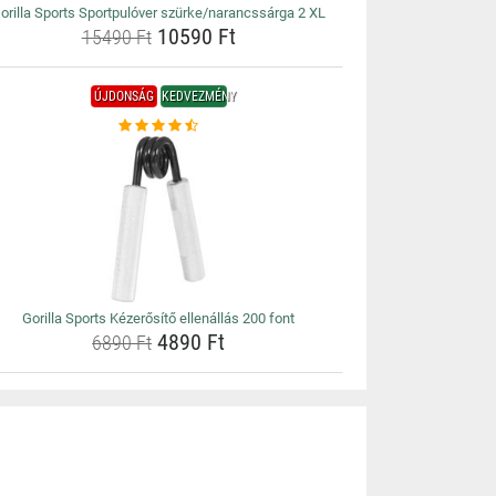
orilla Sports Sportpulóver szürke/narancssárga 2 XL
10590 Ft
15490 Ft
ÚJDONSÁG
KEDVEZMÉNY
Gorilla Sports Kézerősítő ellenállás 200 font
4890 Ft
6890 Ft