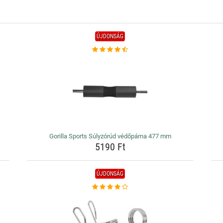
ÚJDONSÁG
Gorilla Sports Súlyzórúd védőpárna 477 mm
5190 Ft
ÚJDONSÁG