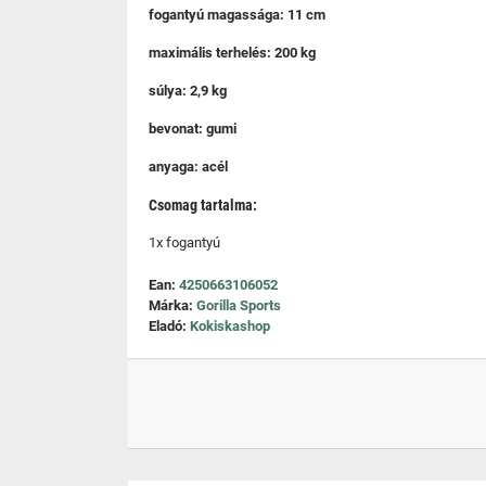
fogantyú magassága: 11 cm
maximális terhelés: 200 kg
súlya: 2,9 kg
bevonat: gumi
anyaga: acél
Csomag tartalma:
1x fogantyú
Ean:
4250663106052
Márka:
Gorilla Sports
Eladó:
Kokiskashop