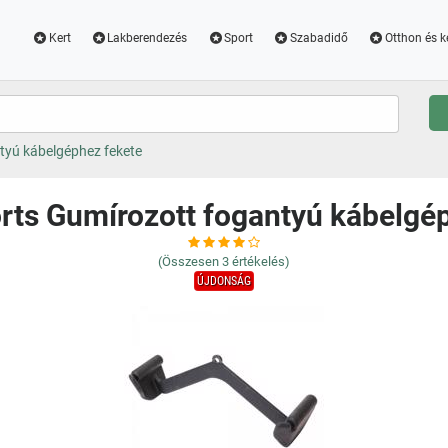
Kert
Lakberendezés
Sport
Szabadidő
Otthon és k
ntyú kábelgéphez fekete
orts Gumírozott fogantyú kábelgé
(Összesen
3
értékelés)
ÚJDONSÁG