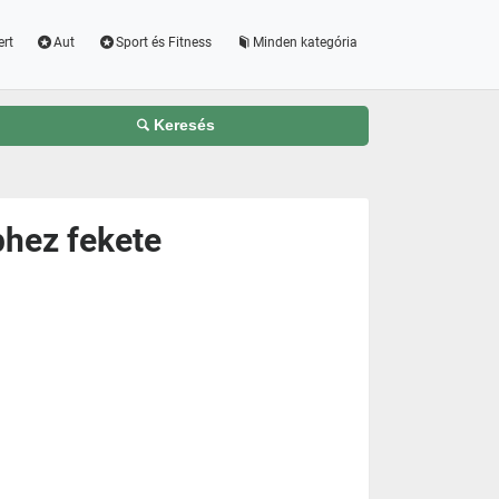
ert
Aut
Sport és Fitness
Minden kategória
Keresés
phez fekete