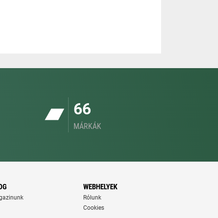
66
MÁRKÁK
OG
WEBHELYEK
gazinunk
Rólunk
Cookies