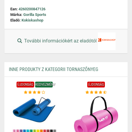
Ean:
4260200847126
Márka:
Gorilla Sports
Eladó:
Kokiskashop
További információkért az eladótól
INNE PRODUKTY Z KATEGORII TORNASZŐNYEG
ÚJDONSÁG
KEDVEZMÉNY
ÚJDONSÁG