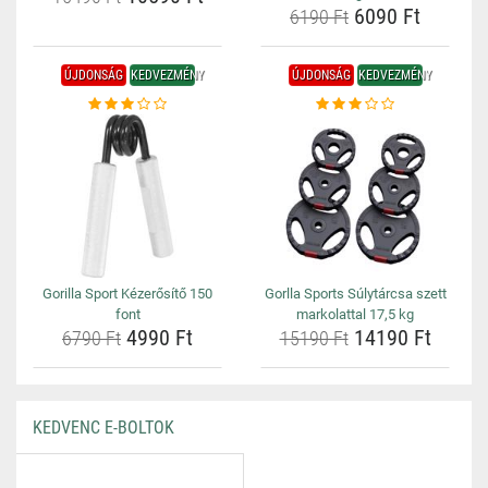
6090 Ft
6190 Ft
ÚJDONSÁG
KEDVEZMÉNY
ÚJDONSÁG
KEDVEZMÉNY
Gorilla Sport Kézerősítő 150
Gorlla Sports Súlytárcsa szett
font
markolattal 17,5 kg
4990 Ft
14190 Ft
6790 Ft
15190 Ft
KEDVENC E-BOLTOK