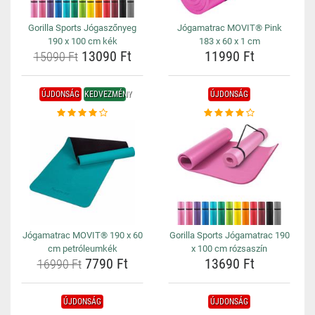
Gorilla Sports Jógaszőnyeg
Jógamatrac MOVIT® Pink
190 x 100 cm kék
183 x 60 x 1 cm
13090 Ft
11990 Ft
15090 Ft
ÚJDONSÁG
KEDVEZMÉNY
ÚJDONSÁG
Jógamatrac MOVIT® 190 x 60
Gorilla Sports Jógamatrac 190
cm petróleumkék
x 100 cm rózsaszín
7790 Ft
13690 Ft
16990 Ft
ÚJDONSÁG
ÚJDONSÁG