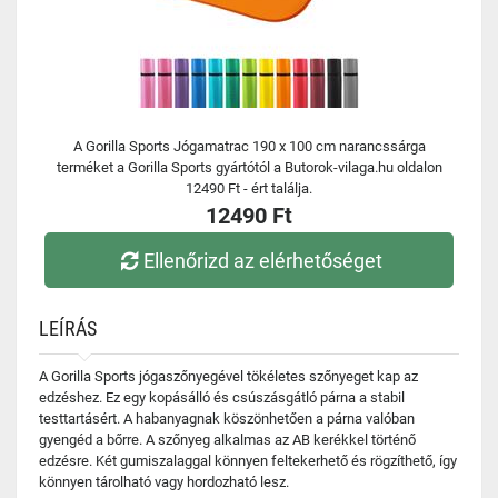
A Gorilla Sports Jógamatrac 190 x 100 cm narancssárga
terméket a Gorilla Sports gyártótól a Butorok-vilaga.hu oldalon
12490 Ft - ért találja.
12490 Ft
Ellenőrizd az elérhetőséget
LEÍRÁS
A Gorilla Sports jógaszőnyegével tökéletes szőnyeget kap az
edzéshez. Ez egy kopásálló és csúszásgátló párna a stabil
testtartásért. A habanyagnak köszönhetően a párna valóban
gyengéd a bőrre. A szőnyeg alkalmas az AB kerékkel történő
edzésre. Két gumiszalaggal könnyen feltekerhető és rögzíthető, így
könnyen tárolható vagy hordozható lesz.