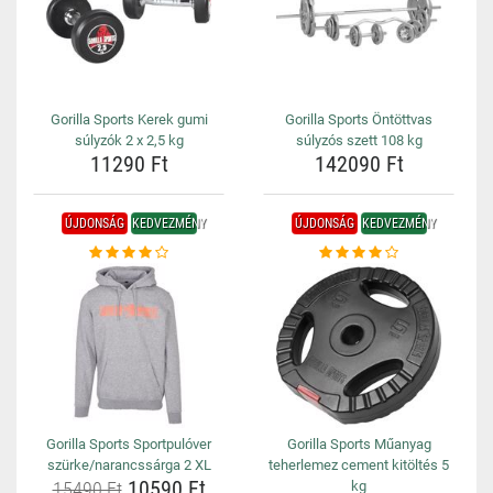
Gorilla Sports Kerek gumi
Gorilla Sports Öntöttvas
súlyzók 2 x 2,5 kg
súlyzós szett 108 kg
11290 Ft
142090 Ft
ÚJDONSÁG
KEDVEZMÉNY
ÚJDONSÁG
KEDVEZMÉNY
Gorilla Sports Sportpulóver
Gorilla Sports Műanyag
szürke/narancssárga 2 XL
teherlemez cement kitöltés 5
10590 Ft
15490 Ft
kg