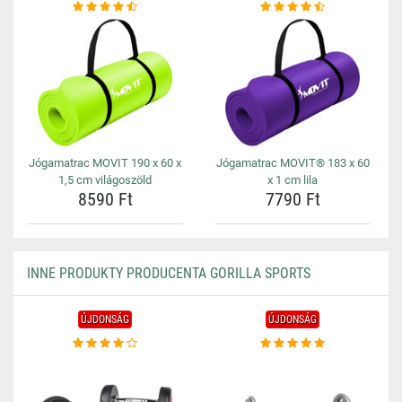
Jógamatrac MOVIT 190 x 60 x
Jógamatrac MOVIT® 183 x 60
1,5 cm világoszöld
x 1 cm lila
8590 Ft
7790 Ft
INNE PRODUKTY PRODUCENTA GORILLA SPORTS
ÚJDONSÁG
ÚJDONSÁG