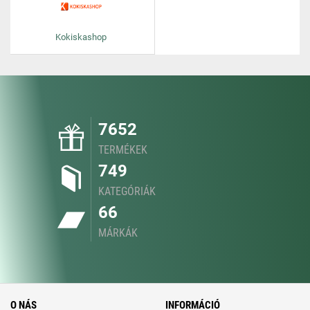
Kokiskashop
7652
TERMÉKEK
749
KATEGÓRIÁK
66
MÁRKÁK
O NÁS
INFORMÁCIÓ