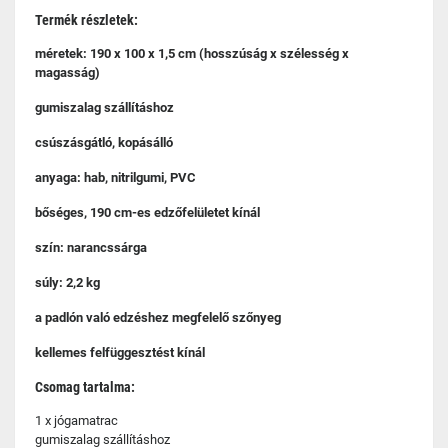
Termék részletek:
méretek: 190 x 100 x 1,5 cm (hosszúság x szélesség x
magasság)
gumiszalag szállításhoz
csúszásgátló, kopásálló
anyaga: hab, nitrilgumi, PVC
bőséges, 190 cm-es edzőfelületet kínál
szín: narancssárga
súly: 2,2 kg
a padlón való edzéshez megfelelő szőnyeg
kellemes felfüggesztést kínál
Csomag tartalma:
1 x jógamatrac
gumiszalag szállításhoz