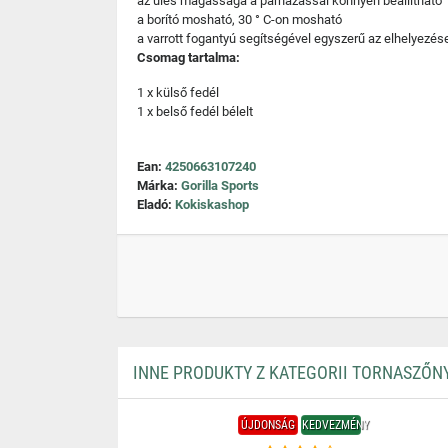
az ülés magassága a párnázással könnyen beállítható
a borító mosható, 30 ° C-on mosható
a varrott fogantyú segítségével egyszerű az elhelyezés
Csomag tartalma:
1 x külső fedél
1 x belső fedél bélelt
Ean:
4250663107240
Márka:
Gorilla Sports
Eladó:
Kokiskashop
INNE PRODUKTY Z KATEGORII TORNASZŐN
ÚJDONSÁG
KEDVEZMÉNY