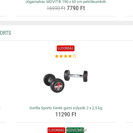
Jógamatrac MOVIT® 190 x 60 cm petróleumkék
7790 Ft
16990 Ft
PORTS
ÚJDONSÁG
l
Gorilla Sports Kerek gumi súlyzók 2 x 2,5 kg
11290 Ft
ÚJDONSÁG
KEDVEZMÉNY