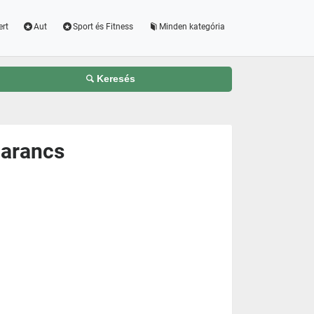
ert
Aut
Sport és Fitness
Minden kategória
Keresés
narancs