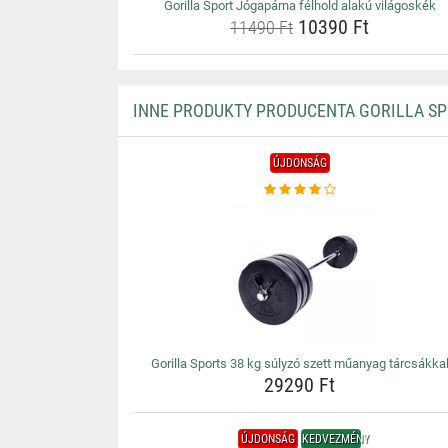
Gorilla Sport Jógapárna félhold alakú világoskék
10390 Ft
11490 Ft
INNE PRODUKTY PRODUCENTA GORILLA S
ÚJDONSÁG
Gorilla Sports 38 kg súlyzó szett műanyag tárcsákka
29290 Ft
ÚJDONSÁG
KEDVEZMÉNY