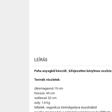
LEÍRÁS
Puha anyagból készült , kifejezetten kénylmes eszkö
Termék részletek:
ülésmagassá 19 cm
hossza: 45 cm
szélessé 32 cm
súly: 1,6 kg
töltelék: organikus tönkölypelyva Ausztriából