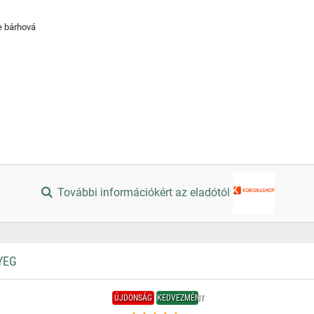
e bárhová
További információkért az eladótól
YEG
ÚJDONSÁG
KEDVEZMÉNY