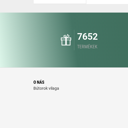
7652
TERMÉKEK
O NÁS
Bútorok vilaga