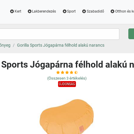
Kert
Lakberendezés
Sport
Szabadidő
Otthon és k
őnyeg
Gorilla Sports Jógapárna félhold alakú narancs
a Sports Jógapárna félhold alakú 
(Összesen
3
értékelés)
ÚJDONSÁG