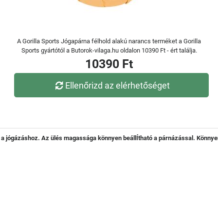
A Gorilla Sports Jógapárna félhold alakú narancs terméket a Gorilla
Sports gyártótól a Butorok-vilaga.hu oldalon 10390 Ft - ért találja.
10390 Ft
Ellenőrizd az elérhetőséget
z a jógázáshoz. Az ülés magassága könnyen beállÍtható a párnázással. Könny