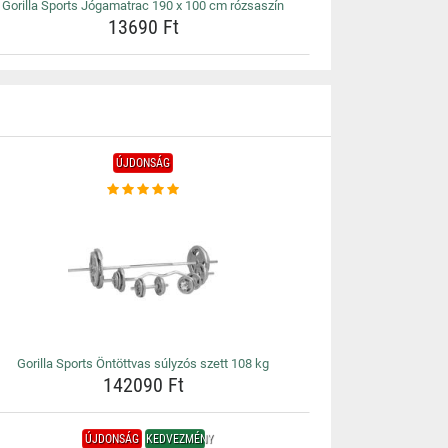
Gorilla Sports Jógamatrac 190 x 100 cm rózsaszín
13690 Ft
ÚJDONSÁG
Gorilla Sports Öntöttvas súlyzós szett 108 kg
142090 Ft
ÚJDONSÁG
KEDVEZMÉNY