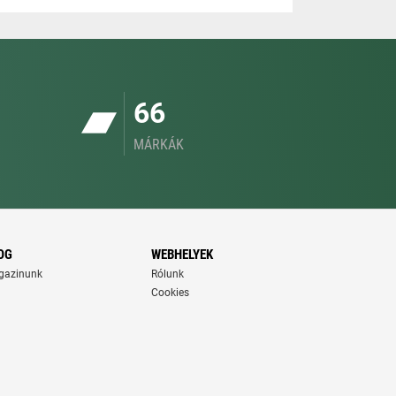
66
MÁRKÁK
OG
WEBHELYEK
gazinunk
Rólunk
Cookies