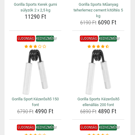
Gorilla Sports Kerek gumi
Gorilla Sports Műanyag
súlyzók 2 x 2,5 kg
teherlemez cement kitöltés 5
11290 Ft
kg
6090 Ft
6190 Ft
ÚJDONSÁG
KEDVEZMÉNY
ÚJDONSÁG
KEDVEZMÉNY
Gorilla Sport Kézerősítő 150
Gorilla Sports Kézerősítő
font
ellenállás 200 font
4990 Ft
4890 Ft
6790 Ft
6890 Ft
ÚJDONSÁG
KEDVEZMÉNY
ÚJDONSÁG
KEDVEZMÉNY