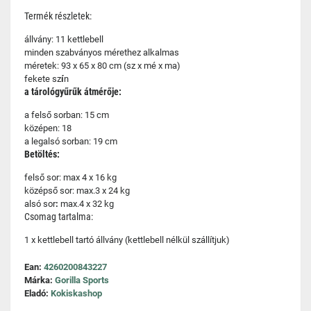
Termék részletek:
állvány: 11 kettlebell
minden szabványos mérethez alkalmas
méretek: 93 x 65 x 80 cm (sz x mé x ma)
fekete sz
í
n
a tárológyűrűk átmérője:
a felső sorban: 15 cm
középen: 18
a legalsó sorban: 19 cm
Betöltés:
felső sor: max 4 x 16 kg
középső sor: max.3 x 24 kg
alsó sor
:
max.4 x 32 kg
Csomag tartalma:
1 x kettlebell tartó állvány (kettlebell nélkül szállítjuk)
Ean:
4260200843227
Márka:
Gorilla Sports
Eladó:
Kokiskashop