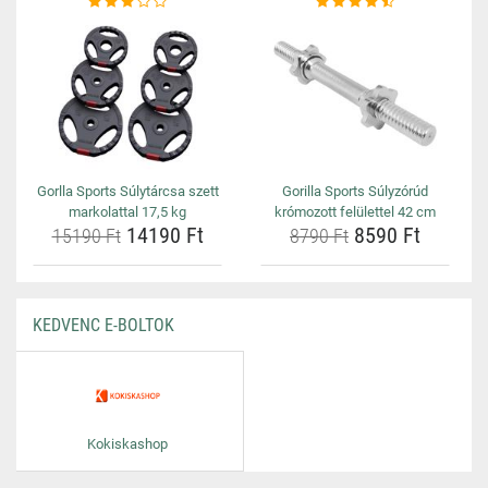
Gorlla Sports Súlytárcsa szett
Gorilla Sports Súlyzórúd
markolattal 17,5 kg
krómozott felülettel 42 cm
14190 Ft
8590 Ft
15190 Ft
8790 Ft
KEDVENC E-BOLTOK
Kokiskashop