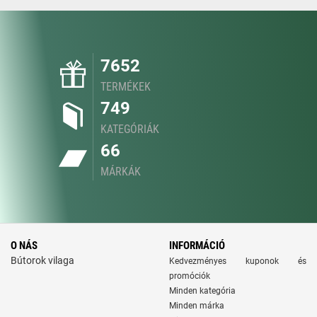
7652
TERMÉKEK
749
KATEGÓRIÁK
66
MÁRKÁK
O NÁS
INFORMÁCIÓ
Bútorok vilaga
Kedvezményes kuponok és
promóciók
Minden kategória
Minden márka