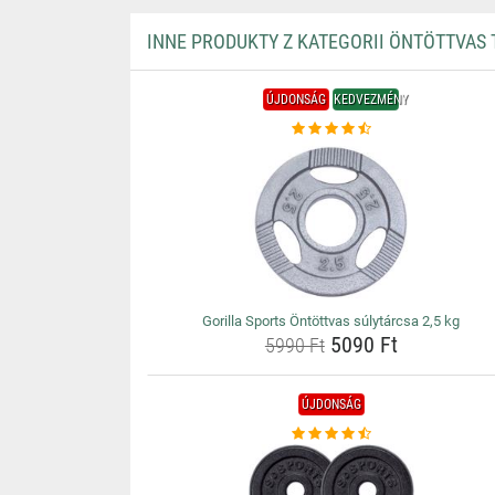
INNE PRODUKTY Z KATEGORII ÖNTÖTTVAS 
ÚJDONSÁG
KEDVEZMÉNY
Gorilla Sports Öntöttvas súlytárcsa 2,5 kg
5090 Ft
5990 Ft
ÚJDONSÁG