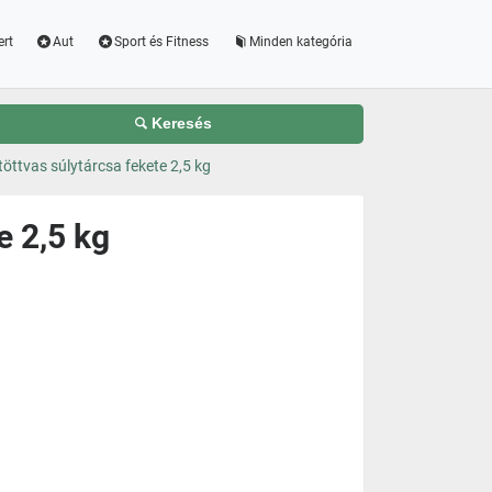
ert
Aut
Sport és Fitness
Minden kategória
Keresés
töttvas súlytárcsa fekete 2,5 kg
e 2,5 kg