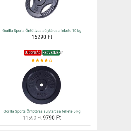
Gorilla Sports Öntöttvas súlytárcsa fekete 10 kg
15290 Ft
ÚJDONSÁG
KEDVEZMÉNY
Gorilla Sports Öntöttvas súlytárcsa fekete 5 kg
9790 Ft
11590 Ft