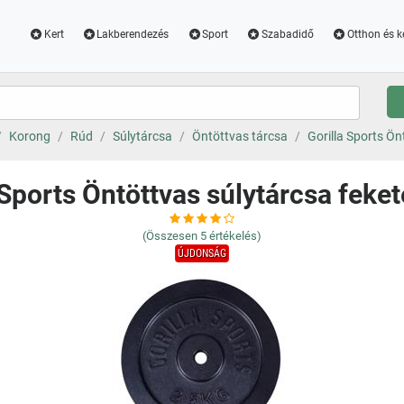
Kert
Lakberendezés
Sport
Szabadidő
Otthon és k
Korong
Rúd
Súlytárcsa
Öntöttvas tárcsa
Gorilla Sports Ön
 Sports Öntöttvas súlytárcsa feket
(Összesen
5
értékelés)
ÚJDONSÁG