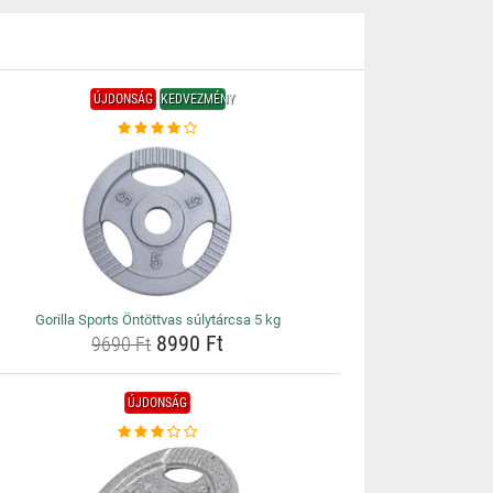
ÚJDONSÁG
KEDVEZMÉNY
Gorilla Sports Öntöttvas súlytárcsa 5 kg
8990 Ft
9690 Ft
ÚJDONSÁG