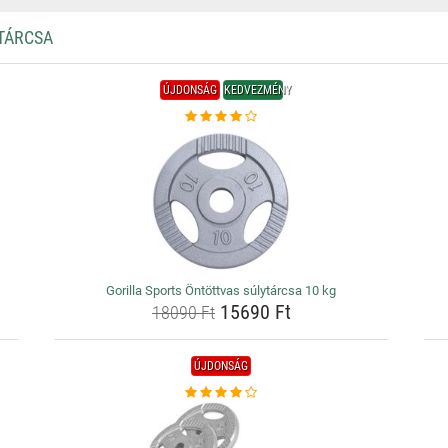
TÁRCSA
ÚJDONSÁG
KEDVEZMÉNY
Gorilla Sports Öntöttvas súlytárcsa 10 kg
15690 Ft
18090 Ft
ÚJDONSÁG