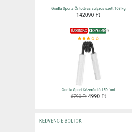
Gorilla Sports Öntöttvas súlyzós szett 108 kg
142090 Ft
ÚJDONSÁG
KEDVEZMÉNY
Gorilla Sport Kézerősítő 150 font
4990 Ft
6790 Ft
KEDVENC E-BOLTOK