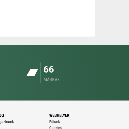
66
MÁRKÁK
OG
WEBHELYEK
gazinunk
Rólunk
Cookies