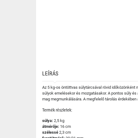
LEÍRÁS
Az 5 kg-os öntöttvas súlytárcsával rövid időközönként n
súlyok emelésekor és mozgatásakor. A pontos súly és a 
mag megmunkálására. A megfelelő tárolás érdekében aján
Termék részletek:
súlya:
2,5 kg
átmérője:
16 cm
szélessé
2,3 cm