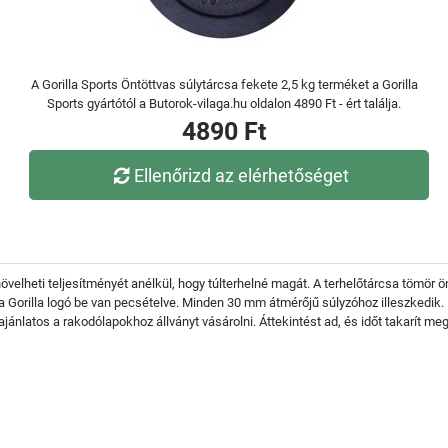
A Gorilla Sports Öntöttvas súlytárcsa fekete 2,5 kg terméket a Gorilla
Sports gyártótól a Butorok-vilaga.hu oldalon 4890 Ft - ért találja.
4890 Ft
Ellenőrizd az elérhetőséget
övelheti teljesítményét anélkül, hogy túlterhelné magát. A terhelőtárcsa tömör ön
Gorilla logó be van pecsételve. Minden 30 mm átmérőjű súlyzóhoz illeszkedik. 
latos a rakodólapokhoz állványt vásárolni. Áttekintést ad, és időt takarít meg