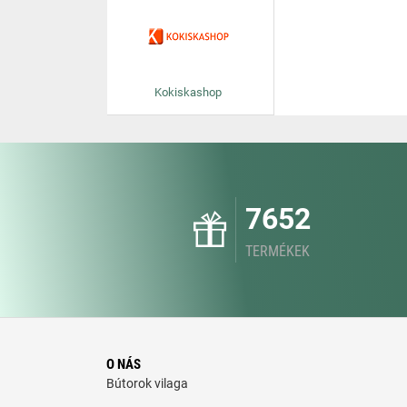
Kokiskashop
7652
TERMÉKEK
O NÁS
Bútorok vilaga