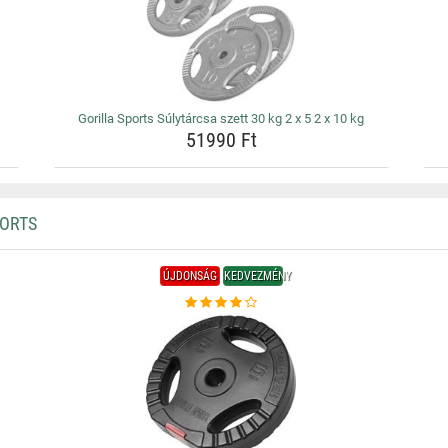
Gorilla Sports Súlytárcsa szett 30 kg 2 x 5 2 x 10 kg
51990 Ft
PORTS
ÚJDONSÁG
KEDVEZMÉNY