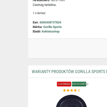
furatátmérő:
30/31 mm
Csomag tartalma:
1 x lemez
Ean:
4260438737824
Márka:
Gorilla Sports
Eladó:
Kokiskashop
WARIANTY PRODUKTÓW GORILLA SPORTS Ö
ÚJDONSÁG
KEDVEZMÉNY