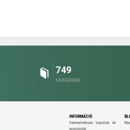
749
KATEGÓRIÁK
INFORMÁCIÓ
BL
Kedvezményes kuponok és
Ma
promóciók