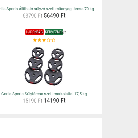
illa Sports Állítható súlyzó szett műanyag tárcsa 70 kg
56490 Ft
63790 Ft
ÚJDONSÁG
KEDVEZMÉNY
Gorlla Sports Súlytárcsa szett markolattal 17,5 kg
14190 Ft
15190 Ft