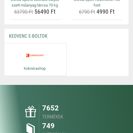
szett műanyag tárcsa 70 kg
font
56490 Ft
4990 Ft
63790 Ft
6790 Ft
KEDVENC E-BOLTOK
Kokiskashop
7652
TERMÉKEK
749