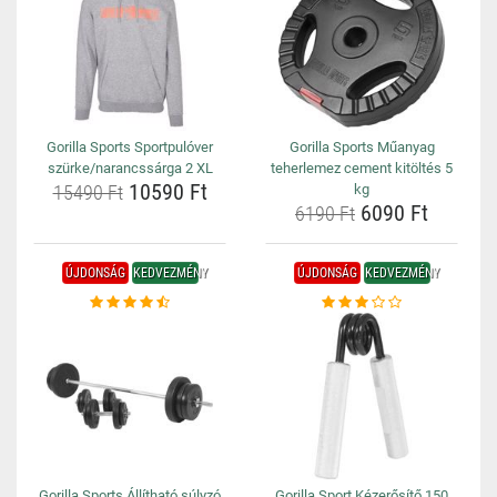
Gorilla Sports Sportpulóver
Gorilla Sports Műanyag
szürke/narancssárga 2 XL
teherlemez cement kitöltés 5
10590 Ft
15490 Ft
kg
6090 Ft
6190 Ft
ÚJDONSÁG
KEDVEZMÉNY
ÚJDONSÁG
KEDVEZMÉNY
Gorilla Sports Állítható súlyzó
Gorilla Sport Kézerősítő 150