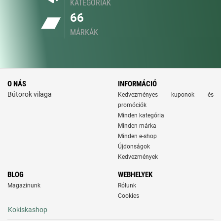
KATEGÓRIÁK
66
MÁRKÁK
O NÁS
INFORMÁCIÓ
Bútorok vilaga
Kedvezményes kuponok és
promóciók
Minden kategória
Minden márka
Minden e-shop
Újdonságok
Kedvezmények
BLOG
WEBHELYEK
Magazinunk
Rólunk
Cookies
Kokiskashop