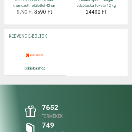
krómozott felülettel 42 cm
edzőtáska fekete 12 kg
8590 Ft
24490 Ft
8790 Ft
KEDVENC E-BOLTOK
Kokiskashop
7652
TERMÉKEK
749