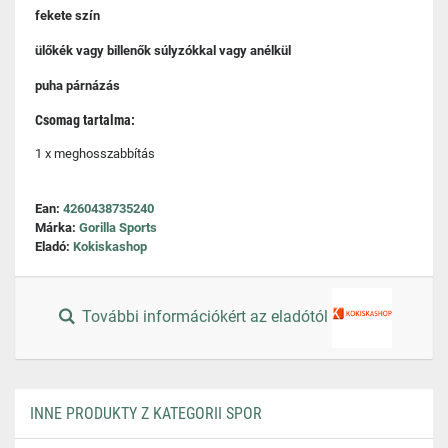
fekete szín
ülőkék vagy billenők súlyzókkal vagy anélkül
puha párnázás
Csomag tartalma:
1 x meghosszabbítás
Ean:
4260438735240
Márka:
Gorilla Sports
Eladó:
Kokiskashop
További információkért az eladótól
INNE PRODUKTY Z KATEGORII SPOR