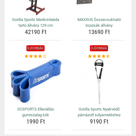
Gorilla Sports Medicinlabda
MAXXUS Összecsukható
tartó állvány 129 cm
boxzsák állvány
42190 Ft
13690 Ft
ÚJDONSÁG
ÚJDONSÁG
SCSPORTS Ellenállás
Gorilla Sports Nyakvédő
gumiszalag kék
párnázott súlyemeléshez
1990 Ft
9190 Ft