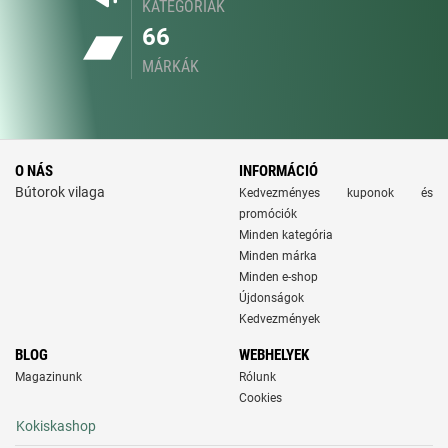
KATEGÓRIÁK
66
MÁRKÁK
O NÁS
INFORMÁCIÓ
Bútorok vilaga
Kedvezményes kuponok és
promóciók
Minden kategória
Minden márka
Minden e-shop
Újdonságok
Kedvezmények
BLOG
WEBHELYEK
Magazinunk
Rólunk
Cookies
Kokiskashop