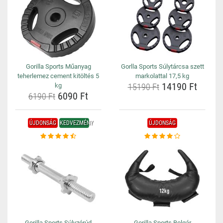
Gorilla Sports Műanyag
Gorlla Sports Súlytárcsa szett
teherlemez cement kitöltés 5
markolattal 17,5 kg
14190 Ft
kg
15190 Ft
6090 Ft
6190 Ft
ÚJDONSÁG
KEDVEZMÉNY
ÚJDONSÁG
Gorilla Sports Súlyzórúd
Gorilla Sports Bolgár