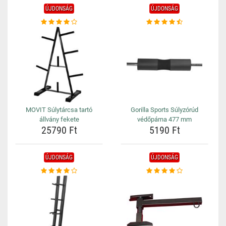
ÚJDONSÁG
ÚJDONSÁG
MOVIT Súlytárcsa tartó
Gorilla Sports Súlyzórúd
állvány fekete
védőpárna 477 mm
25790 Ft
5190 Ft
ÚJDONSÁG
ÚJDONSÁG