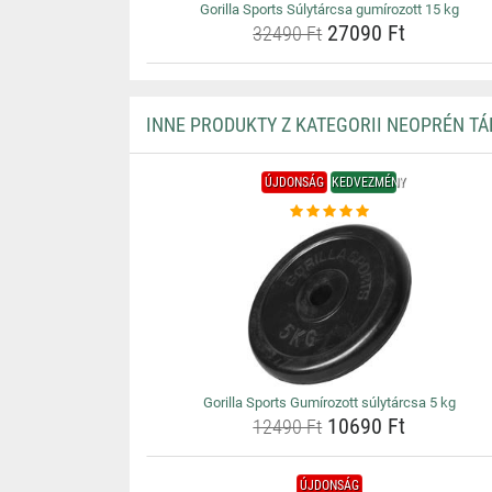
Gorilla Sports Súlytárcsa gumírozott 15 kg
27090 Ft
32490 Ft
INNE PRODUKTY Z KATEGORII NEOPRÉN T
ÚJDONSÁG
KEDVEZMÉNY
Gorilla Sports Gumírozott súlytárcsa 5 kg
10690 Ft
12490 Ft
ÚJDONSÁG