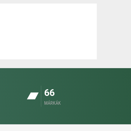
66
MÁRKÁK