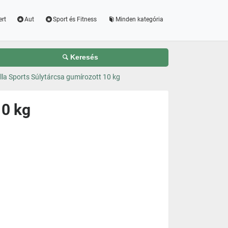
ert
Aut
Sport és Fitness
Minden kategória
Keresés
lla Sports Súlytárcsa gumírozott 10 kg
10 kg