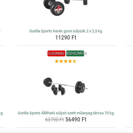
l
Gorilla Sports Kerek gumi súlyzók 2 x 2,5 kg
11290 Ft
ÚJDONSÁG
KEDVEZMÉNY
kg
Gorilla Sports Állítható súlyzó szett műanyag tárcsa 70 kg
56490 Ft
63790 Ft