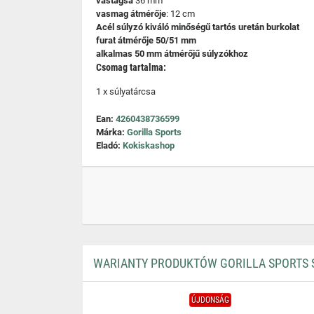
vastagsá
36 mm
vasmag átmérője
: 12 cm
Acél súlyzó kiváló minőségű tartós uretán burkolat
furat átmérője 50/51 mm
alkalmas 50 mm átmérőjű súlyzókhoz
Csomag tartalma:
1 x súlyatárcsa
Ean:
4260438736599
Márka:
Gorilla Sports
Eladó:
Kokiskashop
WARIANTY PRODUKTÓW GORILLA SPORTS 
ÚJDONSÁG