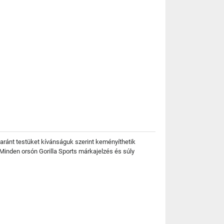
yaránt testüket kívánságuk szerint keményíthetik
 Minden orsón Gorilla Sports márkajelzés és súly