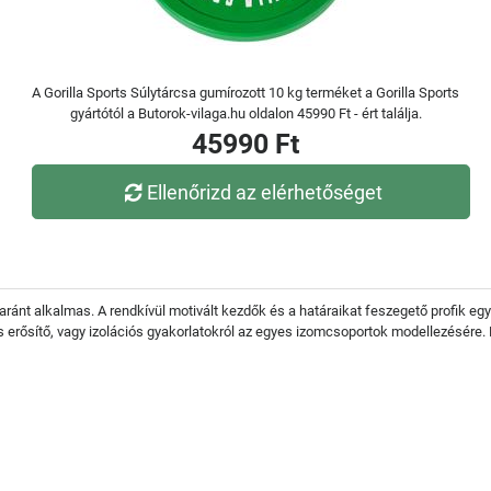
A Gorilla Sports Súlytárcsa gumírozott 10 kg terméket a Gorilla Sports
gyártótól a Butorok-vilaga.hu oldalon 45990 Ft - ért találja.
45990 Ft
Ellenőrizd az elérhetőséget
aránt alkalmas. A rendkívül motivált kezdők és a határaikat feszegető profik eg
s erősítő, vagy izolációs gyakorlatokról az egyes izomcsoportok modellezésére.