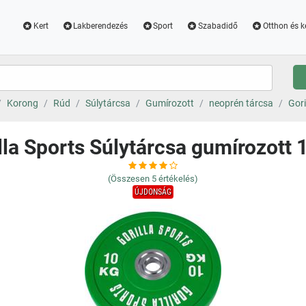
Kert
Lakberendezés
Sport
Szabadidő
Otthon és k
Korong
Rúd
Súlytárcsa
Gumírozott
neoprén tárcsa
Gori
lla Sports Súlytárcsa gumírozott 
(Összesen
5
értékelés)
ÚJDONSÁG