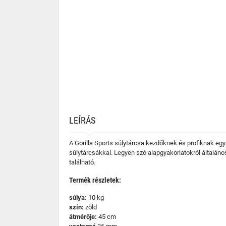
LEÍRÁS
A Gorilla Sports súlytárcsa kezdőknek és profiknak egy
súlytárcsákkal. Legyen szó alapgyakorlatokról általáno
található.
Termék részletek:
súlya:
10 kg
szín:
zöld
átmérője:
45 cm