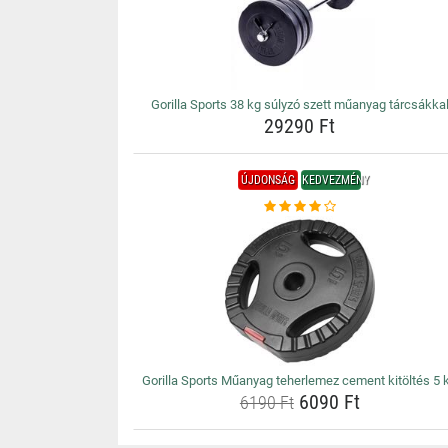
Gorilla Sports 38 kg súlyzó szett műanyag tárcsákka
29290 Ft
ÚJDONSÁG
KEDVEZMÉNY
Gorilla Sports Műanyag teherlemez cement kitöltés 5 
6090 Ft
6190 Ft