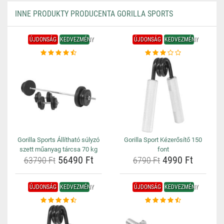
INNE PRODUKTY PRODUCENTA GORILLA SPORTS
ÚJDONSÁG
KEDVEZMÉNY
ÚJDONSÁG
KEDVEZMÉNY
Gorilla Sports Állítható súlyzó
Gorilla Sport Kézerősítő 150
szett műanyag tárcsa 70 kg
font
56490 Ft
4990 Ft
63790 Ft
6790 Ft
ÚJDONSÁG
KEDVEZMÉNY
ÚJDONSÁG
KEDVEZMÉNY