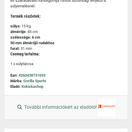
és szakadásálló tömörgumija fontos biztonsági tényező a
súlyemelésnél.
Termék részletek:
súlya:
15 kg
átmérője:
45 cm
szélessége: 6 cm
50 mm átmérőjű rudakhoz
furat:
51 mm
Csomag tartalma:
1 x súlytárcsa
Ean:
4260438731693
Márka:
Gorilla Sports
Eladó:
Kokiskashop
További információkért az eladótól