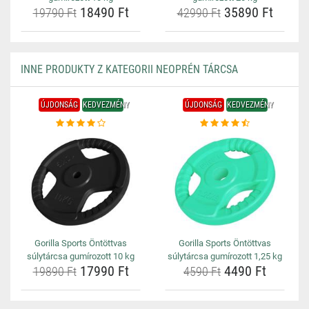
18490 Ft
35890 Ft
19790 Ft
42990 Ft
INNE PRODUKTY Z KATEGORII NEOPRÉN TÁRCSA
ÚJDONSÁG
KEDVEZMÉNY
ÚJDONSÁG
KEDVEZMÉNY
Gorilla Sports Öntöttvas
Gorilla Sports Öntöttvas
súlytárcsa gumírozott 10 kg
súlytárcsa gumírozott 1,25 kg
17990 Ft
4490 Ft
19890 Ft
4590 Ft