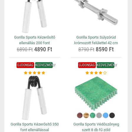
Gorilla Sports Kézerősítő
Gorilla Sports Súlyzórúd
ellenállás 200 font
krómozott felülettel 42 cm
4890 Ft
8590 Ft
6890 Ft
8790 Ft
ÚJDONSÁG
KEDVEZMÉNY
ÚJDONSÁG
KEDVEZMÉNY
Gorilla Sports Kézerősítő 350
Gorilla Sports Védőszőnyeg
font ellenállással
szett 8 db fű zöld