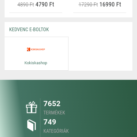
4790 Ft
16990 Ft
4890 Ft
17290 Ft
KEDVENC E-BOLTOK
Kokiskashop
7652
TERMÉKEK
749
KATEGÓRIÁK