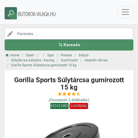
BUTOROK-VILAGA.HU
Keresés
Home
Sport
Spor
Fitness
Súlyzó
Súlytárcsa súlyzóra - korong
Gumírozott
neoprén tárcsa
Gorilla Sports Súlytárcsa gumírozott 15 kg
Gorilla Sports Súlytárcsa gumírozott
15 kg
(Összesen
2
értékelés)
KEDVEZMÉNY
ÚJDONSÁG