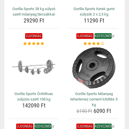
Gorilla Sports 38 kg súlyzó
Gorilla Sports Kerek gumi
szett műanyag tárcsákkal
súlyzók 2 x 2,5 kg
29290 Ft
11290 Ft
ÚJDONSÁG
ÚJDONSÁG
KEDVEZMÉNY
Gorilla Sports Öntöttvas
Gorilla Sports Műanyag
súlyzós szett 108 kg
teherlemez cement kitöltés 5
142090 Ft
kg
6090 Ft
6190 Ft
ÚJDONSÁG
KEDVEZMÉNY
ÚJDONSÁG
KEDVEZMÉNY