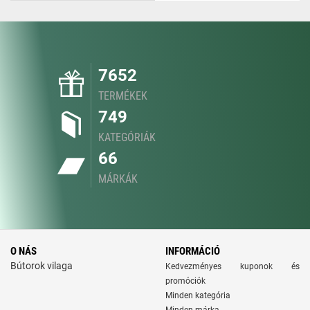
7652
TERMÉKEK
749
KATEGÓRIÁK
66
MÁRKÁK
O NÁS
INFORMÁCIÓ
Bútorok vilaga
Kedvezményes kuponok és
promóciók
Minden kategória