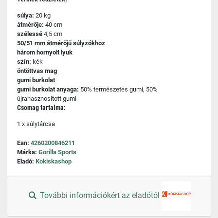
súlya:
20 kg
átmérője:
40 cm
szélessé
4,5 cm
50/51 mm átmérőjű súlyzókhoz
három hornyolt lyuk
szín:
kék
öntöttvas mag
gumi burkolat
gumi burkolat anyaga:
50% természetes gumi, 50%
újrahasznosított gumi
Csomag tartalma:
1 x súlytárcsa
Ean:
4260200846211
Márka:
Gorilla Sports
Eladó:
Kokiskashop
További információkért az eladótól