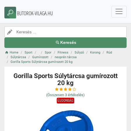
BUTOROK-VILAGA.HU
Keresés
Home
Sport
Spor
Fitness
Súlyzó
Korong
Rúd
Súlytárcsa
Gumírozott
neoprén tárcsa
Gorilla Sports Súlytárcsa gumírozott 20 kg
Gorilla Sports Súlytárcsa gumírozott
20 kg
(Összesen
3
értékelés)
ÚJDONSÁG