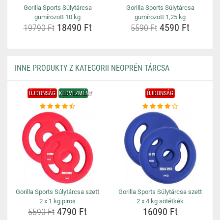
Gorilla Sports Súlytárcsa
Gorilla Sports Súlytárcsa
gumírozott 10 kg
gumírozott 1,25 kg
18490 Ft
4590 Ft
19790 Ft
5590 Ft
INNE PRODUKTY Z KATEGORII NEOPRÉN TÁRCSA
ÚJDONSÁG
KEDVEZMÉNY
ÚJDONSÁG
Gorilla Sports Súlytárcsa szett
Gorilla Sports Súlytárcsa szett
2 x 1 kg piros
2 x 4 kg sötétkék
4790 Ft
16090 Ft
5590 Ft