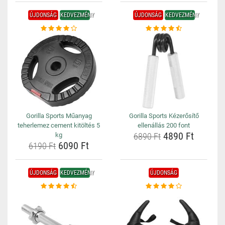
ÚJDONSÁG
KEDVEZMÉNY
ÚJDONSÁG
KEDVEZMÉNY
Gorilla Sports Műanyag
Gorilla Sports Kézerősítő
teherlemez cement kitöltés 5
ellenállás 200 font
4890 Ft
kg
6890 Ft
6090 Ft
6190 Ft
ÚJDONSÁG
KEDVEZMÉNY
ÚJDONSÁG