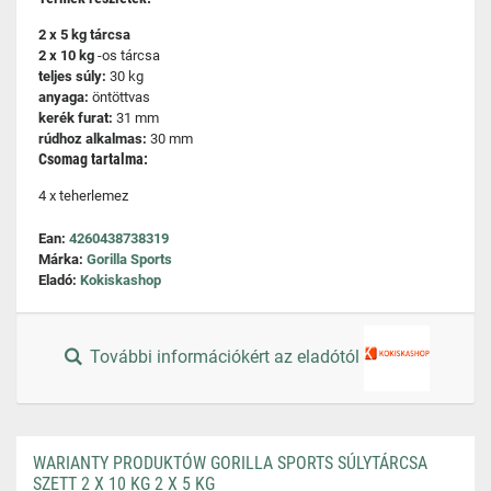
2 x 5 kg tárcsa
2 x 10 kg
-os tárcsa
teljes súly:
30 kg
anyaga:
öntöttvas
kerék furat:
31 mm
rúdhoz alkalmas:
30 mm
Csomag tartalma:
4 x teherlemez
Ean:
4260438738319
Márka:
Gorilla Sports
Eladó:
Kokiskashop
További információkért az eladótól
WARIANTY PRODUKTÓW GORILLA SPORTS SÚLYTÁRCSA
SZETT 2 X 10 KG 2 X 5 KG