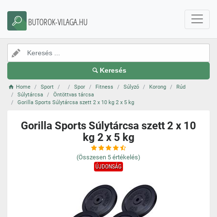
BUTOROK-VILAGA.HU
Keresés
Home
Sport
Spor
Fitness
Súlyzó
Korong
Rúd
Súlytárcsa
Öntöttvas tárcsa
Gorilla Sports Súlytárcsa szett 2 x 10 kg 2 x 5 kg
Gorilla Sports Súlytárcsa szett 2 x 10
kg 2 x 5 kg
(Összesen
5
értékelés)
ÚJDONSÁG