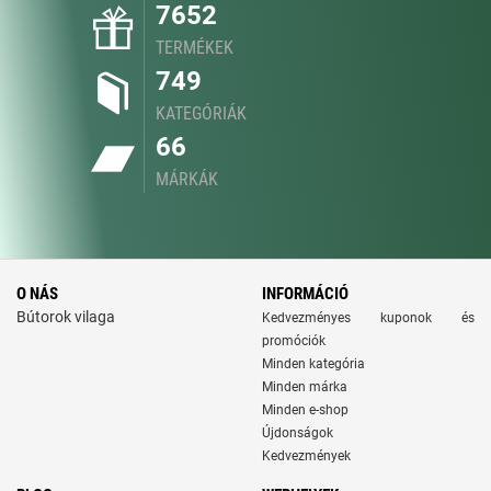
7652
TERMÉKEK
749
KATEGÓRIÁK
66
MÁRKÁK
O NÁS
INFORMÁCIÓ
Bútorok vilaga
Kedvezményes kuponok és
promóciók
Minden kategória
Minden márka
Minden e-shop
Újdonságok
Kedvezmények