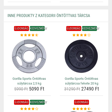
INNE PRODUKTY Z KATEGORII ÖNTÖTTVAS TÁRCSA
ÚJDONSÁG
KEDVEZMÉNY
ÚJDONSÁG
KEDVEZMÉNY
Gorilla Sports Öntöttvas
Gorilla Sports Öntöttvas
súlytárcsa 2,5 kg
súlytárcsa fekete 20 kg
5090 Ft
27490 Ft
5990 Ft
31290 Ft
ÚJDONSÁG
KEDVEZMÉNY
ÚJDONSÁG