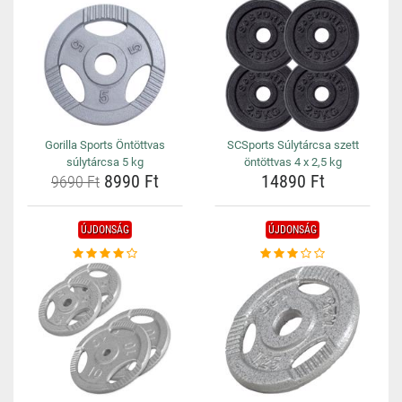
Gorilla Sports Öntöttvas
SCSports Súlytárcsa szett
súlytárcsa 5 kg
öntöttvas 4 x 2,5 kg
8990 Ft
14890 Ft
9690 Ft
ÚJDONSÁG
ÚJDONSÁG