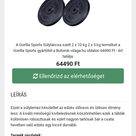
A Gorilla Sports Súlytárcsa szett 2 x 10 kg 2 x 5 kg terméket a
Gorilla Sports gyártótól a Butorok-vilaga.hu oldalon 64490 Ft - ért
találja.
64490 Ft
Ellenőrizd az elérhetőséget
LEÍRÁS
Ezzel a súlylemez készlettel az edzés stílusos és ízléses élmény
lesz. A kiváló minőségű kivitelezésnek köszönhetően ezek a táblák
különösen robusztusak és ezért nagyon tartósak bár a csata
hevében való edzés egy kicsit durvább.
Termék részletek: