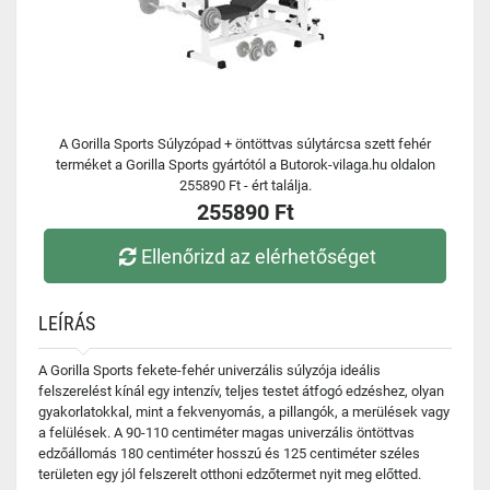
A Gorilla Sports Súlyzópad + öntöttvas súlytárcsa szett fehér
terméket a Gorilla Sports gyártótól a Butorok-vilaga.hu oldalon
255890 Ft - ért találja.
255890 Ft
Ellenőrizd az elérhetőséget
LEÍRÁS
A Gorilla Sports fekete-fehér univerzális súlyzója ideális
felszerelést kínál egy intenzív, teljes testet átfogó edzéshez, olyan
gyakorlatokkal, mint a fekvenyomás, a pillangók, a merülések vagy
a felülések. A 90-110 centiméter magas univerzális öntöttvas
edzőállomás 180 centiméter hosszú és 125 centiméter széles
területen egy jól felszerelt otthoni edzőtermet nyit meg előtted.