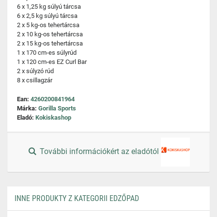
6 x 1,25 kg súlyú tárcsa
6 x 2,5 kg súlyú tárcsa
2 x 5 kg-os tehertárcsa
2 x 10 kg-os tehertárcsa
2 x 15 kg-os tehertárcsa
1 x 170 cm-es súlyrúd
1 x 120 cm-es EZ Curl Bar
2 x súlyzó rúd
8 x csillagzár
Ean:
4260200841964
Márka:
Gorilla Sports
Eladó:
Kokiskashop
További információkért az eladótól
INNE PRODUKTY Z KATEGORII EDZŐPAD