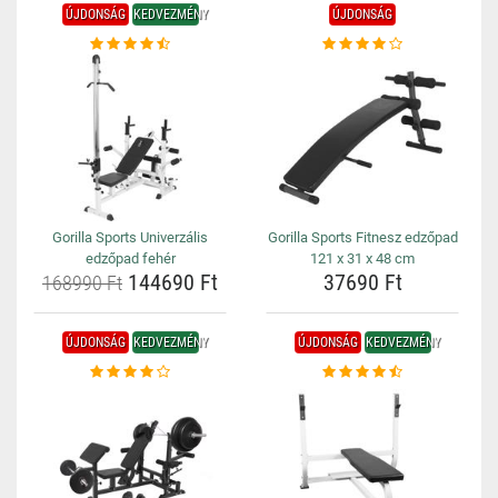
ÚJDONSÁG
KEDVEZMÉNY
ÚJDONSÁG
Gorilla Sports Univerzális
Gorilla Sports Fitnesz edzőpad
edzőpad fehér
121 x 31 x 48 cm
144690 Ft
37690 Ft
168990 Ft
ÚJDONSÁG
KEDVEZMÉNY
ÚJDONSÁG
KEDVEZMÉNY