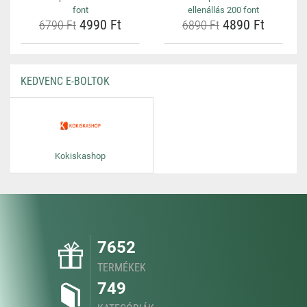
font
ellenállás 200 font
4990 Ft
4890 Ft
6790 Ft
6890 Ft
KEDVENC E-BOLTOK
Kokiskashop
7652
TERMÉKEK
749