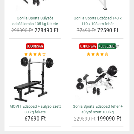
Gorilla Sports Súlyzós
Gorilla Sports Edzőpad 143 x
edzőállomás 105 kg fekete
110 x 103 cm fehér
228490 Ft
72590 Ft
228990 Ft
77490 Ft
ÚJDONSÁG
ÚJDONSÁG
KEDVEZMÉNY
MOVIT Edzőpad + súlyzó szett
Gorila Sports Edzőpad fehér +
30 kg fekete
súlyzó szett 100 kg
67690 Ft
199090 Ft
229590 Ft