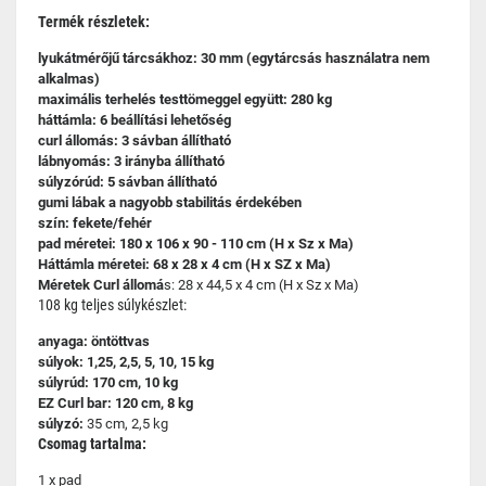
Termék részletek:
lyukátmérőjű tárcsákhoz: 30 mm (egytárcsás használatra nem
alkalmas)
maximális terhelés testtömeggel együtt: 280 kg
háttámla: 6 beállítási lehetőség
curl állomás: 3 sávban állítható
lábnyomás: 3 irányba állítható
súlyzórúd: 5 sávban állítható
gumi lábak a nagyobb stabilitás érdekében
szín: fekete/fehér
pad méretei: 180 x 106 x 90 - 110 cm (H x Sz x Ma)
Háttámla méretei: 68 x 28 x 4 cm (H x SZ x Ma)
Méretek Curl állomá
s: 28 x 44,5 x 4 cm (H x Sz x Ma)
108 kg teljes súlykészlet:
anyaga: öntöttvas
súlyok: 1,25, 2,5, 5, 10, 15 kg
súlyrúd: 170 cm, 10 kg
EZ Curl bar: 120 cm, 8 kg
súlyzó:
35 cm, 2,5 kg
Csomag tartalma:
1 x pad