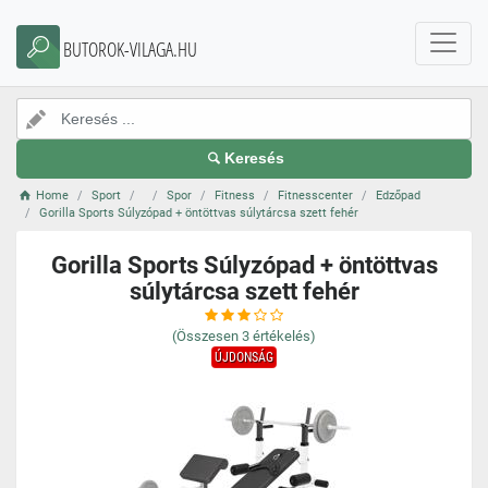
BUTOROK-VILAGA.HU
Keresés
Home
Sport
Spor
Fitness
Fitnesscenter
Edzőpad
Gorilla Sports Súlyzópad + öntöttvas súlytárcsa szett fehér
Gorilla Sports Súlyzópad + öntöttvas
súlytárcsa szett fehér
(Összesen
3
értékelés)
ÚJDONSÁG