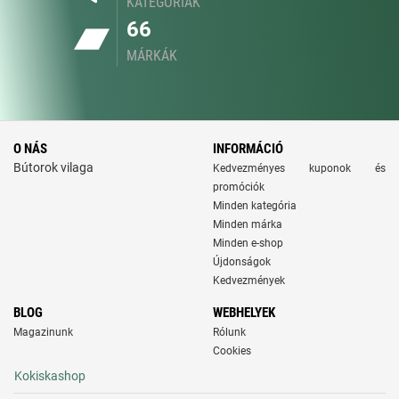
KATEGÓRIÁK
66
MÁRKÁK
O NÁS
INFORMÁCIÓ
Bútorok vilaga
Kedvezményes kuponok és
promóciók
Minden kategória
Minden márka
Minden e-shop
Újdonságok
Kedvezmények
BLOG
WEBHELYEK
Magazinunk
Rólunk
Cookies
Kokiskashop