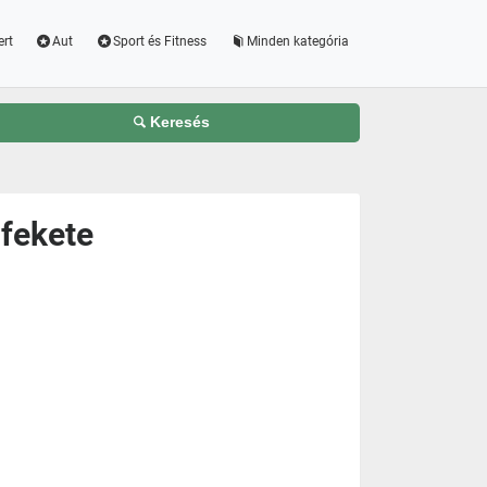
ert
Aut
Sport és Fitness
Minden kategória
Keresés
 fekete