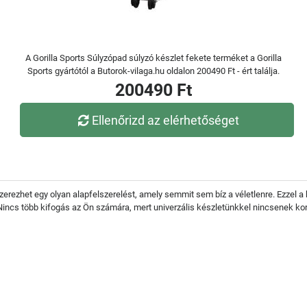
A Gorilla Sports Súlyzópad súlyzó készlet fekete terméket a Gorilla
Sports gyártótól a Butorok-vilaga.hu oldalon 200490 Ft - ért találja.
200490 Ft
Ellenőrizd az elérhetőséget
rezhet egy olyan alapfelszerelést, amely semmit sem bíz a véletlenre. Ezzel a 
Nincs több kifogás az Ön számára, mert univerzális készletünkkel nincsenek k