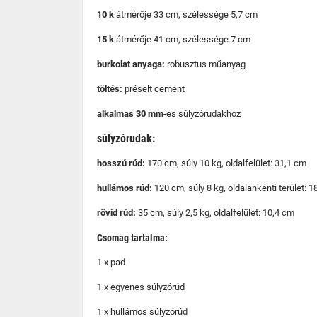
10 k
átmérője 33 cm, szélessége 5,7 cm
15 k
átmérője 41 cm, szélessége 7 cm
burkolat anyaga:
robusztus műanyag
töltés:
préselt cement
alkalmas 30 mm
-es súlyzórudakhoz
súlyzórudak:
hosszú rúd:
170 cm, súly 10 kg, oldalfelület: 31,1 cm
hullámos rúd:
120 cm, súly 8 kg, oldalankénti terület: 
rövid rúd:
35 cm, súly 2,5 kg, oldalfelület: 10,4 cm
Csomag tartalma:
1 x pad
1 x egyenes súlyzórúd
1 x hullámos súlyzórúd