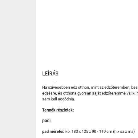
LEÍRÁS
Ha szívesebben edz otthon, mint az edzőteremben, besze
edzésre, és otthona gyorsan saját edzőteremmé válik. 
sem kell aggódnia.
Termék részletek:
pad:
pad méretei:
kb. 180 x 125 x 90 - 110 cm (h x sz x ma)