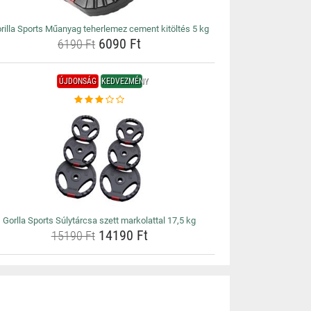
rilla Sports Műanyag teherlemez cement kitöltés 5 kg
6090 Ft
6190 Ft
ÚJDONSÁG
KEDVEZMÉNY
Gorlla Sports Súlytárcsa szett markolattal 17,5 kg
14190 Ft
15190 Ft