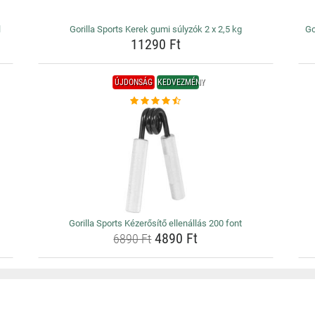
l
Gorilla Sports Kerek gumi súlyzók 2 x 2,5 kg
Go
11290 Ft
ÚJDONSÁG
KEDVEZMÉNY
Gorilla Sports Kézerősítő ellenállás 200 font
4890 Ft
6890 Ft