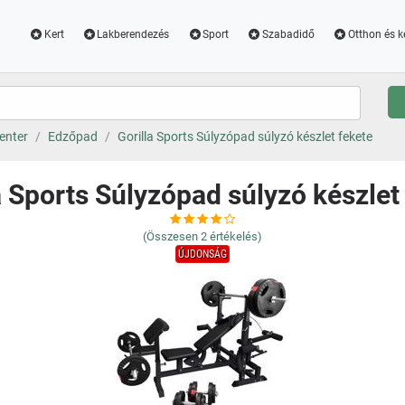
Kert
Lakberendezés
Sport
Szabadidő
Otthon és k
enter
Edzőpad
Gorilla Sports Súlyzópad súlyzó készlet fekete
a Sports Súlyzópad súlyzó készlet
(Összesen
2
értékelés)
ÚJDONSÁG