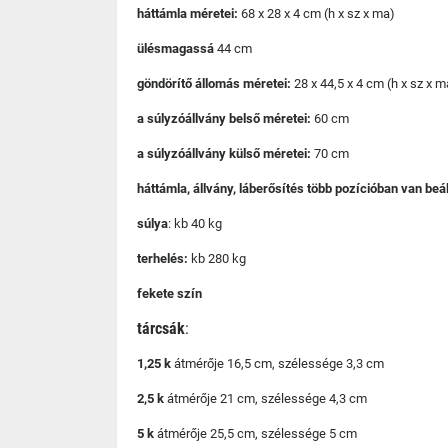
háttámla méretei:
68 x 28 x 4 cm (h x sz x ma)
ülésmagassá
44 cm
göndörítő állomás méretei:
28 x 44,5 x 4 cm (h x sz x m
a súlyzóállvány belső méretei:
60 cm
a súlyzóállvány külső méretei:
70 cm
háttámla, állvány, láberősítés több pozícióban van beál
súlya
: kb 40 kg
terhelés:
kb 280 kg
fekete szín
tárcsák
:
1,25 k
átmérője 16,5 cm, szélessége 3,3 cm
2,5 k
átmérője 21 cm, szélessége 4,3 cm
5 k
átmérője 25,5 cm, szélessége 5 cm