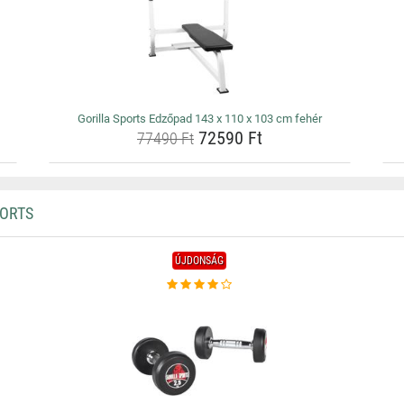
Gorilla Sports Edzőpad 143 x 110 x 103 cm fehér
72590 Ft
77490 Ft
PORTS
ÚJDONSÁG