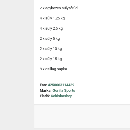
2 x egykezes súlyzórúd
4 x súly 1,25 kg
4 x súly 2,5 kg
2 x súly 5 kg
2 x súly 10 kg
2 x súly 15 kg
8 x csillag sapka
Ean:
4250663114439
Márka:
Gorilla Sports
Eladó:
Kokiskashop