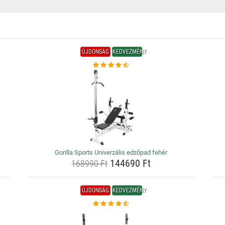
ÚJDONSÁG
KEDVEZMÉNY
Gorilla Sports Univerzális edzőpad fehér
144690 Ft
168990 Ft
ÚJDONSÁG
KEDVEZMÉNY