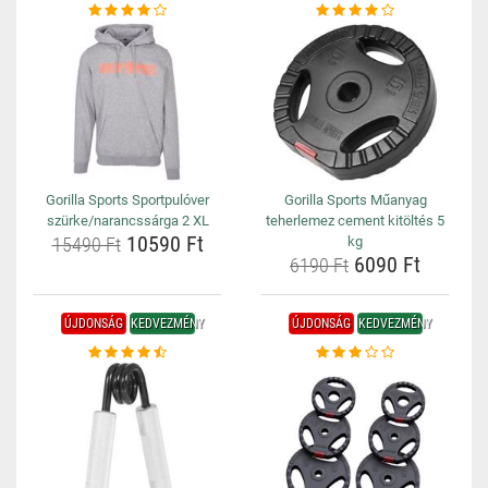
Gorilla Sports Sportpulóver
Gorilla Sports Műanyag
szürke/narancssárga 2 XL
teherlemez cement kitöltés 5
10590 Ft
15490 Ft
kg
6090 Ft
6190 Ft
ÚJDONSÁG
KEDVEZMÉNY
ÚJDONSÁG
KEDVEZMÉNY