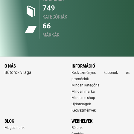
749
KATEGÓRIÁK
66
MÁRKÁK
O NÁS
INFORMÁCIÓ
Bútorok vilaga
Kedvezményes kuponok és
promóciók
Minden kategória
Minden márka
Minden e-shop
Újdonságok
Kedvezmények
BLOG
WEBHELYEK
Magazinunk
Rólunk