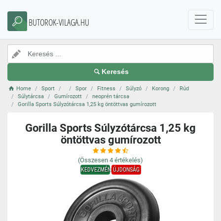
BUTOROK-VILAGA.HU
Keresés
Home
Sport
Spor
Fitness
Súlyzó
Korong
Rúd
Súlytárcsa
Gumírozott
neoprén tárcsa
Gorilla Sports Súlyzótárcsa 1,25 kg öntöttvas gumírozott
Gorilla Sports Súlyzótárcsa 1,25 kg
öntöttvas gumírozott
(Összesen
4
értékelés)
KEDVEZMÉNY
ÚJDONSÁG