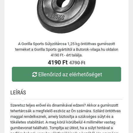
A Gorilla Sports Súlyzótárcsa 1,25 kg öntöttvas gumírozott
terméket a Gorilla Sports gyártótól a Butorok-vilaga.hu oldalon
4190 Ft - ért találja.
4190 Ft
4790 Ft
Ellenőrizd az elérhetőséget
LEÍRÁS
Szeretsz teljes erővel és dinamikával edzeni? Akkor a gumírozott
tehertárcsák a megfelelő eszköz az Ön számára. Szilárd öntöttvas
maggal rendelkeznek, amely biztosítja a szükséges súlyt és a
tökéletes stabilitást. A mag körül körülbelül 4 milliméter vastag
gumibevonat található. Tompítja az ütést, ha a súlyt hintával a