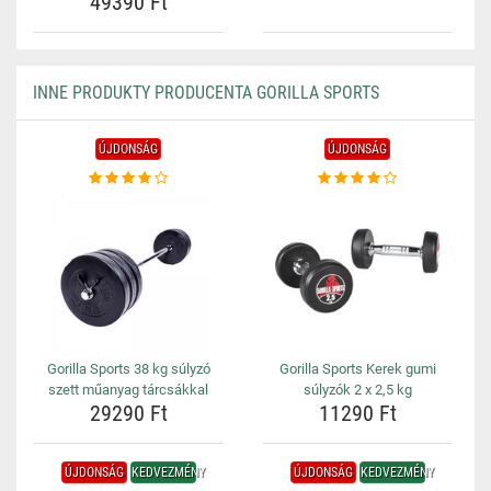
49390 Ft
INNE PRODUKTY PRODUCENTA GORILLA SPORTS
ÚJDONSÁG
ÚJDONSÁG
Gorilla Sports 38 kg súlyzó
Gorilla Sports Kerek gumi
szett műanyag tárcsákkal
súlyzók 2 x 2,5 kg
29290 Ft
11290 Ft
ÚJDONSÁG
KEDVEZMÉNY
ÚJDONSÁG
KEDVEZMÉNY