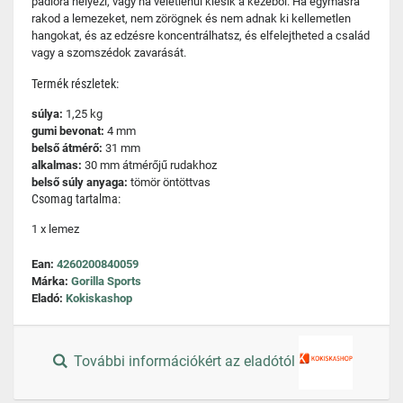
padlóra helyezi, vagy ha véletlenül kiesik a kezéből. Ha egymásra
rakod a lemezeket, nem zörögnek és nem adnak ki kellemetlen
hangokat, és az edzésre koncentrálhatsz, és elfelejtheted a család
vagy a szomszédok zavarását.
Termék részletek:
súlya:
1,25 kg
gumi bevonat:
4 mm
belső átmérő:
31 mm
alkalmas:
30 mm átmérőjű rudakhoz
belső súly anyaga:
tömör öntöttvas
Csomag tartalma:
1 x lemez
Ean:
4260200840059
Márka:
Gorilla Sports
Eladó:
Kokiskashop
További információkért az eladótól