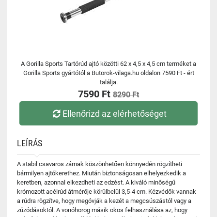
A Gorilla Sports Tartórúd ajtó közötti 62 x 4,5 x 4,5 cm terméket a
Gorilla Sports gyártótól a Butorok-vilaga.hu oldalon 7590 Ft - ért
találja.
7590 Ft
8290 Ft
Ellenőrizd az elérhetőséget
LEÍRÁS
A stabil csavaros zárnak köszönhetően könnyedén rögzítheti
bármilyen ajtókerethez. Miután biztonságosan elhelyezkedik a
keretben, azonnal elkezdheti az edzést. A kiváló minőségű
krómozott acélrúd átmérője körülbelül 3,5-4 cm. Kézvédők vannak
a rúdra rögzítve, hogy megóvják a kezét a megcsúszástól vagy a
zúzódásoktól. A vonóhorog másik okos felhasználása az, hogy