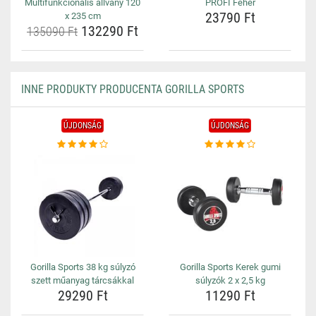
Multifunkcionális állvány 120
PROFI Fehér
23790 Ft
x 235 cm
132290 Ft
135090 Ft
INNE PRODUKTY PRODUCENTA GORILLA SPORTS
ÚJDONSÁG
ÚJDONSÁG
Gorilla Sports 38 kg súlyzó
Gorilla Sports Kerek gumi
szett műanyag tárcsákkal
súlyzók 2 x 2,5 kg
29290 Ft
11290 Ft