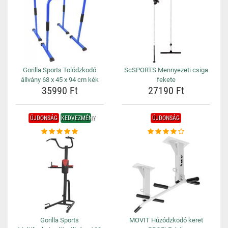
Gorilla Sports Tolódzkodó
ScSPORTS Mennyezeti csiga
állvány 68 x 45 x 94 cm kék
fekete
35990 Ft
27190 Ft
ÚJDONSÁG
KEDVEZMÉNY
ÚJDONSÁG
Gorilla Sports
MOVIT Húzódzkodó keret