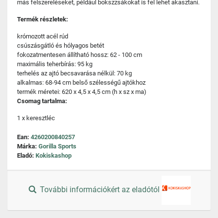
más felszereléseket, például bokszzsákokat is fel lehet akasztani.
Termék részletek:
krómozott acél rúd
csúszásgátló és hólyagos betét
fokozatmentesen állítható hossz: 62 - 100 cm
maximális teherbírás: 95 kg
terhelés az ajtó becsavarása nélkül: 70 kg
alkalmas: 68-94 cm belső szélességű ajtókhoz
termék méretei: 620 x 4,5 x 4,5 cm (h x sz x ma)
Csomag tartalma:
1 x keresztléc
Ean:
4260200840257
Márka:
Gorilla Sports
Eladó:
Kokiskashop
További információkért az eladótól