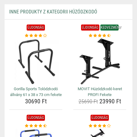
INNE PRODUKTY Z KATEGORII HÚZÓDZKODÓ
ÚJDONSÁG
ÚJDONSÁG
KEDVEZMÉNY
Gorilla Sports Tolódzkodó
MOVIT Húzódzkodó keret
állvány 61 x 38 x 73 cm fekete
PROFI Fekete
30690 Ft
23990 Ft
25690 Ft
ÚJDONSÁG
ÚJDONSÁG