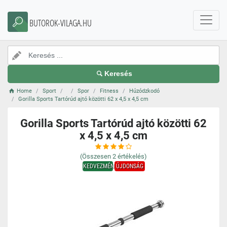
BUTOROK-VILAGA.HU
Keresés
Home
Sport
Spor
Fitness
Húzódzkodó
Gorilla Sports Tartórúd ajtó közötti 62 x 4,5 x 4,5 cm
Gorilla Sports Tartórúd ajtó közötti 62
x 4,5 x 4,5 cm
(Összesen
2
értékelés)
KEDVEZMÉNY
ÚJDONSÁG