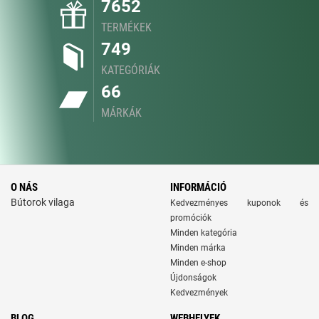
7652
TERMÉKEK
749
KATEGÓRIÁK
66
MÁRKÁK
O NÁS
INFORMÁCIÓ
Bútorok vilaga
Kedvezményes kuponok és
promóciók
Minden kategória
Minden márka
Minden e-shop
Újdonságok
Kedvezmények
BLOG
WEBHELYEK