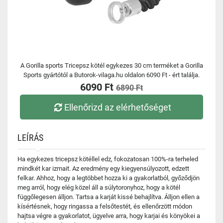
A Gorilla sports Tricepsz kötél egykezes 30 cm terméket a Gorilla
Sports gyártótól a Butorok-vilaga.hu oldalon 6090 Ft - ért találja.
6090 Ft
6890 Ft
Ellenőrizd az elérhetőséget
LEÍRÁS
Ha egykezes tricepsz kötéllel edz, fokozatosan 100%-ra terheled
mindkét kar izmait. Az eredmény egy kiegyensúlyozott, edzett
felkar. Ahhoz, hogy a legtöbbet hozza ki a gyakorlatból, győződjön
meg arról, hogy elég közel áll a súlytoronyhoz, hogy a kötél
függőlegesen álljon. Tartsa a karját kissé behajlítva. Álljon ellen a
kísértésnek, hogy ringassa a felsőtestét, és ellenőrzött módon
hajtsa végre a gyakorlatot, ügyelve arra, hogy karjai és könyökei a