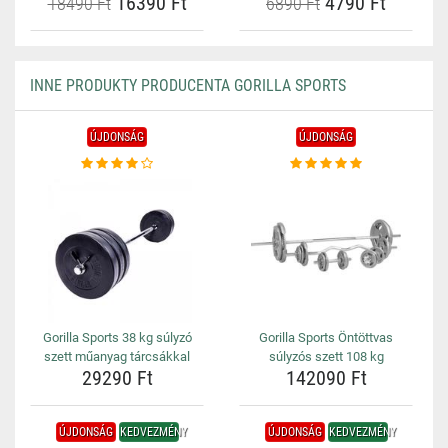
16390 Ft
4790 Ft
18490 Ft
6890 Ft
INNE PRODUKTY PRODUCENTA GORILLA SPORTS
ÚJDONSÁG
ÚJDONSÁG
Gorilla Sports 38 kg súlyzó
Gorilla Sports Öntöttvas
szett műanyag tárcsákkal
súlyzós szett 108 kg
29290 Ft
142090 Ft
ÚJDONSÁG
KEDVEZMÉNY
ÚJDONSÁG
KEDVEZMÉNY