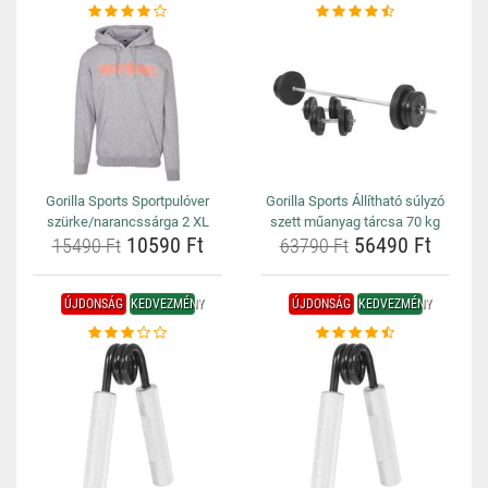
Gorilla Sports Sportpulóver
Gorilla Sports Állítható súlyzó
szürke/narancssárga 2 XL
szett műanyag tárcsa 70 kg
10590 Ft
56490 Ft
15490 Ft
63790 Ft
ÚJDONSÁG
KEDVEZMÉNY
ÚJDONSÁG
KEDVEZMÉNY