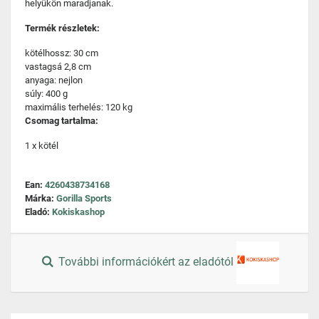
helyükön maradjanak.
Termék részletek:
kötélhossz: 30 cm
vastagsá 2,8 cm
anyaga: nejlon
súly: 400 g
maximális terhelés: 120 kg
Csomag tartalma:
1 x kötél
Ean:
4260438734168
Márka:
Gorilla Sports
Eladó:
Kokiskashop
További információkért az eladótól