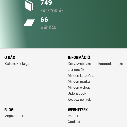
749
KATEGÓRIÁK
66
MÁRKÁK
O NÁS
INFORMÁCIÓ
Bútorok vilaga
Kedvezményes kuponok és
promóciók
Minden kategória
Minden márka
Minden e-shop
Újdonságok
Kedvezmények
BLOG
WEBHELYEK
Magazinunk
Rólunk
Cookies