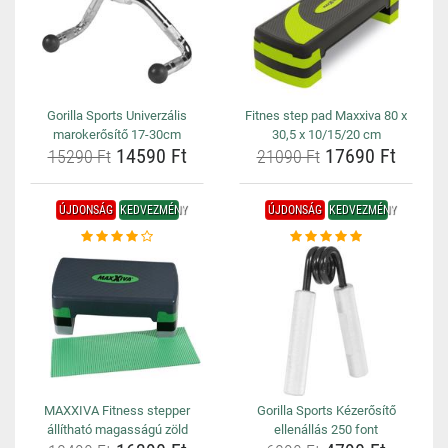
Gorilla Sports Univerzális
Fitnes step pad Maxxiva 80 x
marokerősítő 17-30cm
30,5 x 10/15/20 cm
14590 Ft
17690 Ft
15290 Ft
21090 Ft
ÚJDONSÁG
KEDVEZMÉNY
ÚJDONSÁG
KEDVEZMÉNY
MAXXIVA Fitness stepper
Gorilla Sports Kézerősítő
állítható magasságú zöld
ellenállás 250 font